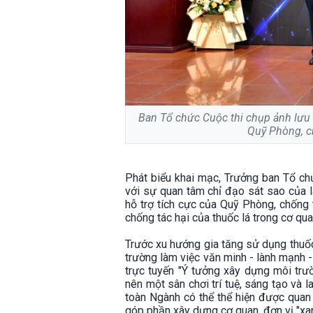
Ban Tổ chức Cuộc thi chụp ảnh lưu
Quỹ Phòng, ch
Phát biểu khai mạc, Trưởng ban Tổ ch
với sự quan tâm chỉ đạo sát sao của 
hỗ trợ tích cực của Quỹ Phòng, chống t
chống tác hại của thuốc lá trong cơ qu
Trước xu hướng gia tăng sử dụng thuốc l
trường làm việc văn minh - lành mạnh -
trực tuyến "Ý tưởng xây dựng môi tr
nên một sân chơi trí tuệ, sáng tạo và l
toàn Ngành có thể thể hiện được quan 
góp phần xây dựng cơ quan, đơn vị "xan