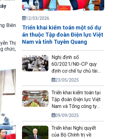
xây
12/03/2026
ng Biên
Triển khai kiểm toán một số dự
án thuộc Tập đoàn Điện lực Việt
Nam và tỉnh Tuyên Quang
yễn Thị
ng chức,
Nghị định số
60/2021/NĐ-CP quy
định cơ chế tự chủ tài
chính của đơn vị sự
23/05/2025
nghiệp công lập
Triển khai kiểm toán tại
Tập đoàn Điện lực Việt
Nam và Tổng công ty
Phát điện 2
09/09/2025
Triển khai Nghị quyết
của Bộ Chính trị về