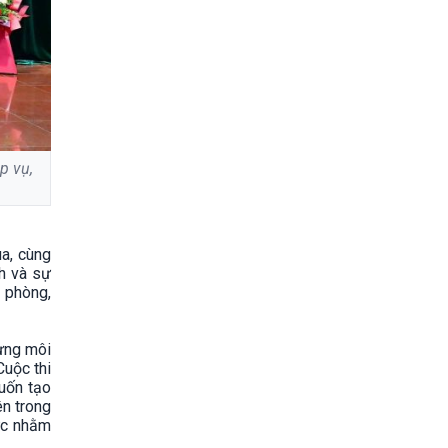
p vụ,
a, cùng
h và sự
ề phòng,
dựng môi
Cuộc thi
uốn tạo
ên trong
hực nhằm