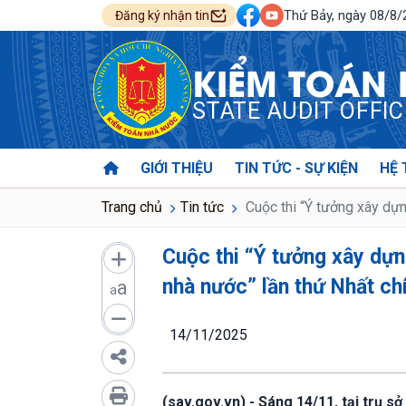
Thứ Bảy, ngày 08/8
Đăng ký nhận tin
KIỂM TOÁN
STATE AUDIT OFFI
GIỚI THIỆU
TIN TỨC - SỰ KIỆN
HỆ 
Trang chủ
Tin tức
Cuộc thi “Ý tưởng xây dựn
Cuộc thi “Ý tưởng xây dựn
nhà nước” lần thứ Nhất c
a
a
14/11/2025
(sav.gov.vn) - Sáng 14/11, tại trụ 