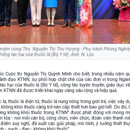
 niệm cùng Ths. Nguyễn Thị Thu Hương - Phụ trách Phòng Nghiệ
ống tác hại của thuốc lá (Bộ Y tế). Ảnh: N. Lộc
ức Cuộc thi Nguyễn Thị Quỳnh Minh cho biết, trong nhiều năm qu
lãnh đạo KTNN, sự phối hợp chặt chẽ của các đơn vị trong Ngàn
ác hại của thuốc lá (Bộ Y tế), công tác tuyên truyền, giáo dục v
an KTNN đã được triển khai ngày càng sâu rộng và hiệu quả.
á, thuốc lá điện tử, thuốc lá nung nóng trong giới trẻ, việc xây 
 không khói thuốc càng trở nên cấp thiết hơn bao giờ hết. Do đó, 
ường không khói thuốc trong KTNN" được phát động với mong m
an tỏa - nơi mỗi cán bộ, công chức, viên chức, đoàn viên thanh ni
điểm suy nghĩ, đề xuất các giải pháp, mô hình, ý tưởng thiết t
h - sạch - đẹp - không khói thuốc".