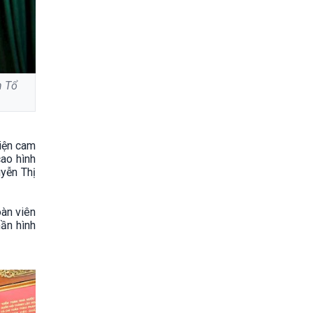
n Tổ
hiện cam
ao hình
uyễn Thị
oàn viên
hần hình