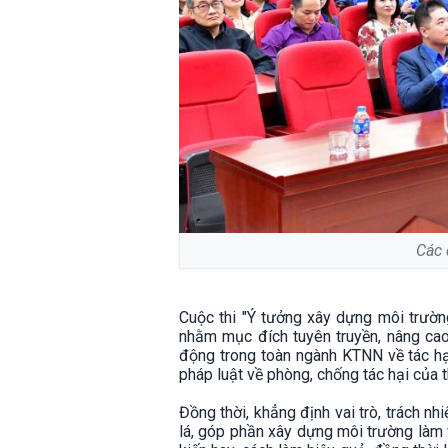
Các 
Cuộc thi "Ý tưởng xây dựng môi trườ
nhằm mục đích tuyên truyền, nâng cao
động trong toàn ngành KTNN về tác hại
pháp luật về phòng, chống tác hại của t
Đồng thời, khẳng định vai trò, trách n
lá, góp phần xây dựng môi trường làm v