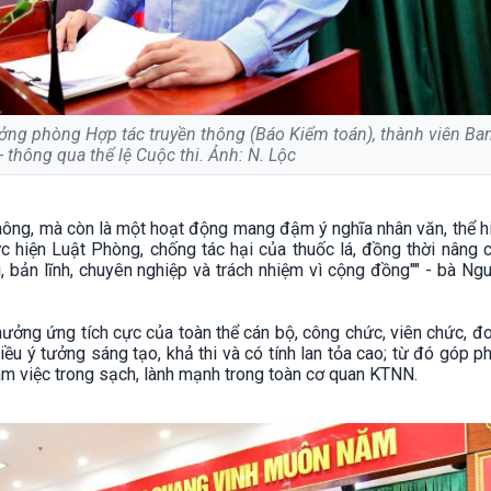
ng phòng Hợp tác truyền thông (Báo Kiểm toán), thành viên Ba
- thông qua thể lệ Cuộc thi. Ảnh: N. Lộc
 thông, mà còn là một hoạt động mang đậm ý nghĩa nhân văn, thể 
 hiện Luật Phòng, chống tác hại của thuốc lá, đồng thời nâng c
 bản lĩnh, chuyên nghiệp và trách nhiệm vì cộng đồng"" - bà Ng
hưởng ứng tích cực của toàn thể cán bộ, công chức, viên chức, đ
iều ý tưởng sáng tạo, khả thi và có tính lan tỏa cao; từ đó góp p
àm việc trong sạch, lành mạnh trong toàn cơ quan KTNN.