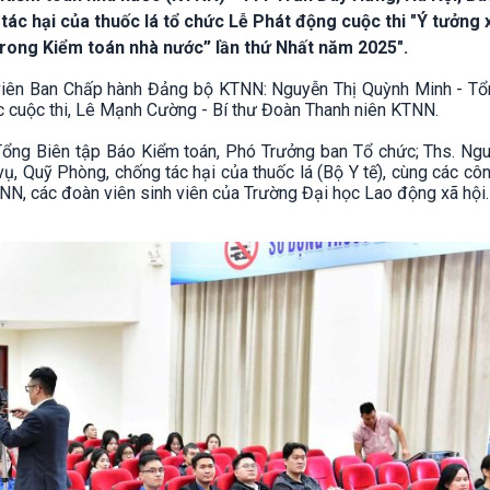
tác hại của thuốc lá tổ chức Lễ Phát động cuộc thi "Ý tưởng 
rong Kiểm toán nhà nước” lần thứ Nhất năm 2025".
viên Ban Chấp hành Đảng bộ KTNN: Nguyễn Thị Quỳnh Minh - Tổ
c cuộc thi, Lê Mạnh Cường - Bí thư Đoàn Thanh niên KTNN.
ổng Biên tập Báo Kiểm toán, Phó Trưởng ban Tổ chức; Ths. Ngu
, Quỹ Phòng, chống tác hại của thuốc lá (Bộ Y tế), cùng các cô
TNN, các đoàn viên sinh viên của Trường Đại học Lao động xã hội.