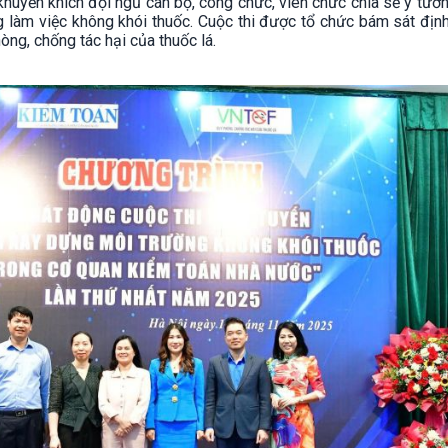
 khuyến khích đội ngũ cán bộ, công chức, viên chức chia sẻ ý tưở
g làm việc không khói thuốc. Cuộc thi được tổ chức bám sát đị
òng, chống tác hại của thuốc lá.