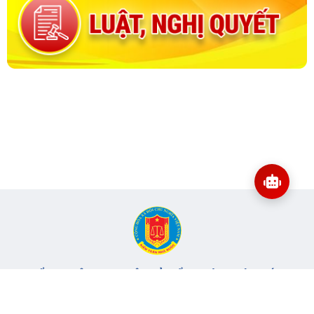
CỔNG THÔNG TIN ĐIỆN TỬ KIỂM TOÁN NHÀ NƯỚC
Cơ quan chủ quản: Kiểm toán nhà nước
Địa chỉ:
116 Nguyễn Chánh, Phường Yên Hòa, TP Hà Nội -
Điện