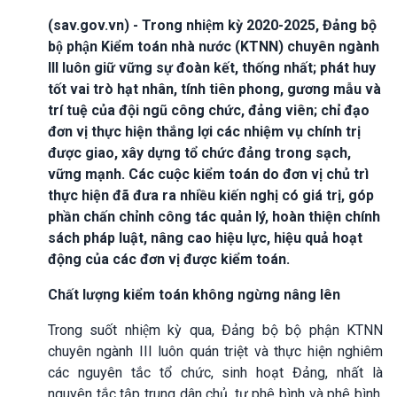
(sav.gov.vn) - Trong nhiệm kỳ 2020-2025, Đảng bộ
bộ phận Kiểm toán nhà nước (KTNN) chuyên ngành
III luôn giữ vững sự đoàn kết, thống nhất; phát huy
tốt vai trò hạt nhân, tính tiên phong, gương mẫu và
trí tuệ của đội ngũ công chức, đảng viên; chỉ đạo
đơn vị thực hiện thắng lợi các nhiệm vụ chính trị
được giao, xây dựng tổ chức đảng trong sạch,
vững mạnh. Các cuộc kiểm toán do đơn vị chủ trì
thực hiện đã đưa ra nhiều kiến nghị có giá trị, góp
phần chấn chỉnh công tác quản lý, hoàn thiện chính
sách pháp luật, nâng cao hiệu lực, hiệu quả hoạt
động của các đơn vị được kiểm toán.
Chất lượng kiểm toán không ngừng nâng lên
Trong suốt nhiệm kỳ qua, Đảng bộ bộ phận KTNN
chuyên ngành III luôn quán triệt và thực hiện nghiêm
các nguyên tắc tổ chức, sinh hoạt Đảng, nhất là
nguyên tắc tập trung dân chủ, tự phê bình và phê bình,