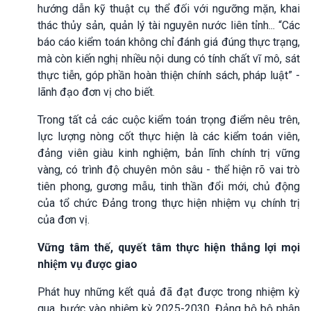
hướng dẫn kỹ thuật cụ thể đối với ngưỡng mặn, khai
thác thủy sản, quản lý tài nguyên nước liên tỉnh... “Các
báo cáo kiểm toán không chỉ đánh giá đúng thực trạng,
mà còn kiến nghị nhiều nội dung có tính chất vĩ mô, sát
thực tiễn, góp phần hoàn thiện chính sách, pháp luật” -
lãnh đạo đơn vị cho biết.
Trong tất cả các cuộc kiểm toán trọng điểm nêu trên,
lực lượng nòng cốt thực hiện là các kiểm toán viên,
đảng viên giàu kinh nghiệm, bản lĩnh chính trị vững
vàng, có trình độ chuyên môn sâu - thể hiện rõ vai trò
tiên phong, gương mẫu, tinh thần đổi mới, chủ động
của tổ chức Đảng trong thực hiện nhiệm vụ chính trị
của đơn vị.
Vững tâm thế, quyết tâm thực hiện thắng lợi mọi
nhiệm vụ được giao
Phát huy những kết quả đã đạt được trong nhiệm kỳ
qua, bước vào nhiệm kỳ 2025-2030, Đảng bộ bộ phận