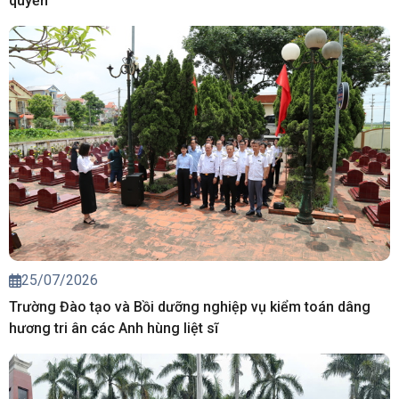
Vai trò của Kiểm toán nhà nước trong quản trị nguồn lực
tài chính công gắn với thực hiện cơ chế phân cấp, phân
quyền
25/07/2026
Trường Đào tạo và Bồi dưỡng nghiệp vụ kiểm toán dâng
hương tri ân các Anh hùng liệt sĩ