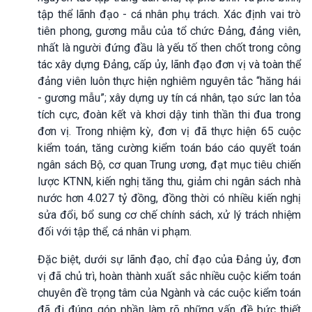
tập thể lãnh đạo - cá nhân phụ trách. Xác định vai trò
tiên phong, gương mẫu của tổ chức Đảng, đảng viên,
nhất là người đứng đầu là yếu tố then chốt trong công
tác xây dựng Đảng, cấp ủy, lãnh đạo đơn vị và toàn thể
đảng viên luôn thực hiện nghiêm nguyên tắc “hăng hái
- gương mẫu”; xây dựng uy tín cá nhân, tạo sức lan tỏa
tích cực, đoàn kết và khơi dậy tinh thần thi đua trong
đơn vị. Trong nhiệm kỳ, đơn vị đã thực hiện 65 cuộc
kiểm toán, tăng cường kiểm toán báo cáo quyết toán
ngân sách Bộ, cơ quan Trung ương, đạt mục tiêu chiến
lược KTNN, kiến nghị tăng thu, giảm chi ngân sách nhà
nước hơn 4.027 tỷ đồng, đồng thời có nhiều kiến nghị
sửa đổi, bổ sung cơ chế chính sách, xử lý trách nhiệm
đối với tập thể, cá nhân vi phạm.
Đặc biệt, dưới sự lãnh đạo, chỉ đạo của Đảng ủy, đơn
vị đã chủ trì, hoàn thành xuất sắc nhiều cuộc kiểm toán
chuyên đề trọng tâm của Ngành và các cuộc kiểm toán
đã đi đúng góp phần làm rõ những vấn đề bức thiết