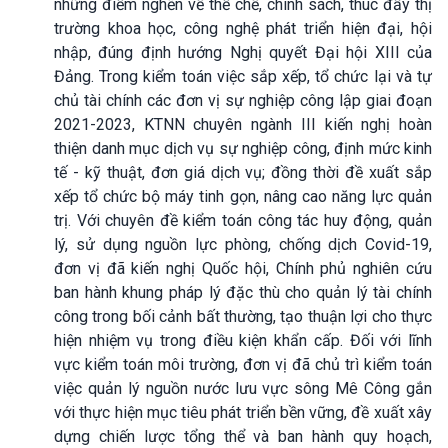
những điểm nghẽn về thể chế, chính sách, thúc đẩy thị
trường khoa học, công nghệ phát triển hiện đại, hội
nhập, đúng định hướng Nghị quyết Đại hội XIII của
Đảng. Trong kiểm toán việc sắp xếp, tổ chức lại và tự
chủ tài chính các đơn vị sự nghiệp công lập giai đoạn
2021-2023, KTNN chuyên ngành III kiến nghị hoàn
thiện danh mục dịch vụ sự nghiệp công, định mức kinh
tế - kỹ thuật, đơn giá dịch vụ; đồng thời đề xuất sắp
xếp tổ chức bộ máy tinh gọn, nâng cao năng lực quản
trị. Với chuyên đề kiểm toán công tác huy động, quản
lý, sử dụng nguồn lực phòng, chống dịch Covid-19,
đơn vị đã kiến nghị Quốc hội, Chính phủ nghiên cứu
ban hành khung pháp lý đặc thù cho quản lý tài chính
công trong bối cảnh bất thường, tạo thuận lợi cho thực
hiện nhiệm vụ trong điều kiện khẩn cấp. Đối với lĩnh
vực kiểm toán môi trường, đơn vị đã chủ trì kiểm toán
việc quản lý nguồn nước lưu vực sông Mê Công gắn
với thực hiện mục tiêu phát triển bền vững, đề xuất xây
dựng chiến lược tổng thể và ban hành quy hoạch,