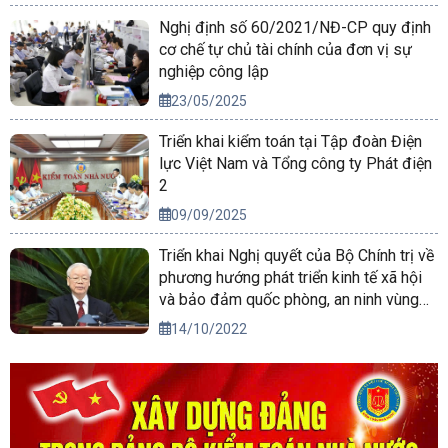
Nghị định số 60/2021/NĐ-CP quy định
cơ chế tự chủ tài chính của đơn vị sự
nghiệp công lập
23/05/2025
Triển khai kiểm toán tại Tập đoàn Điện
lực Việt Nam và Tổng công ty Phát điện
2
09/09/2025
Triển khai Nghị quyết của Bộ Chính trị về
phương hướng phát triển kinh tế xã hội
và bảo đảm quốc phòng, an ninh vùng
Tây Nguyên đến năm 2030, tầm nhìn
14/10/2022
đến năm 2045