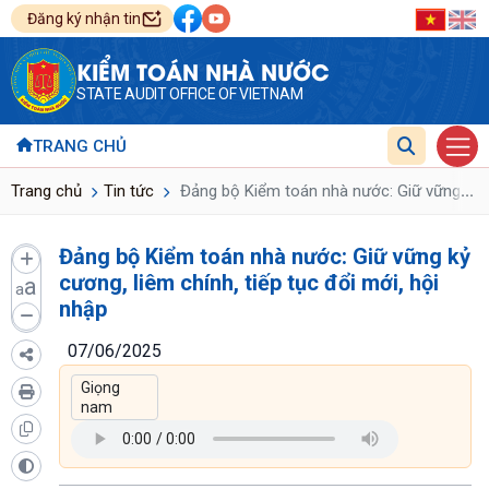
Đăng ký nhận tin
KIỂM TOÁN NHÀ NƯỚC
STATE AUDIT OFFICE OF VIETNAM
TRANG CHỦ
...
Trang chủ
Tin tức
Đảng bộ Kiểm toán nhà nước: Giữ vững kỷ cư
Đảng bộ Kiểm toán nhà nước: Giữ vững kỷ
cương, liêm chính, tiếp tục đổi mới, hội
a
a
nhập
07/06/2025