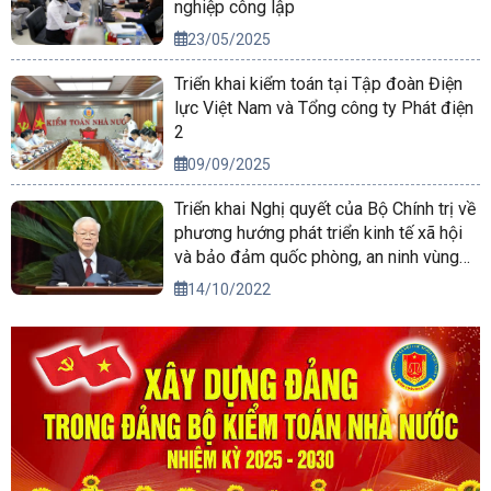
nghiệp công lập
23/05/2025
Triển khai kiểm toán tại Tập đoàn Điện
lực Việt Nam và Tổng công ty Phát điện
2
09/09/2025
Triển khai Nghị quyết của Bộ Chính trị về
phương hướng phát triển kinh tế xã hội
và bảo đảm quốc phòng, an ninh vùng
Tây Nguyên đến năm 2030, tầm nhìn
14/10/2022
đến năm 2045