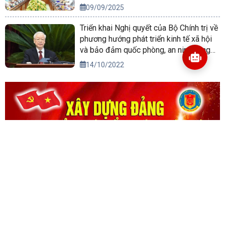
09/09/2025
Triển khai Nghị quyết của Bộ Chính trị về
phương hướng phát triển kinh tế xã hội
và bảo đảm quốc phòng, an ninh vùng
Tây Nguyên đến năm 2030, tầm nhìn
14/10/2022
đến năm 2045