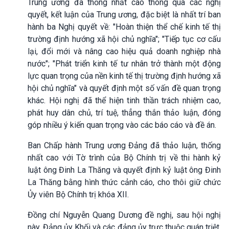
Trung ương đã thống nhất cao thông qua các nghị
quyết, kết luận của Trung ương, đặc biệt là nhất trí ban
hành ba Nghị quyết về: "Hoàn thiện thể chế kinh tế thị
trường định hướng xã hội chủ nghĩa"; "Tiếp tục cơ cấu
lại, đổi mới và nâng cao hiệu quả doanh nghiệp nhà
nước"; "Phát triển kinh tế tư nhân trở thành một động
lực quan trọng của nền kinh tế thị trường định hướng xã
hội chủ nghĩa" và quyết định một số vấn đề quan trọng
khác. Hội nghị đã thể hiện tinh thần trách nhiệm cao,
phát huy dân chủ, trí tuệ, thẳng thắn thảo luận, đóng
góp nhiều ý kiến quan trọng vào các báo cáo và đề án.
Ban Chấp hành Trung ương Đảng đã thảo luận, thống
nhất cao với Tờ trình của Bộ Chính trị về thi hành kỷ
luật ông Đinh La Thăng và quyết định kỷ luật ông Đinh
La Thăng bằng hình thức cảnh cáo, cho thôi giữ chức
Ủy viên Bộ Chính trị khóa XII.
Đồng chí Nguyễn Quang Dương đề nghị, sau hội nghị
này, Đảng ủy Khối và các đảng ủy trực thuộc quán triệt,