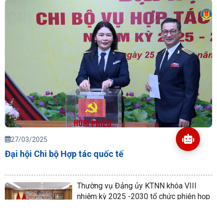
27/03/2025
Đại hội Chi bộ Hợp tác quốc tế
Thường vụ Đảng ủy KTNN khóa VIII
nhiệm kỳ 2025 -2030 tổ chức phiên họp
lần thứ nhất