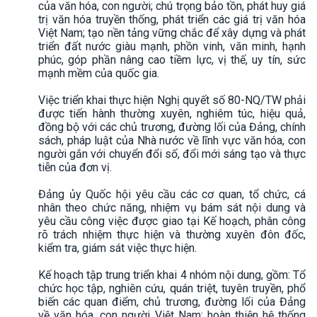
của văn hóa, con người; chú trọng bảo tồn, phát huy giá
trị văn hóa truyền thống, phát triển các giá trị văn hóa
Việt Nam; tạo nền tảng vững chắc để xây dựng và phát
triển đất nước giàu mạnh, phồn vinh, văn minh, hạnh
phúc, góp phần nâng cao tiềm lực, vị thế, uy tín, sức
mạnh mềm của quốc gia.
Việc triển khai thực hiện Nghị quyết số 80-NQ/TW phải
được tiến hành thường xuyên, nghiêm túc, hiệu quả,
đồng bộ với các chủ trương, đường lối của Đảng, chính
sách, pháp luật của Nhà nước về lĩnh vực văn hóa, con
người gắn với chuyển đổi số, đổi mới sáng tạo và thực
tiễn của đơn vị.
Đảng ủy Quốc hội yêu cầu các cơ quan, tổ chức, cá
nhân theo chức năng, nhiệm vụ bám sát nội dung và
yêu cầu công việc được giao tại Kế hoạch, phân công
rõ trách nhiệm thực hiện và thường xuyên đôn đốc,
kiểm tra, giám sát việc thực hiện.
Kế hoạch tập trung triển khai 4 nhóm nội dung, gồm: Tổ
chức học tập, nghiên cứu, quán triệt, tuyên truyền, phổ
biến các quan điểm, chủ trương, đường lối của Đảng
về văn hóa, con người Việt Nam; hoàn thiện hệ thống