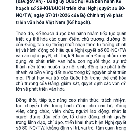
(sav.gov.vn) - Đảng ủy Quốc hội vừa ban hành Kế
hoạch số 29-KH/ĐUQH triển khai Nghị quyết số 80-
NQ/TW, ngày 07/01/2026 của Bộ Chính trị về phát
triển văn hóa Việt Nam (Kế hoạch).
Theo đó, Kế hoạch được ban hành nhằm tiếp tục quán
triệt, cụ thể hóa các quan điểm, chủ trương, đường lối
của Đảng; tạo sự thống nhất nhận thức tư tưởng chính
trị và hành động có hiệu quả Nghị quyết số 80-NQ/TW
và các nghị quyết, chỉ thị, kết luận của Đảng nhằm xây
dựng và phát triển văn hóa, con người thực sự trở
thành nền tảng, nguồn lực nội sinh, động lực phát triển
nhanh và bền vững đất nước trong kỷ nguyên phát triển
mới. Phát huy vai trò của Quốc hội trong thể chế hóa
chủ trương của Đảng, giám sát, quyết định các vấn đề
lớn về phát triển văn hóa.
Đồng thời, tiếp tục nâng cao nhận thức, trách nhiệm,
tạo chuyển biến trong hành động cho cán bộ, đảng
viên, công chức, viên chức, người lao động, nhất là
người đứng đầu cấp ủy, tổ chức đảng, chính quyền
trong lãnh đạo, chỉ đạo, triển khai thực hiện Nghị quyết
số 80-NQ/TW; khẳng định vị trí, vai trò, tầm quan trọng