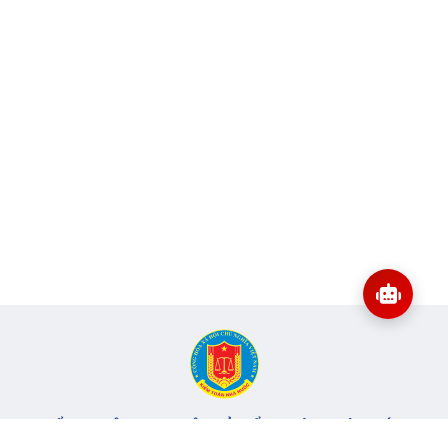
CỔNG THÔNG TIN ĐIỆN TỬ KIỂM TOÁN NHÀ NƯỚC