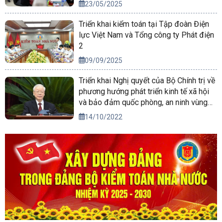
23/05/2025
Triển khai kiểm toán tại Tập đoàn Điện
lực Việt Nam và Tổng công ty Phát điện
2
09/09/2025
Triển khai Nghị quyết của Bộ Chính trị về
phương hướng phát triển kinh tế xã hội
và bảo đảm quốc phòng, an ninh vùng
Tây Nguyên đến năm 2030, tầm nhìn
14/10/2022
đến năm 2045