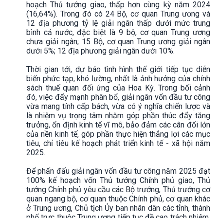
hoạch Thủ tướng giao, thấp hơn cùng kỳ năm 2024
(16,64%). Trong đó có 24 Bộ, cơ quan Trung ương và
12 địa phương tỷ lệ giải ngân thấp dưới mức trung
bình cả nước, đặc biệt là 9 bộ, cơ quan Trung ương
chưa giải ngân; 15 Bộ, cơ quan Trung ương giải ngân
dưới 5%; 12 địa phương giải ngân dưới 10%.
Thời gian tới, dự báo tình hình thế giới tiếp tục diễn
biến phức tạp, khó lường, nhất là ảnh hưởng của chính
sách thuế quan đối ứng của Hoa Kỳ. Trong bối cảnh
đó, việc đẩy mạnh phân bổ, giải ngân vốn đầu tư công
vừa mang tính cấp bách, vừa có ý nghĩa chiến lược và
là nhiệm vụ trọng tâm nhằm góp phần thúc đẩy tăng
trưởng, ổn định kinh tế vĩ mô, bảo đảm các cân đối lớn
của nền kinh tế, góp phần thực hiện thắng lợi các mục
tiêu, chỉ tiêu kế hoạch phát triển kinh tế - xã hội năm
2025.
Để phấn đấu giải ngân vốn đầu tư công năm 2025 đạt
100% kế hoạch vốn Thủ tướng Chính phủ giao, Thủ
tướng Chính phủ yêu cầu các Bộ trưởng, Thủ trưởng cơ
quan ngang bộ, cơ quan thuộc Chính phủ, cơ quan khác
ở Trung ương, Chủ tịch Ủy ban nhân dân các tỉnh, thành
phố trực thuộc Trung ương tiếp tục đề cao trách nhiệm,