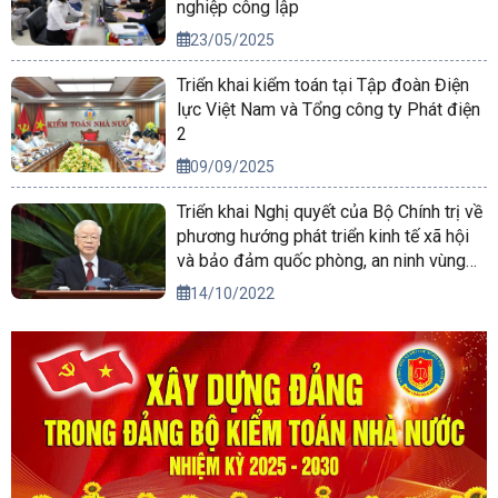
nghiệp công lập
23/05/2025
Triển khai kiểm toán tại Tập đoàn Điện
lực Việt Nam và Tổng công ty Phát điện
2
09/09/2025
Triển khai Nghị quyết của Bộ Chính trị về
phương hướng phát triển kinh tế xã hội
và bảo đảm quốc phòng, an ninh vùng
Tây Nguyên đến năm 2030, tầm nhìn
14/10/2022
đến năm 2045