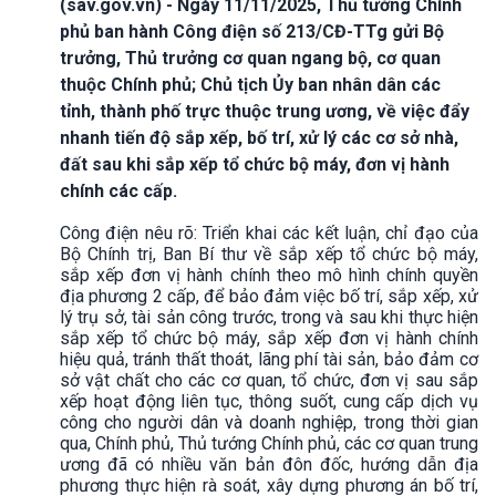
(sav.gov.vn) - Ngày 11/11/2025, Thủ tướng Chính
phủ ban hành Công điện số 213/CĐ-TTg gửi Bộ
trưởng, Thủ trưởng cơ quan ngang bộ, cơ quan
thuộc Chính phủ; Chủ tịch Ủy ban nhân dân các
tỉnh, thành phố trực thuộc trung ương, về việc đẩy
nhanh tiến độ sắp xếp, bố trí, xử lý các cơ sở nhà,
đất sau khi sắp xếp tổ chức bộ máy, đơn vị hành
chính các cấp.
Công điện nêu rõ: Triển khai các kết luận, chỉ đạo của
Bộ Chính trị, Ban Bí thư về sắp xếp tổ chức bộ máy,
sắp xếp đơn vị hành chính theo mô hình chính quyền
địa phương 2 cấp, để bảo đảm việc bố trí, sắp xếp, xử
lý trụ sở, tài sản công trước, trong và sau khi thực hiện
sắp xếp tổ chức bộ máy, sắp xếp đơn vị hành chính
hiệu quả, tránh thất thoát, lãng phí tài sản, bảo đảm cơ
sở vật chất cho các cơ quan, tổ chức, đơn vị sau sắp
xếp hoạt động liên tục, thông suốt, cung cấp dịch vụ
công cho người dân và doanh nghiệp, trong thời gian
qua, Chính phủ, Thủ tướng Chính phủ, các cơ quan trung
ương đã có nhiều văn bản đôn đốc, hướng dẫn địa
phương thực hiện rà soát, xây dựng phương án bố trí,