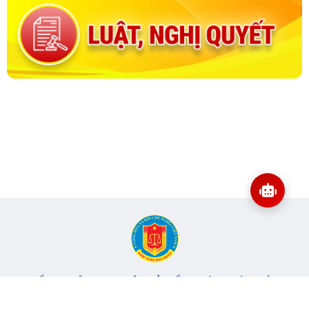
CỔNG THÔNG TIN ĐIỆN TỬ KIỂM TOÁN NHÀ NƯỚC
Cơ quan chủ quản: Kiểm toán nhà nước