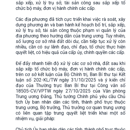
sắp xếp, xử lý trụ sở, tài sản công sau sắp xếp tổ
chức bộ máy, đơn vị hành chính các cấp.
Các địa phương đã tích cực triển khai việc rà soát, xây
dựng phương án và ban hành kế hoạch bố trí, sắp xếp,
xử lý trụ sở, tài sản công thuộc phạm vi quản lý của
địa phương theo hướng dẫn của trung ương. Tuy nhiên,
số lượng cơ sở nhà đất dôi dư, cần tiếp tục xử lý còn
nhiều, cần có sự lãnh đạo, chỉ đạo, tổ chức thực hiện
quyết liệt, có hiệu quả của cấp ủy, chính quyền các cấp.
Để đẩy nhanh tiến độ xử lý các cơ sở nhà, đất sau khi
sắp xếp tổ chức bộ máy, đơn vị hành chính các cấp,
trên cơ sở kết luận của Bộ Chính trị, Ban Bí thư tại Kết
luận số 202-KL/TW ngày 31/10/2025 và ý kiến chỉ
đạo của Thường trực Ban Bí thư tại Công văn số
18505-CV/VPTW ngày 27/10/2025 của Văn phòng
Trung ương Đảng, Thủ tướng Chính phủ yêu cầu Chủ
tịch Ủy ban nhân dân các tỉnh, thành phố trực thuộc
trung ương, Bộ trưởng, Thủ trưởng cơ quan trung ương
có liên quan tập trung quyết liệt triển khai một số
nhiệm vụ, giải pháp:
Chủ tịch Ủy ban nhân dân các tỉnh, thành phố trực thuộc