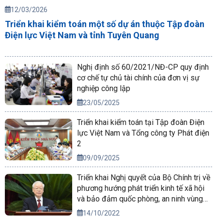
12/03/2026
Triển khai kiểm toán một số dự án thuộc Tập đoàn
Điện lực Việt Nam và tỉnh Tuyên Quang
Nghị định số 60/2021/NĐ-CP quy định
cơ chế tự chủ tài chính của đơn vị sự
nghiệp công lập
23/05/2025
Triển khai kiểm toán tại Tập đoàn Điện
lực Việt Nam và Tổng công ty Phát điện
2
09/09/2025
Triển khai Nghị quyết của Bộ Chính trị về
phương hướng phát triển kinh tế xã hội
và bảo đảm quốc phòng, an ninh vùng
Tây Nguyên đến năm 2030, tầm nhìn
14/10/2022