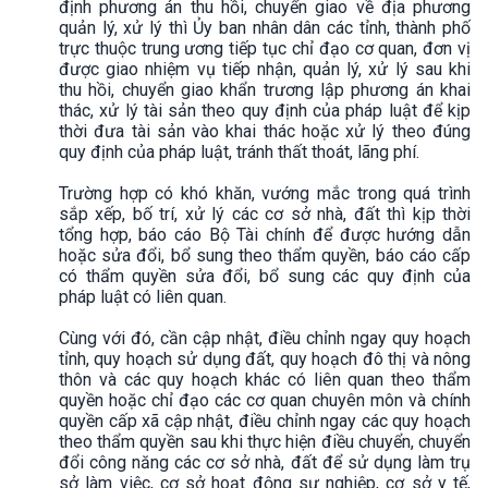
định phương án thu hồi, chuyển giao về địa phương
quản lý, xử lý thì Ủy ban nhân dân các tỉnh, thành phố
trực thuộc trung ương tiếp tục chỉ đạo cơ quan, đơn vị
được giao nhiệm vụ tiếp nhận, quản lý, xử lý sau khi
thu hồi, chuyển giao khẩn trương lập phương án khai
thác, xử lý tài sản theo quy định của pháp luật để kịp
thời đưa tài sản vào khai thác hoặc xử lý theo đúng
quy định của pháp luật, tránh thất thoát, lãng phí.
Trường hợp có khó khăn, vướng mắc trong quá trình
sắp xếp, bố trí, xử lý các cơ sở nhà, đất thì kịp thời
tổng hợp, báo cáo Bộ Tài chính để được hướng dẫn
hoặc sửa đổi, bổ sung theo thẩm quyền, báo cáo cấp
có thẩm quyền sửa đổi, bổ sung các quy định của
pháp luật có liên quan.
Cùng với đó, cần cập nhật, điều chỉnh ngay quy hoạch
tỉnh, quy hoạch sử dụng đất, quy hoạch đô thị và nông
thôn và các quy hoạch khác có liên quan theo thẩm
quyền hoặc chỉ đạo các cơ quan chuyên môn và chính
quyền cấp xã cập nhật, điều chỉnh ngay các quy hoạch
theo thẩm quyền sau khi thực hiện điều chuyển, chuyển
đổi công năng các cơ sở nhà, đất để sử dụng làm trụ
sở làm việc, cơ sở hoạt động sự nghiệp, cơ sở y tế,