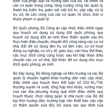
định của pháp luật và hướng dẫn của Bộ Tài chính và
các cơ quan trung ương; tăng cường công tác quản lý,
thanh tra, kiểm tra, giám sát việc bố trí, sắp xếp, xử lý
trụ sở, tài sản công của các cơ quan, tổ chức, đơn vị
thuộc phạm vi quản lý.
Bộ Quốc phòng, Bộ Công an cập nhật, điều chỉnh ngay
quy hoạch sử dụng sử dụng đất quốc phòng, quy
hoạch sử dụng đất an ninh theo thẩm quyền sau khi
thực hiện điều chuyển, chuyển đổi công năng các cơ sở
nhà, đất để sử dụng làm trụ sở làm việc, cơ sở hoạt
động sự nghiệp, cơ sở y tế, giáo dục, văn hóa, thể thao,
các mục đích công cộng hoặc sau khi tiếp nhận điều
chuyển các cơ sở nhà, đất khác để sử dụng cho mục
đích quốc phòng, an ninh.
Bộ Xây dựng, Bộ Nông nghiệp và Môi trường và các Bộ
quản lý chuyên ngành khác hướng dẫn việc cập nhật,
điều chỉnh quy hoạch theo Kết luận số 202-KL/TW;
thường xuyên rà soát, tổng hợp khó khăn, vướng mắc
của các địa phương trong quá trình điều chỉnh quy
hoạch thuộc chức năng quản lý nhà nước của Bộ để
kịp thời hướng dẫn; trường hợp cần thiết báo cáo cấp
có thẩm quyền sửa đổi, bố sung các quy định của