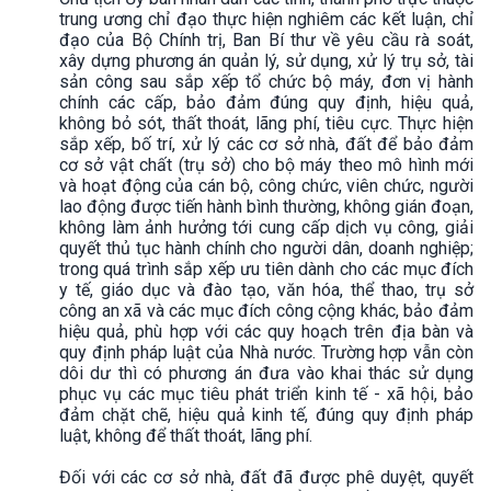
trung ương chỉ đạo thực hiện nghiêm các kết luận, chỉ
đạo của Bộ Chính trị, Ban Bí thư về yêu cầu rà soát,
xây dựng phương án quản lý, sử dụng, xử lý trụ sở, tài
sản công sau sắp xếp tổ chức bộ máy, đơn vị hành
chính các cấp, bảo đảm đúng quy định, hiệu quả,
không bỏ sót, thất thoát, lãng phí, tiêu cực. Thực hiện
sắp xếp, bố trí, xử lý các cơ sở nhà, đất để bảo đảm
cơ sở vật chất (trụ sở) cho bộ máy theo mô hình mới
và hoạt động của cán bộ, công chức, viên chức, người
lao động được tiến hành bình thường, không gián đoạn,
không làm ảnh hưởng tới cung cấp dịch vụ công, giải
quyết thủ tục hành chính cho người dân, doanh nghiệp;
trong quá trình sắp xếp ưu tiên dành cho các mục đích
y tế, giáo dục và đào tạo, văn hóa, thể thao, trụ sở
công an xã và các mục đích công cộng khác, bảo đảm
hiệu quả, phù hợp với các quy hoạch trên địa bàn và
quy định pháp luật của Nhà nước. Trường hợp vẫn còn
dôi dư thì có phương án đưa vào khai thác sử dụng
phục vụ các mục tiêu phát triển kinh tế - xã hội, bảo
đảm chặt chẽ, hiệu quả kinh tế, đúng quy định pháp
luật, không để thất thoát, lãng phí.
Đối với các cơ sở nhà, đất đã được phê duyệt, quyết