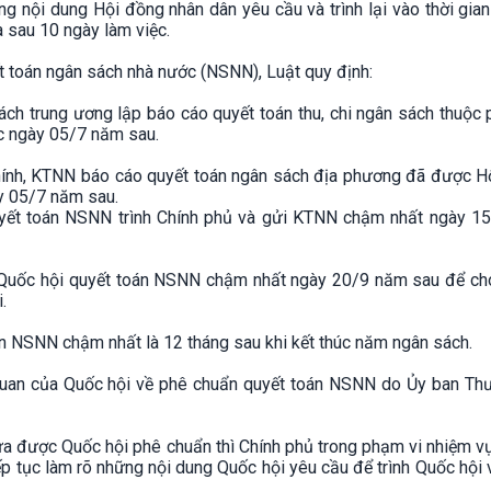
ng nội dung Hội đồng nhân dân yêu cầu và trình lại vào thời gia
là sau 10 ngày làm việc.
yết toán ngân sách nhà nước (NSNN), Luật quy định:
ách trung ương lập báo cáo quyết toán thu, chi ngân sách thuộc
rước ngày 05/7 năm sau.
chính, KTNN báo cáo quyết toán ngân sách địa phương đã được H
y 05/7 năm sau.
quyết toán NSNN trình Chính phủ và gửi KTNN chậm nhất ngày 1
Quốc hội quyết toán NSNN chậm nhất ngày 20/9 năm sau để cho
ội.
n NSNN chậm nhất là 12 tháng sau khi kết thúc năm ngân sách.
ơ quan của Quốc hội về phê chuẩn quyết toán NSNN do Ủy ban Th
a được Quốc hội phê chuẩn thì Chính phủ trong phạm vi nhiệm vụ
p tục làm rõ những nội dung Quốc hội yêu cầu để trình Quốc hội 