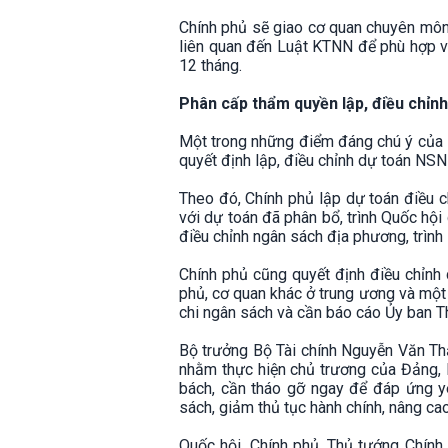
Chính phủ sẽ giao cơ quan chuyên môn 
liên quan đến Luật KTNN để phù hợp v
12 tháng.
Phân cấp thẩm quyền lập, điều chỉn
Một trong những điểm đáng chú ý của 
quyết định lập, điều chỉnh dự toán NS
Theo đó, Chính phủ lập dự toán điều 
với dự toán đã phân bổ, trình Quốc hộ
điều chỉnh ngân sách địa phương, trìn
Chính phủ cũng quyết định điều chỉnh 
phủ, cơ quan khác ở trung ương và một 
chi ngân sách và cần báo cáo Ủy ban T
Bộ trưởng Bộ Tài chính Nguyễn Văn Thắ
nhằm thực hiện chủ trương của Đảng, 
bách, cần tháo gỡ ngay để đáp ứng yê
sách, giảm thủ tục hành chính, nâng ca
Quốc hội, Chính phủ, Thủ tướng Chính