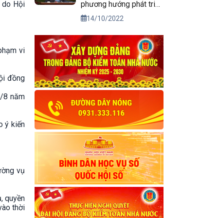
phương hướng phát triển
n do Hội
kinh tế xã hội và bảo
14/10/2022
đảm quốc phòng, an
ninh vùng Tây Nguyên
đến năm 2030, tầm nhìn
 phạm vi
đến năm 2045
ội đồng
5/8 năm
 ý kiến
ường vụ
, quyền
vào thời