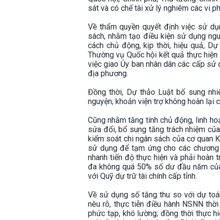
sát và có chế tài xử lý nghiêm các vi p
Về thẩm quyền quyết định việc sử dụn
sách, nhằm tạo điều kiện sử dụng ngu
cách chủ động, kịp thời, hiệu quả, D
Thường vụ Quốc hội kết quả thực hiện 
việc giao Ủy ban nhân dân các cấp sử 
địa phương.
Đồng thời, Dự thảo Luật bổ sung nhi
nguyện; khoản viện trợ không hoàn lại
Cũng nhằm tăng tính chủ động, linh ho
sửa đổi, bổ sung tăng trách nhiệm của 
kiểm soát chi ngân sách của cơ quan K
sử dụng để tạm ứng cho các chương tr
nhanh tiến độ thực hiện và phải hoàn 
đa không quá 50% số dư đầu năm của 
với Quỹ dự trữ tài chính cấp tỉnh.
Về sử dụng số tăng thu so với dự toá
nêu rõ, thực tiễn điều hành NSNN thời
phức tạp, khó lường; đồng thời thực h