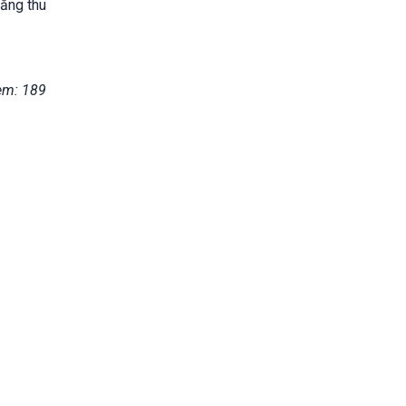
tăng thu
em: 189