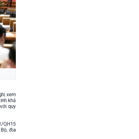
nghị xem
tính khả
 với quy
021/QH15
Bộ, địa