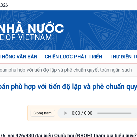
2026
 NHÀ NƯỚC
CE OF VIETNAM
THỐNG VĂN BẢN
CHIẾN LƯỢC PHÁT TRIỂN
THƯ ĐIỆN T
toán phù hợp với tiến độ lập và phê chuẩn quyết toán ngân sách
oán phù hợp với tiến độ lập và phê chuẩn qu
5/6, với 426/430 đại biểu Quốc hội (ĐBQH) tham gia biểu quyế