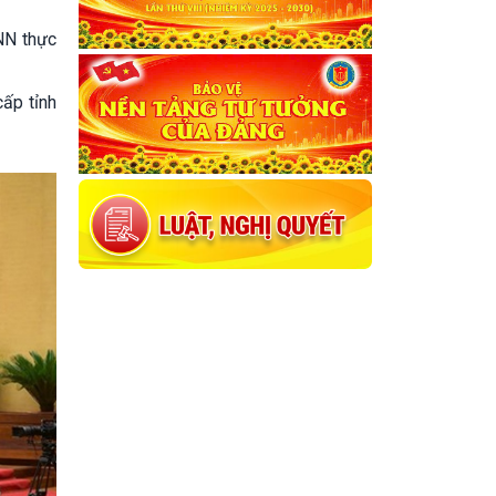
NN thực
ấp tỉnh