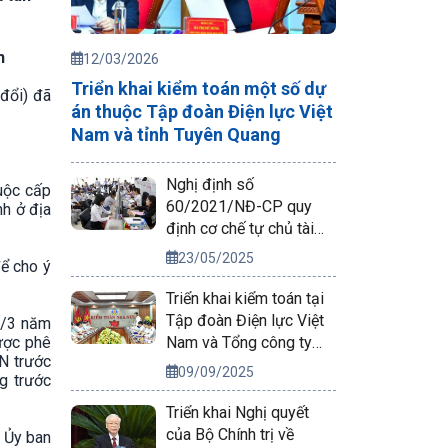
h
12/03/2026
Triển khai kiểm toán một số dự
đổi) đã
án thuộc Tập đoàn Điện lực Việt
Nam và tỉnh Tuyên Quang
Nghị định số
huộc cấp
60/2021/NĐ-CP quy
nh ở địa
định cơ chế tự chủ tài
chính của đơn vị sự
23/05/2025
ể cho ý
nghiệp công lập
Triển khai kiểm toán tại
Tập đoàn Điện lực Việt
1/3 năm
Nam và Tổng công ty
ược phê
NN trước
Phát điện 2
09/09/2025
g trước
Triển khai Nghị quyết
của Bộ Chính trị về
 Ủy ban