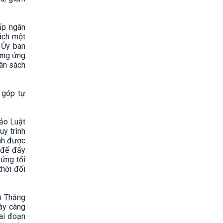
ấp ngân
ách một
 Ủy ban
ương ứng
gân sách
 góp tự
hảo Luật
uy trình
ính được
 để đẩy
 ứng tối
hời đối
n Thắng
gày càng
iai đoạn