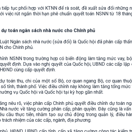
tiếp tục phối hợp với KTNN để rà soát, đề xuất sửa đổi những 
ới việc rút ngắn thời hạn phê chuẩn quyết toán NSNN từ 18 thán
h dự toán ngân sách nhà nước cho Chính phủ
Luật Ngân sách nhà nước (sửa đổi) là Quốc hội đã phân cấp thẩ
NN cho Chính phủ.
chỉnh NSNN trong trường hợp có biến động làm tăng mức vay, bội
i quyết định. Dựa vào nghị quyết của Quốc hội, UBND các cấp lập
h HĐND cùng cấp quyết định.
dự toán thu, chi của một số Bộ, cơ quan ngang Bộ, cơ quan thu
số tỉnh, thành phố. Việc điều chỉnh này không làm tăng tổng mức 
hường vụ Quốc hội và Quốc hội tại kỳ họp gần nhất.
ng nêu rõ, việc phân cấp Chính phủ quyết điều chỉnh dự toán n
Nhà nước về tăng cường phân cấp, phân quyền. Đây cũng là vấn
u cầu thực tiễn, nhằm tạo sự chủ động trong quản lý, điều hà
o trách nhiệm của các cấp, ngành, địa phương.
 phủ, HĐND, UBND cấp tỉnh, cấp xã tăng cường công tác kiểm tr