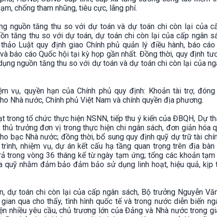
hạm, chống tham nhũng, tiêu cực, lãng phí.
g nguồn tăng thu so với dự toán và dự toán chi còn lại của c
ồn tăng thu so với dự toán, dự toán chi còn lại của cấp ngân s
ự thảo Luật quy định giao Chính phủ quản lý điều hành, báo cáo
và báo cáo Quốc hội tại kỳ họp gần nhất. Đồng thời, quy định t
dụng nguồn tăng thu so với dự toán và dự toán chi còn lại của n
ệm vụ, quyền hạn của Chính phủ quy định: Khoản tài trợ, đóng
 cho Nhà nước, Chính phủ Việt Nam và chính quyền địa phương.
ạt trong tổ chức thực hiện NSNN, tiếp thu ý kiến của ĐBQH, Dự t
thủ trưởng đơn vị trong thực hiện chi ngân sách, đơn giản hóa q
ho bạc Nhà nước; đồng thời, bổ sung quy định quỹ dự trữ tài ch
ình, nhiệm vụ, dự án kết cấu hạ tầng quan trọng trên địa bàn
trả trong vòng 36 tháng kể từ ngày tạm ứng; tổng các khoản tạm
quỹ nhằm đảm bảo đảm bảo sử dụng linh hoạt, hiệu quả, kịp t
n, dự toán chi còn lại của cấp ngân sách, Bộ trưởng Nguyễn Vă
 gian qua cho thấy, tình hình quốc tế và trong nước diễn biến n
iện nhiều yêu cầu, chủ trương lớn của Đảng và Nhà nước trong g