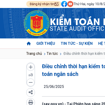
Thứ Hai, ngày 10/8/
Đăng ký nhận tin
KIỂM TOÁN
STATE AUDIT OFFI
GIỚI THIỆU
TIN TỨC - SỰ KIỆN
HỆ 
Trang chủ
Tin tức
Điều chỉnh thời hạn kiểm 
Điều chỉnh thời hạn kiểm t
toán ngân sách
a
a
25/06/2025
(sav.gov.vn) - Tại Phiên họp sáng 2