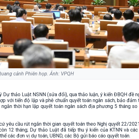
Quang cảnh Phiên họp. Ảnh: VPQH
nh lý Dự thảo Luật NSNN (sửa đổi), qua thảo luận, ý kiến ĐBQH đề 
hợp với tiến độ lập và phê chuẩn quyết toán ngân sách, bảo đảm 
út ngắn thời hạn lập quyết toán ngân sách địa phương 5 tháng so
n cứ yêu cầu rút ngắn thời gian quyết toán theo Nghị quyết 22/2
n 12 tháng; Dự thảo Luật đã tiếp thu ý kiến của KTNN và các 
thể các đơn vị dự toán, UBND, các Bộ gửi báo cáo quyết toán.