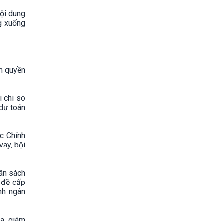
nội dung
g xuống
m quyền
 chi so
 dự toán
ộc Chính
vay, bội
gân sách
 đề cấp
nh ngân
a, giám