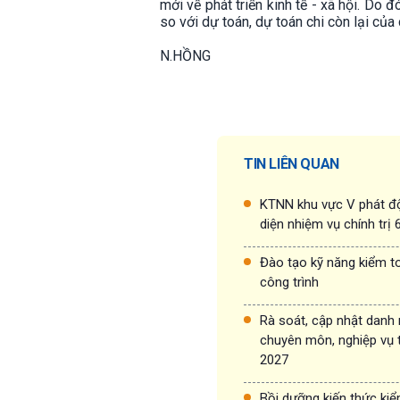
mới về phát triển kinh tế - xã hội. Do 
so với dự toán, dự toán chi còn lại củ
N.HỒNG
TIN LIÊN QUAN
KTNN khu vực V phát đ
diện nhiệm vụ chính trị
Đào tạo kỹ năng kiểm to
công trình
Rà soát, cập nhật danh
chuyên môn, nghiệp vụ 
2027
Bồi dưỡng kiến thức ki