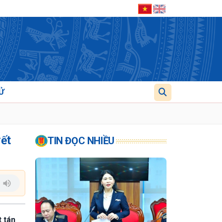
Ử
yết
TIN ĐỌC NHIỀU
t tán