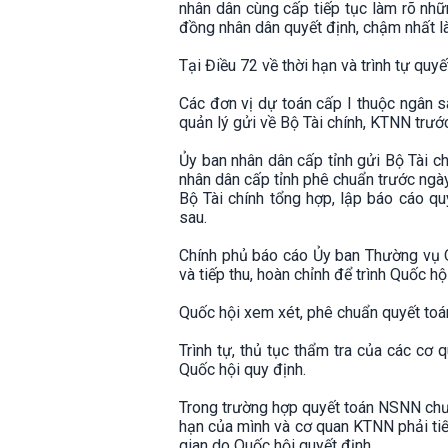
nhân dân cùng cấp tiếp tục làm rõ nhữ
đồng nhân dân quyết định, chậm nhất 
Tại Điều 72 về thời hạn và trình tự qu
Các đơn vị dự toán cấp I thuộc ngân s
quản lý gửi về Bộ Tài chính, KTNN t
Ủy ban nhân dân cấp tỉnh gửi Bộ Tài 
nhân dân cấp tỉnh phê chuẩn trước ngà
Bộ Tài chính tổng hợp, lập báo cáo 
sau.
Chính phủ báo cáo Ủy ban Thường vụ 
và tiếp thu, hoàn chỉnh để trình Quốc h
Quốc hội xem xét, phê chuẩn quyết toá
Trình tự, thủ tục thẩm tra của các c
Quốc hội quy định.
Trong trường hợp quyết toán NSNN chư
hạn của mình và cơ quan KTNN phải tiế
gian do Quốc hội quyết định.