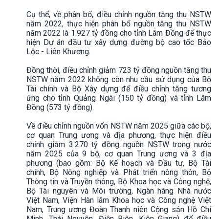
Cụ thể, về phân bổ, điều chỉnh nguồn tăng thu NSTW
năm 2022, thực hiện phân bổ nguồn tăng thu NSTW
năm 2022 là 1.927 tỷ đồng cho tỉnh Lâm Đồng để thực
hiện Dự án đầu tư xây dựng đường bộ cao tốc Bảo
Lộc - Liên Khương.
Đồng thời, điều chỉnh giảm 723 tỷ đồng nguồn tăng thu
NSTW năm 2022 không còn nhu cầu sử dụng của Bộ
Tài chính và Bộ Xây dựng để điều chỉnh tăng tương
ứng cho tỉnh Quảng Ngãi (150 tỷ đồng) và tỉnh Lâm
Đồng (573 tỷ đồng).
Về điều chỉnh nguồn vốn NSTW năm 2025 giữa các bộ,
cơ quan Trung ương và địa phương, thực hiện điều
chỉnh giảm 3.270 tỷ đồng nguồn NSTW trong nước
năm 2025 của 9 bộ, cơ quan Trung ương và 3 địa
phương (bao gồm: Bộ Kế hoạch và Đầu tư, Bộ Tài
chính, Bộ Nông nghiệp và Phát triển nông thôn, Bộ
Thông tin và Truyền thông, Bộ Khoa học và Công nghệ,
Bộ Tài nguyên và Môi trường, Ngân hàng Nhà nước
Việt Nam, Viện Hàn lâm Khoa học và Công nghệ Việt
Nam, Trung ương Đoàn Thanh niên Cộng sản Hồ Chí
Minh, Thái Nguyên, Điện Biên, Kiên Giang) để điều