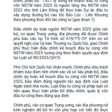
chính, phân bổ 1.927 tỷ đồng kế hoạch đầu tư công
vốn NSTW năm 2025 từ nguồn tăng thu NSTW năm
2022 cho tỉnh Lâm Đồng để thực hiện Dự án đầu tư
xây dựng đường bộ cao tốc Bảo Lộc - Liên Khương
theo phương thức đối tác công tư (giai đoạn 1).
Điều chỉnh dự toán nguồn NSTW năm 2025 giữa các
bộ, cơ quan Trung ương, địa phương đã được Chính
phủ báo cáo tại Tờ trình số 619/TTr-CP trên cơ sở
quyết nghị của Ủy ban Thường vụ Quốc hội, giao Chính
phủ thực hiện điều chỉnh kế hoạch đầu tư công vốn
NSTW năm 2025 tương ứng theo thẩm quyền quy định
tại Luật số 90/2025/QH15.
Phó Chủ tịch Quốc hội nhấn mạnh, Chính phủ chịu trách
nhiệm bảo đảm tính chính xác về số liệu phân bổ, điều
chỉnh dự toán, kế hoạch đầu tư công vốn NSTW năm
2025, bảo đảm đúng nguyên tắc quy định của Luật
Ngân sách nhà nước, Luật Đầu tư công và pháp luật có
liên quan, thực hiện phân bổ điều chỉnh, quản lý vốn
đầu tư công theo đúng quy định.
Chính phủ, các cơ quan Trung ương, các địa phương rút
kinh nghiệm để bố trí vốn phù hợp với tiến độ thực