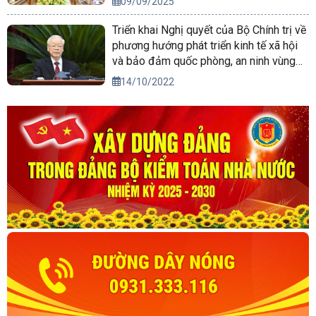
09/09/2025
Triển khai Nghị quyết của Bộ Chính trị về
phương hướng phát triển kinh tế xã hội
và bảo đảm quốc phòng, an ninh vùng
Tây Nguyên đến năm 2030, tầm nhìn
14/10/2022
đến năm 2045