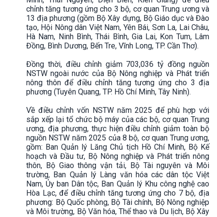
chỉnh tăng tương ứng cho 3 bộ, cơ quan Trung ương và
13 địa phương (gồm Bộ Xây dựng, Bộ Giáo dục và Đào
tạo, Hội Nông dân Việt Nam, Yên Bái, Sơn La, Lai Châu,
Hà Nam, Ninh Bình, Thái Bình, Gia Lai, Kon Tum, Lâm
Đồng, Bình Dương, Bến Tre, Vĩnh Long, TP. Cần Thơ).
Đồng thời, điều chỉnh giảm 703,036 tỷ đồng nguồn
NSTW ngoài nước của Bộ Nông nghiệp và Phát triển
nông thôn để điều chỉnh tăng tương ứng cho 3 địa
phương (Tuyên Quang, TP. Hồ Chí Minh, Tây Ninh).
Về điều chỉnh vốn NSTW năm 2025 để phù hợp với
sắp xếp lại tổ chức bộ máy của các bộ, cơ quan Trung
ương, địa phương, thực hiện điều chỉnh giảm toàn bộ
nguồn NSTW năm 2025 của 8 bộ, cơ quan Trung ương,
gồm: Ban Quản lý Lăng Chủ tịch Hồ Chí Minh, Bộ Kế
hoạch và Đầu tư, Bộ Nông nghiệp và Phát triển nông
thôn, Bộ Giao thông vận tải, Bộ Tài nguyên và Môi
trường, Ban Quản lý Làng văn hóa các dân tộc Việt
Nam, Ủy ban Dân tộc, Ban Quản lý Khu công nghệ cao
Hòa Lạc, để điều chỉnh tăng tương ứng cho 7 bộ, địa
phương: Bộ Quốc phòng, Bộ Tài chính, Bộ Nông nghiệp
và Môi trường, Bộ Văn hóa, Thể thao và Du lịch, Bộ Xây