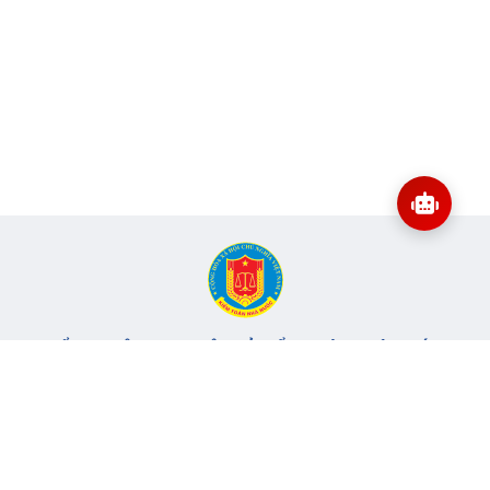
CỔNG THÔNG TIN ĐIỆN TỬ KIỂM TOÁN NHÀ NƯỚC
Cơ quan chủ quản: Kiểm toán nhà nước
Địa chỉ:
116 Nguyễn Chánh, Phường Yên Hòa, TP Hà Nội -
Điện
thoại:
024.6262.8616 -
Email:
banbientap@sav.gov.vn