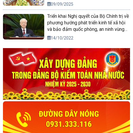
09/09/2025
Triển khai Nghị quyết của Bộ Chính trị về
phương hướng phát triển kinh tế xã hội
và bảo đảm quốc phòng, an ninh vùng
Tây Nguyên đến năm 2030, tầm nhìn
14/10/2022
đến năm 2045