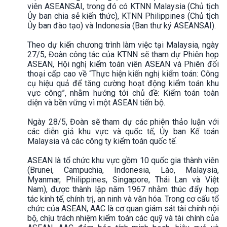
viên ASEANSAI, trong đó có KTNN Malaysia (Chủ tịch
Ủy ban chia sẻ kiến thức), KTNN Philippines (Chủ tịch
Ủy ban đào tạo) và Indonesia (Ban thư ký ASEANSAI).
Theo dự kiến chương trình làm việc tại Malaysia, ngày
27/5, Đoàn công tác của KTNN sẽ tham dự Phiên họp
ASEAN, Hội nghị kiểm toán viên ASEAN và Phiên đối
thoại cấp cao về “Thực hiện kiến nghị kiểm toán: Công
cụ hiệu quả để tăng cường hoạt động kiểm toán khu
vực công”, nhằm hướng tới chủ đề: Kiểm toán toàn
diện và bền vững vì một ASEAN tiến bộ.
Ngày 28/5, Đoàn sẽ tham dự các phiên thảo luận với
các diễn giả khu vực và quốc tế, Ủy ban Kế toán
Malaysia và các công ty kiểm toán quốc tế.
ASEAN là tổ chức khu vực gồm 10 quốc gia thành viên
(Brunei, Campuchia, Indonesia, Lào, Malaysia,
Myanmar, Philippines, Singapore, Thái Lan và Việt
Nam), được thành lập năm 1967 nhằm thúc đẩy hợp
tác kinh tế, chính trị, an ninh và văn hóa. Trong cơ cấu tổ
chức của ASEAN, AAC là cơ quan giám sát tài chính nội
bộ, chịu trách nhiệm kiểm toán các quỹ và tài chính của