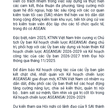
viên có trách nhiệm trong việc xây dựng và thực hiện
các cam kết, thỏa thuận đa phương; tăng cường mối
quan hệ đối ngoại, hợp tác sâu rộng với các cơ quan
kiểm toán tối cao (SAI) nhằm thể hiện vai trò dẫn dắt
trong cộng đồng kiểm toán khu vực, tiến tới ứng cử vai
trò kiểm toán viên độc lập cho các tổ chức quốc tế,
trong đó có ASEAN.
Đặc biệt, năm 2025, KTNN Việt Nam trên cương vị Chủ
tịch Ủy ban Kế hoạch chiến lược ASEANSAI đang chủ
trì, phối hợp với các Ủy ban xây dựng và hoàn thiện Kế
hoạch chiến lược ASEANSAI 2026-2029 và Kế hoạch
công tác của các Ủy ban 2026-2027 trình Đại hội
thông qua tháng 11/2025.
Để đảm bảo Kế hoạch công tác của các Ủy ban gắn
kết chặt chẽ, nhất quán với Kế hoạch chiến lược
ASEANSAI giai đoạn mới, KTNN Việt Nam có nhiệm vụ
dẫn dắt, điều phối các Ủy ban thiết kế các hoạt động
tăng cường năng lực, chia sẻ kiến thức, quản trị nội
bộ… bám sát sứ mệnh, tầm nhìn và giá trị cốt lõi trong
Kế hoạch chiến lược ASEANSAI 2026-2029.
Dự kiến tham gia Hội nghị có lãnh đạo của 9 SAI thành