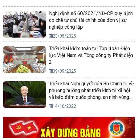
Nghị định số 60/2021/NĐ-CP quy định
cơ chế tự chủ tài chính của đơn vị sự
nghiệp công lập
23/05/2025
Triển khai kiểm toán tại Tập đoàn Điện
lực Việt Nam và Tổng công ty Phát điện
2
09/09/2025
Triển khai Nghị quyết của Bộ Chính trị về
phương hướng phát triển kinh tế xã hội
và bảo đảm quốc phòng, an ninh vùng
Tây Nguyên đến năm 2030, tầm nhìn
14/10/2022
đến năm 2045