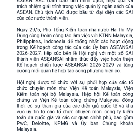
ASEAN. AAC đảm bảo tính minh bạch, hiệu quả và
trách nhiệm giải trình trong việc quản lý ngân sách của
ASEAN. Chủ tịch AAC được bầu từ đại diện các SAI
của các nước thành viên.
Ngày 29/5, Phó Tổng Kiểm toán nhà nước Hà Thị Mỹ
Dũng cùng Đoàn công tác làm việc với KTNN Malaysia,
Philippines, Indonesia để thống nhất các hoạt động
trong Kế hoạch công tác của các Ủy ban ASEANSAI
2026-2027; tiếp xúc bên lề Hội nghị với một số SAI
thành viên ASEANSAI nhằm thúc đẩy việc hoàn thiện
Kế hoạch chiến lược ASEANSAI 2026-2029 và tăng
cường mối quan hệ hợp tác song phương hiện có.
Hội nghị được tổ chức với sự phối hợp của các tổ
chức chuyên môn như Viện Kế toán Malaysia, Viện
Kiểm toán nội bộ Malaysia, Hiệp hội Kế toán công
chứng và Viện Kế toán công chứng Malaysia; đồng
thời, có sự tham gia của các diễn giả quốc tế và khu
vực uy tín từ các tổ chức chuyên môn, công ty kiểm
toán đa quốc gia và các cơ quan chính phủ, bao gồm
PwC, Deloitte, KPMG và Ủy ban Chứng khoán
Malaysia.