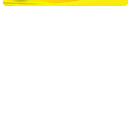
CỔNG THÔNG TIN ĐIỆN TỬ KIỂM TOÁN NHÀ NƯỚC
Cơ quan chủ quản: Kiểm toán nhà nước
Địa chỉ:
116 Nguyễn Chánh, Phường Yên Hòa, TP Hà Nội -
Điện
thoại:
024.6262.8616 -
Email:
banbientap@sav.gov.vn
Giấy phép số: 301/GP-BC, cấp ngày 06/07/2004
Chịu trách nhiệm chính: Bà Hà Thị Mỹ Dung - Phó Tổng Kiểm
toán nhà nước, Trưởng Ban biên tập.
Đang online:
48
Tổng lượt truy cập:
11.151.295