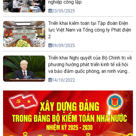
nghiệp công lập
23/05/2025
Triển khai kiểm toán tại Tập đoàn Điện
lực Việt Nam và Tổng công ty Phát điện
2
09/09/2025
Triển khai Nghị quyết của Bộ Chính trị về
phương hướng phát triển kinh tế xã hội
và bảo đảm quốc phòng, an ninh vùng
Tây Nguyên đến năm 2030, tầm nhìn
14/10/2022
đến năm 2045