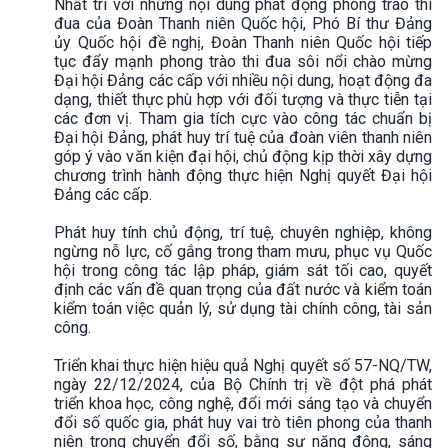
Nhất trí với những nội dung phát động phong trào thi
đua của Đoàn Thanh niên Quốc hội, Phó Bí thư Đảng
ủy Quốc hội đề nghị, Đoàn Thanh niên Quốc hội tiếp
tục đẩy mạnh phong trào thi đua sôi nổi chào mừng
Đại hội Đảng các cấp với nhiều nội dung, hoạt động đa
dạng, thiết thực phù hợp với đối tượng và thực tiễn tại
các đơn vị. Tham gia tích cực vào công tác chuẩn bị
Đại hội Đảng, phát huy trí tuệ của đoàn viên thanh niên
góp ý vào văn kiện đại hội, chủ động kịp thời xây dựng
chương trình hành động thực hiện Nghị quyết Đại hội
Đảng các cấp.
Phát huy tính chủ động, trí tuệ, chuyên nghiệp, không
ngừng nỗ lực, cố gắng trong tham mưu, phục vụ Quốc
hội trong công tác lập pháp, giám sát tối cao, quyết
định các vấn đề quan trọng của đất nước và kiểm toán
kiểm toán việc quản lý, sử dụng tài chính công, tài sản
công.
Triển khai thực hiện hiệu quả Nghị quyết số 57-NQ/TW,
ngày 22/12/2024, của Bộ Chính trị về đột phá phát
triển khoa học, công nghệ, đổi mới sáng tạo và chuyển
đổi số quốc gia, phát huy vai trò tiên phong của thanh
niên trong chuyển đổi số, bằng sự năng động, sáng