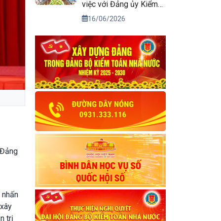
việc với Đảng ủy Kiểm
toán nhà nước
16/06/2026
g Đảng
m nhấn
 xây
 trị