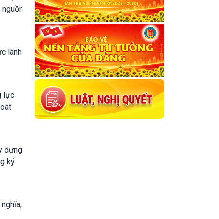
n nguồn
ức lãnh
g lực
soát
ây dựng
ng kỷ
 nghĩa,