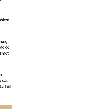
 nhiệm
Trung
các cơ
ng một
ân
ng cấp
sau sắp