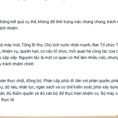
ằng kết quả cụ thể; không để tình trạng việc chung chung, trách
rách nhiệm.
bộ máy mới, Tổng Bí thư, Chủ tịch nước nhấn mạnh, Ban Tổ chức 
, nhiệm vụ, quyền hạn, cơ cấu tổ chức, mối quan hệ công tác của 
sau sắp xếp. Nguyên tắc là một cơ quan có thể làm nhiều việc, như
u trách nhiệm chính.
ện thực chất, đồng bộ. Phân cấp phải đi liền với phân quyền; ph
cụ, dữ liệu, nhân lực, ngân sách và cơ chế kiểm soát; phải xây dự
iện, đủ thẩm quyền và đủ cán bộ để thực hiện nhiệm vụ. Bộ máy 
thực tế.