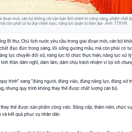
iai đoạn mới, cán bộ không chỉ cần bản lĩnh chính trị vững vàng, phẩm chất 
à còn phải có tư duy chiến lược, năng lực quản trị hiện đại - Ảnh: TTXVN
ng Bí thư, Chủ tịch nước yêu cầu trong giai đoạn mới, cán bộ khô
m chất đạo đức trong sáng, lối sống gương mẫu, mà còn phải có tư
 năng lực chuyển đổi số, năng lực tổ chức thực hiện, năng lực xử l
 tinh thần dám nghĩ, dám làm, dám chịu trách nhiệm vì lợi ích chun
quy trình” sang “đúng người, đúng việc, đúng năng lực, đúng sở t
ng, nhưng quy trình không thay thế được chất lượng cán bộ.
g thay thế được sản phẩm công việc. Bằng cấp, thâm niên, chức v
ín và kết quả phục vụ nhân dân.