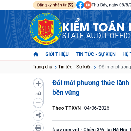
Thứ Bảy, ngày 08/8
Đăng ký nhận tin
KIỂM TOÁN
STATE AUDIT OFFI
GIỚI THIỆU
TIN TỨC - SỰ KIỆN
HỆ 
Trang chủ
Tin tức - Sự kiện
Đổi mới phương 
Đổi mới phương thức lãnh 
bền vững
a
a
Theo TTXVN
04/06/2026
(sav.gov.vn) - Chiều 3/6, tại Hà Nội,