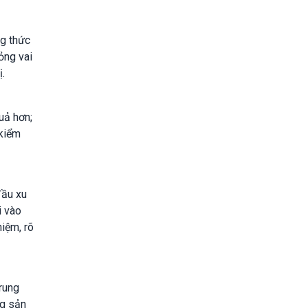
ng thức
ỏng vai
ị.
uả hơn;
 kiểm
đầu xu
i vào
hiệm, rõ
trung
ng sản