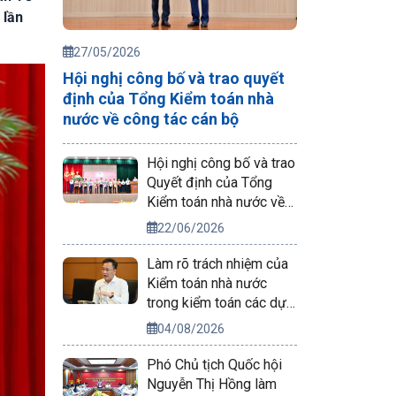
 lần
27/05/2026
Hội nghị công bố và trao quyết
định của Tổng Kiểm toán nhà
nước về công tác cán bộ
Hội nghị công bố và trao
Quyết định của Tổng
Kiểm toán nhà nước về
công tác cán bộ
22/06/2026
Làm rõ trách nhiệm của
Kiểm toán nhà nước
trong kiểm toán các dự
án phục vụ APEC 2027
04/08/2026
Phó Chủ tịch Quốc hội
Nguyễn Thị Hồng làm