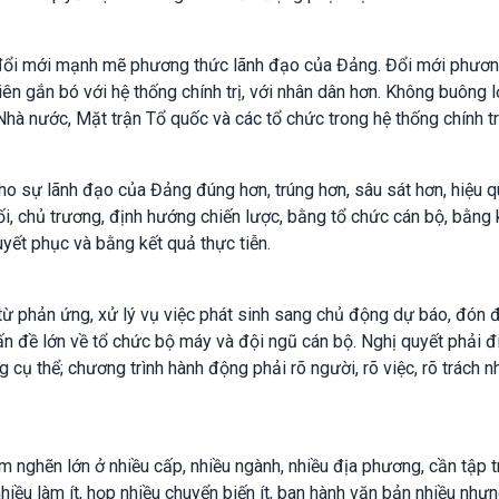
i đổi mới mạnh mẽ phương thức lãnh đạo của Đảng. Đổi mới phươ
n gắn bó với hệ thống chính trị, với nhân dân hơn. Không buông l
Nhà nước, Mặt trận Tổ quốc và các tổ chức trong hệ thống chính tr
o sự lãnh đạo của Đảng đúng hơn, trúng hơn, sâu sát hơn, hiệu q
 chủ trương, định hướng chiến lược, bằng tổ chức cán bộ, bằng
uyết phục và bằng kết quả thực tiễn.
 phản ứng, xử lý vụ việc phát sinh sang chủ động dự báo, đón 
n đề lớn về tổ chức bộ máy và đội ngũ cán bộ. Nghị quyết phải đ
cụ thể; chương trình hành động phải rõ người, rõ việc, rõ trách n
m nghẽn lớn ở nhiều cấp, nhiều ngành, nhiều địa phương, cần tập 
nhiều làm ít, họp nhiều chuyển biến ít, ban hành văn bản nhiều như