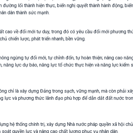
ến đường lối thành hiện thực, biến nghị quyết thành hành động, biế
 nhân dân thành sức mạnh.
rất cao về đổi mới tư duy, trong đó có yêu cầu đổi mới phương th
ủ chiến lược, phát triển nhanh, bền vững.
ông ngừng tự đổi mới, tự chỉnh đốn, tự hoàn thiện; nâng cao năn
n, năng lực dự báo, năng lực tổ chức thực hiện và năng lực kiểm 
ông chỉ là xây dựng Đảng trong sạch, vững mạnh, mà còn phải x
 năng lực và phương thức lãnh đạo phù hợp để dẫn dắt đất nước tro
ựng hệ thống chính trị, xây dựng Nhà nước pháp quyền xã hội chủ
m soát quyền lực và nâng cao chất lượng phục vụ nhân dân.