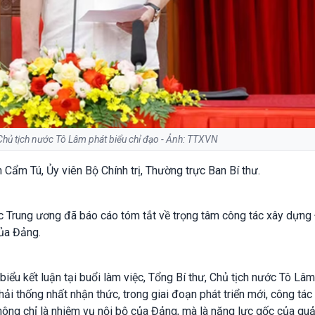
Chủ tịch nước Tô Lâm phát biểu chỉ đạo - Ảnh: TTXVN
 Cẩm Tú, Ủy viên Bộ Chính trị, Thường trực Ban Bí thư.
ức Trung ương đã báo cáo tóm tắt về trọng tâm công tác xây dựn
của Đảng.
 biểu kết luận tại buổi làm việc, Tổng Bí thư, Chủ tịch nước Tô Lâ
ải thống nhất nhận thức, trong giai đoạn phát triển mới, công tác
ông chỉ là nhiệm vụ nội bộ của Đảng, mà là năng lực gốc của quản