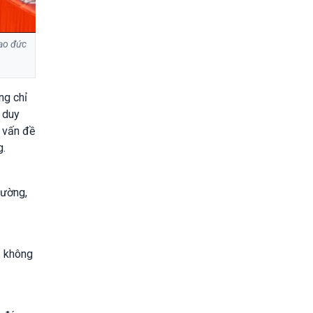
đạo đức
ng chỉ
 duy
ý vấn đề
g.
rường,
ụ không