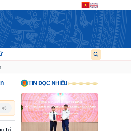
Ử
g
ển
TIN ĐỌC NHIỀU
Ban Tổ