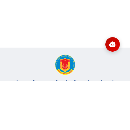
CỔNG THÔNG TIN ĐIỆN TỬ KIỂM TOÁN NHÀ NƯỚC
Cơ quan chủ quản: Kiểm toán nhà nước
Địa chỉ:
116 Nguyễn Chánh, Phường Yên Hòa, TP Hà Nội -
Điện
thoại:
024.6262.8616 -
Email:
banbientap@sav.gov.vn
Giấy phép số: 301/GP-BC, cấp ngày 06/07/2004
Chịu trách nhiệm chính: Bà Hà Thị Mỹ Dung - Phó Tổng Kiểm