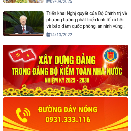
09/09/2025
Triển khai Nghị quyết của Bộ Chính trị về
phương hướng phát triển kinh tế xã hội
và bảo đảm quốc phòng, an ninh vùng
Tây Nguyên đến năm 2030, tầm nhìn
14/10/2022
đến năm 2045