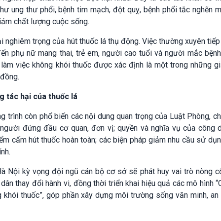
như ung thư phổi, bệnh tim mạch, đột quỵ, bệnh phổi tắc nghẽn m
iảm chất lượng cuộc sống.
 nghiêm trọng của hút thuốc lá thụ động. Việc thường xuyên tiếp
ến phụ nữ mang thai, trẻ em, người cao tuổi và người mắc bệnh
 làm việc không khói thuốc được xác định là một trong những gi
 đồng.
 tác hại của thuốc lá
 trình còn phổ biến các nội dung quan trọng của Luật Phòng, c
a người đứng đầu cơ quan, đơn vị; quyền và nghĩa vụ của công d
iểm cấm hút thuốc hoàn toàn; các biện pháp giảm nhu cầu sử dụ
ính.
 Nội kỳ vọng đội ngũ cán bộ cơ sở sẽ phát huy vai trò nòng cố
dân thay đổi hành vi, đồng thời triển khai hiệu quả các mô hình 
g khói thuốc”, góp phần xây dựng môi trường sống văn minh, an