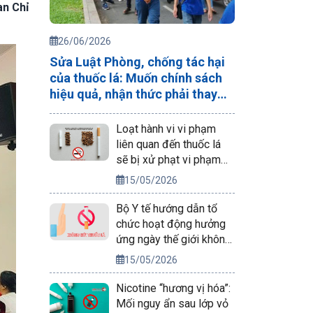
an Chỉ
26/06/2026
Sửa Luật Phòng, chống tác hại
của thuốc lá: Muốn chính sách
hiệu quả, nhận thức phải thay
đổi trước
Loạt hành vi vi phạm
liên quan đến thuốc lá
sẽ bị xử phạt vi phạm
hành chính
15/05/2026
Bộ Y tế hướng dẫn tổ
chức hoạt động hưởng
ứng ngày thế giới không
thuốc lá 31/5/2026
15/05/2026
Nicotine “hương vị hóa”:
Mối nguy ẩn sau lớp vỏ