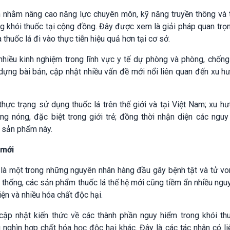
 nhằm nâng cao năng lực chuyên môn, kỹ năng truyền thông và 
g khói thuốc tại cộng đồng. Đây được xem là giải pháp quan trọ
thuốc lá đi vào thực tiễn hiệu quả hơn tại cơ sở.
hiều kinh nghiệm trong lĩnh vực y tế dự phòng và phòng, chống
dựng bài bản, cập nhật nhiều vấn đề mới nổi liên quan đến xu 
hực trạng sử dụng thuốc lá trên thế giới và tại Việt Nam; xu h
ung nóng, đặc biệt trong giới trẻ; đồng thời nhận diện các ngu
 sản phẩm này.
 mới
n là một trong những nguyên nhân hàng đầu gây bệnh tật và tử 
ền thống, các sản phẩm thuốc lá thế hệ mới cũng tiềm ẩn nhiều ngu
ện và nhiều hóa chất độc hại.
cập nhật kiến thức về các thành phần nguy hiểm trong khói th
g nghìn hợp chất hóa học độc hại khác. Đây là các tác nhân có l