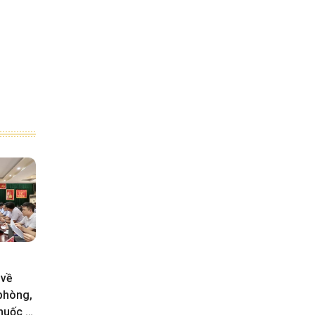
 về
 phòng,
huốc lá