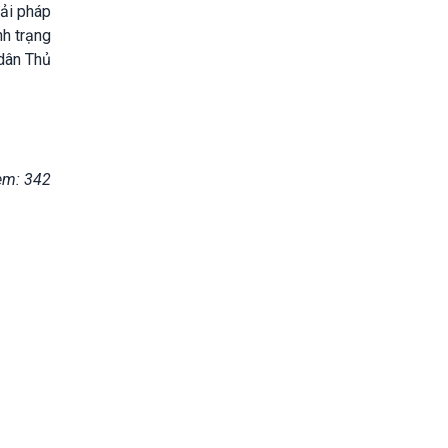
iải pháp
nh trạng
 dân Thủ
em: 342