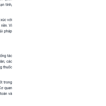
ạn tính,
 xúc với
 nền. Vì
ải pháp
hống tác
ân; các
ng thuốc
t trong
“Cơ quan
 toàn và