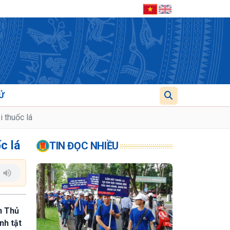
Ử
 thuốc lá
c lá
TIN ĐỌC NHIỀU
n Thủ
nh tật