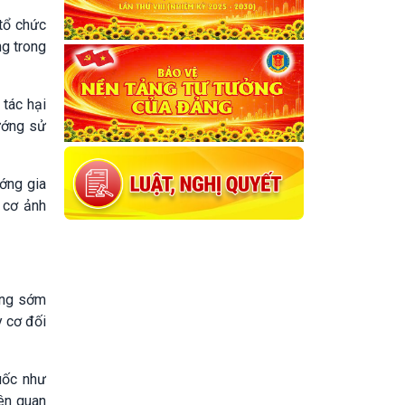
tổ chức
ng trong
 tác hại
hướng sử
ướng gia
y cơ ảnh
vong sớm
y cơ đối
uốc như
iên quan