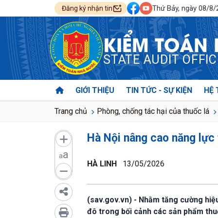
Thứ Bảy, ngày 08/8
Đăng ký nhận tin
KIỂM TOÁN
STATE AUDIT OFFI
GIỚI THIỆU
TIN TỨC - SỰ KIỆN
HỆ 
Trang chủ
Phòng, chống tác hại của thuốc lá
Hà Nội nâng cao năng lực 
a
a
HÀ LINH
13/05/2026
(sav.gov.vn) - Nhằm tăng cường hiệu
đô trong bối cảnh các sản phẩm thuố