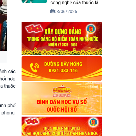
công nghệ của thuốc lá
điện tử
03/06/2026
cảnh các
hối hợp
ủa thuốc
hành phố
a phòng,