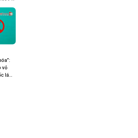
hóa”:
p vỏ
c lá