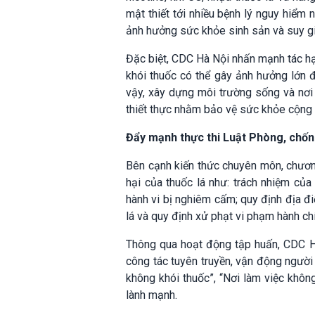
mật thiết tới nhiều bệnh lý nguy hiểm 
ảnh hưởng sức khỏe sinh sản và suy g
Đặc biệt, CDC Hà Nội nhấn mạnh tác hại
khói thuốc có thể gây ảnh hưởng lớn đ
vậy, xây dựng môi trường sống và nơi
thiết thực nhằm bảo vệ sức khỏe cộng
Đẩy mạnh thực thi Luật Phòng, chống
Bên cạnh kiến thức chuyên môn, chương
hại của thuốc lá như: trách nhiệm củ
hành vi bị nghiêm cấm; quy định địa đ
lá và quy định xử phạt vi phạm hành ch
Thông qua hoạt động tập huấn, CDC Hà
công tác tuyên truyền, vận động người 
không khói thuốc”, “Nơi làm việc khôn
lành mạnh.