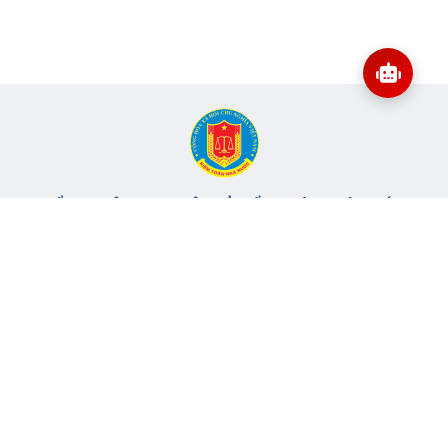
CỔNG THÔNG TIN ĐIỆN TỬ KIỂM TOÁN NHÀ NƯỚC
Cơ quan chủ quản: Kiểm toán nhà nước
Địa chỉ:
116 Nguyễn Chánh, Phường Yên Hòa, TP Hà Nội -
Điện
thoại:
024.6262.8616 -
Email:
banbientap@sav.gov.vn
Giấy phép số: 301/GP-BC, cấp ngày 06/07/2004
Chịu trách nhiệm chính: Bà Hà Thị Mỹ Dung - Phó Tổng Kiểm
toán nhà nước, Trưởng Ban biên tập.
Đang online:
60