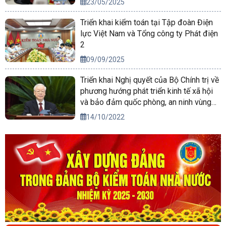
23/05/2025
Triển khai kiểm toán tại Tập đoàn Điện
lực Việt Nam và Tổng công ty Phát điện
2
09/09/2025
Triển khai Nghị quyết của Bộ Chính trị về
phương hướng phát triển kinh tế xã hội
và bảo đảm quốc phòng, an ninh vùng
Tây Nguyên đến năm 2030, tầm nhìn
14/10/2022
đến năm 2045