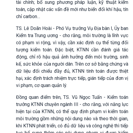
tài chính; bổ sung phương pháp luận, kỹ thuật kiểm
toán, cập nhật các vấn đề mới như biến đổi khí hậu, tín
chỉ carbon…
TS. Lê Doãn Hoài - Phó Vụ trưởng Vụ Địa bàn I, Ủy ban
Kiểm tra Trung ương - cho rằng, môi trường là lĩnh vực
có phạm vi rộng, vì vậy, cần xác định cụ thể từng đối
tượng kiểm toán. Đặc biệt, KTNN cần đánh giá tác
động, chỉ rõ hậu quả ảnh hưởng đến môi trường, sinh
kế, sức khỏe của người dân. Trên cơ sở bằng chứng và
dữ liệu đối chiếu đầy đủ, KTNN tính toán được thiệt
hại, xác định trách nhiệm trực tiếp, gián tiếp của đơn vị
vi phạm, cơ quan quản lý.
Đồng quan điểm trên, TS. Vũ Ngọc Tuấn - Kiểm toán
trưởng KTNN chuyên ngành III - cho rằng, với năng lực
hiện tại của KTNN, có thể quy định phạm vi kiểm toán
môi trường gồm những nội dung nào và theo thời gian,
khi KTNN phát triển, có đủ dữ liệu và công nghệ thì tiếp
tục bổ sung thêm các nội dung, phạm vi được kiểm