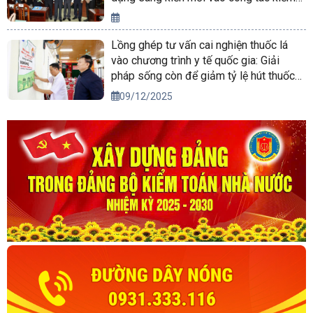
toán
Lồng ghép tư vấn cai nghiện thuốc lá
vào chương trình y tế quốc gia: Giải
pháp sống còn để giảm tỷ lệ hút thuốc
xuống dưới 15% vào năm 2030
09/12/2025