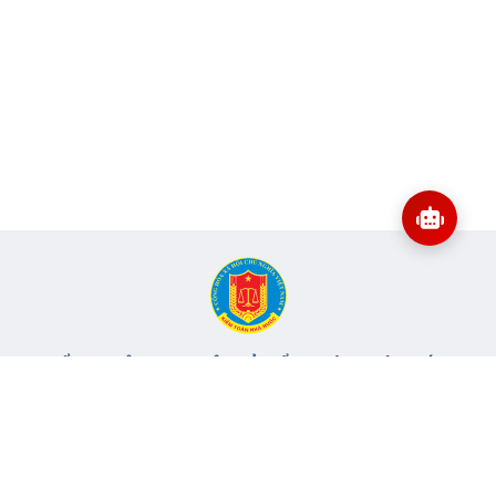
CỔNG THÔNG TIN ĐIỆN TỬ KIỂM TOÁN NHÀ NƯỚC
Cơ quan chủ quản: Kiểm toán nhà nước
Địa chỉ:
116 Nguyễn Chánh, Phường Yên Hòa, TP Hà Nội -
Điện
thoại:
024.6262.8616 -
Email:
banbientap@sav.gov.vn