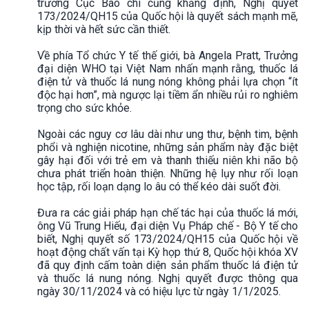
trưởng Cục Báo chí cũng khẳng định, Nghị quyết
173/2024/QH15 của Quốc hội là quyết sách mạnh mẽ,
kịp thời và hết sức cần thiết.
Về phía Tổ chức Y tế thế giới, bà Angela Pratt, Trưởng
đại diện WHO tại Việt Nam nhấn mạnh rằng, thuốc lá
điện tử và thuốc lá nung nóng không phải lựa chọn “ít
độc hại hơn”, mà ngược lại tiềm ẩn nhiều rủi ro nghiêm
trọng cho sức khỏe.
Ngoài các nguy cơ lâu dài như ung thư, bệnh tim, bệnh
phổi và nghiện nicotine, những sản phẩm này đặc biệt
gây hại đối với trẻ em và thanh thiếu niên khi não bộ
chưa phát triển hoàn thiện. Những hệ lụy như rối loạn
học tập, rối loạn dạng lo âu có thể kéo dài suốt đời.
Đưa ra các giải pháp hạn chế tác hại của thuốc lá mới,
ông Vũ Trung Hiếu, đại diện Vụ Pháp chế - Bộ Y tế cho
biết, Nghị quyết số 173/2024/QH15 của Quốc hội về
hoạt động chất vấn tại Kỳ họp thứ 8, Quốc hội khóa XV
đã quy định cấm toàn diện sản phẩm thuốc lá điện tử
và thuốc lá nung nóng. Nghị quyết được thông qua
ngày 30/11/2024 và có hiệu lực từ ngày 1/1/2025.