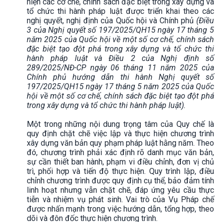
hiện các cơ chế, chính sách đặc biệt trong xây dựng và
tổ chức thi hành pháp luật được triển khai theo các
nghị quyết, nghị định của Quốc hội và Chính phủ
(Điều
3 của Nghị quyết số 197/2025/QH15 ngày 17 tháng 5
năm 2025 của Quốc hội về một số cơ chế, chính sách
đặc biệt tạo đột phá trong xây dựng và tổ chức thi
hành pháp luật và Điều 2 của Nghị định số
289/2025/NĐ-CP ngày 06 tháng 11 năm 2025 của
Chính phủ hướng dẫn thi hành Nghị quyết số
197/2025/QH15 ngày 17 tháng 5 năm 2025 của Quốc
hội về một số cơ chế, chính sách đặc biệt tạo đột phá
trong xây dựng và tổ chức thi hành pháp luật).
Một trong những nội dung trọng tâm của Quy chế là
quy định chặt chẽ việc lập và thực hiện chương trình
xây dựng văn bản quy phạm pháp luật hằng năm. Theo
đó, chương trình phải xác định rõ danh mục văn bản,
sự cần thiết ban hành, phạm vi điều chỉnh, đơn vị chủ
trì, phối hợp và tiến độ thực hiện. Quy trình lập, điều
chỉnh chương trình được quy định cụ thể, bảo đảm tính
linh hoạt nhưng vẫn chặt chẽ, đáp ứng yêu cầu thực
tiễn và nhiệm vụ phát sinh. Vai trò của Vụ Pháp chế
được nhấn mạnh trong việc hướng dẫn, tổng hợp, theo
dõi và đôn đốc thực hiện chương trình.