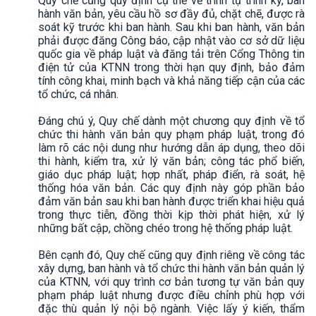
Quy chế cũng quy định cụ thể về trình tự trình ký, ban
hành văn bản, yêu cầu hồ sơ đầy đủ, chặt chẽ, được rà
soát kỹ trước khi ban hành. Sau khi ban hành, văn bản
phải được đăng Công báo, cập nhật vào cơ sở dữ liệu
quốc gia về pháp luật và đăng tải trên Cổng Thông tin
điện tử của KTNN trong thời hạn quy định, bảo đảm
tính công khai, minh bạch và khả năng tiếp cận của các
tổ chức, cá nhân.
Đáng chú ý, Quy chế dành một chương quy định về tổ
chức thi hành văn bản quy phạm pháp luật, trong đó
làm rõ các nội dung như hướng dẫn áp dụng, theo dõi
thi hành, kiểm tra, xử lý văn bản; công tác phổ biến,
giáo dục pháp luật; hợp nhất, pháp điển, rà soát, hệ
thống hóa văn bản. Các quy định này góp phần bảo
đảm văn bản sau khi ban hành được triển khai hiệu quả
trong thực tiễn, đồng thời kịp thời phát hiện, xử lý
những bất cập, chồng chéo trong hệ thống pháp luật.
Bên cạnh đó, Quy chế cũng quy định riêng về công tác
xây dựng, ban hành và tổ chức thi hành văn bản quản lý
của KTNN, với quy trình cơ bản tương tự văn bản quy
phạm pháp luật nhưng được điều chỉnh phù hợp với
đặc thù quản lý nội bộ ngành. Việc lấy ý kiến, thẩm