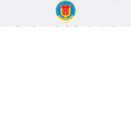
CỔNG THÔNG TIN ĐIỆN TỬ KIỂM TOÁN NHÀ NƯỚC
Cơ quan chủ quản: Kiểm toán nhà nước
Địa chỉ:
116 Nguyễn Chánh, Phường Yên Hòa, TP Hà Nội -
Điện
thoại:
024.6262.8616 -
Email:
banbientap@sav.gov.vn
Giấy phép số: 301/GP-BC, cấp ngày 06/07/2004
Chịu trách nhiệm chính: Bà Hà Thị Mỹ Dung - Phó Tổng Kiểm
toán nhà nước, Trưởng Ban biên tập.
Đang online:
45
Tổng lượt truy cập:
11.149.328
Thông tin liên hệ
Quy định sử dụng
Sơ đồ trang