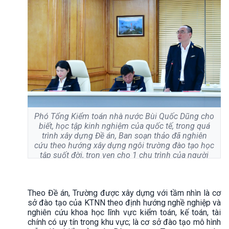
Phó Tổng Kiểm toán nhà nước Bùi Quốc Dũng cho
biết, học tập kinh nghiệm của quốc tế, trong quá
trình xây dựng Đề án, Ban soạn thảo đã nghiên
cứu theo hướng xây dựng ngôi trường đào tạo học
tập suốt đời, trọn vẹn cho 1 chu trình của người
kiểm toán viên, từ sơ cấp, kiểm toán viên, kiểm
toán viên chính, kiểm toán viên cao cấp đến giám
sát chất lượng kiểm toán...
Theo Đề án, Trường được xây dựng với tầm nhìn là cơ
sở đào tạo của KTNN theo định hướng nghề nghiệp và
nghiên cứu khoa học lĩnh vực kiểm toán, kế toán, tài
chính có uy tín trong khu vực; là cơ sở đào tạo mô hình