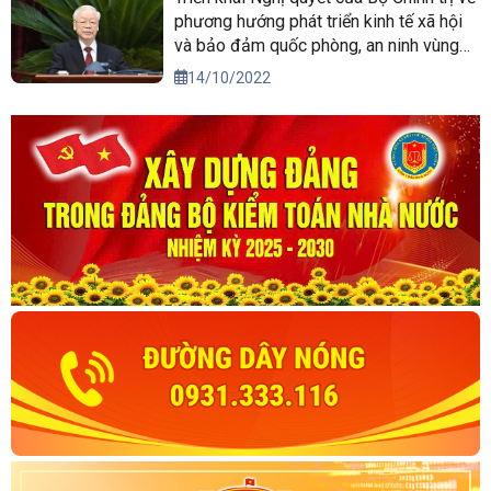
phương hướng phát triển kinh tế xã hội
và bảo đảm quốc phòng, an ninh vùng
Tây Nguyên đến năm 2030, tầm nhìn
14/10/2022
đến năm 2045