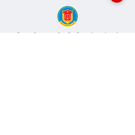
CỔNG THÔNG TIN ĐIỆN TỬ KIỂM TOÁN NHÀ NƯỚC
Cơ quan chủ quản: Kiểm toán nhà nước
Địa chỉ:
116 Nguyễn Chánh, Phường Yên Hòa, TP Hà Nội -
Điện
thoại:
024.6262.8616 -
Email:
banbientap@sav.gov.vn
Giấy phép số: 301/GP-BC, cấp ngày 06/07/2004
Chịu trách nhiệm chính: Bà Hà Thị Mỹ Dung - Phó Tổng Kiểm
toán nhà nước, Trưởng Ban biên tập.
Đang online:
82
Tổng lượt truy cập:
11.146.895
Thông tin liên hệ
Quy định sử dụng
Sơ đồ trang