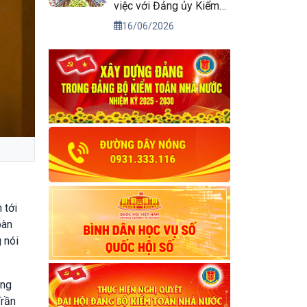
việc với Đảng ủy Kiểm
toán nhà nước
16/06/2026
 tới
oàn
 nói
ung
Trần