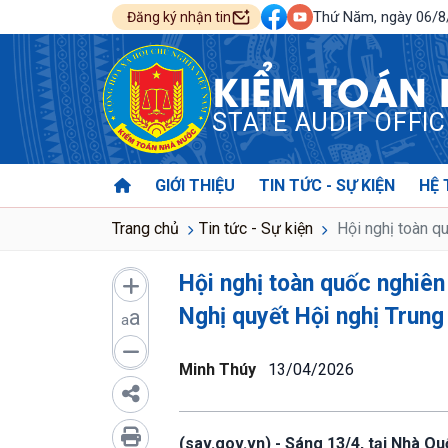
Thứ Năm, ngày 06/
Đăng ký nhận tin
KIỂM TOÁN
STATE AUDIT OFFI
GIỚI THIỆU
TIN TỨC - SỰ KIỆN
HỆ 
Trang chủ
Tin tức - Sự kiện
Hội nghị toàn qu
Hội nghị toàn quốc nghiên 
Nghị quyết Hội nghị Trung
a
a
Minh Thúy
13/04/2026
(sav.gov.vn) - Sáng 13/4, tại Nhà Qu