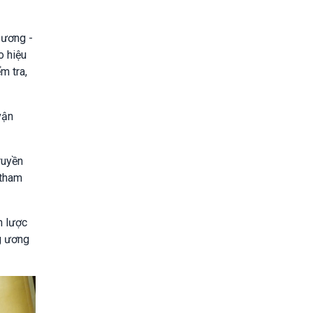
 ương -
o hiệu
m tra,
vận
ruyền
 tham
n lược
g ương