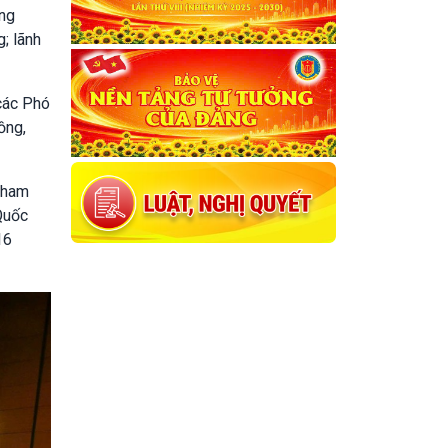
ung
; lãnh
các Phó
ồng,
 tham
Quốc
16