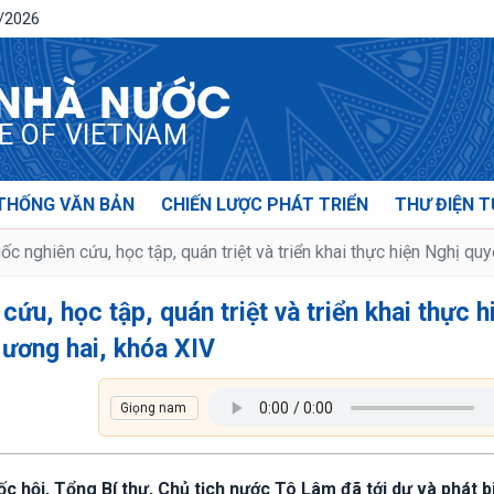
8/2026
 NHÀ NƯỚC
CE OF VIETNAM
THỐNG VĂN BẢN
CHIẾN LƯỢC PHÁT TRIỂN
THƯ ĐIỆN T
ốc nghiên cứu, học tập, quán triệt và triển khai thực hiện Nghị qu
cứu, học tập, quán triệt và triển khai thực h
 ương hai, khóa XIV
ốc hội, Tổng Bí thư, Chủ tịch nước Tô Lâm đã tới dự và phát b