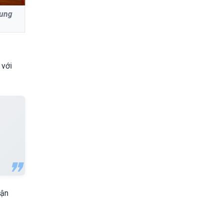
rung
 với
vận