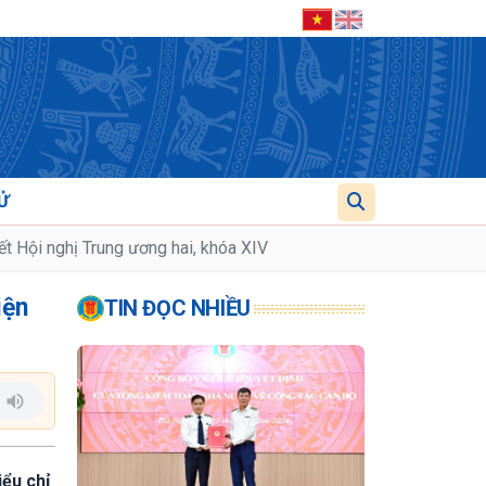
Ử
yết Hội nghị Trung ương hai, khóa XIV
iện
TIN ĐỌC NHIỀU
iểu chỉ