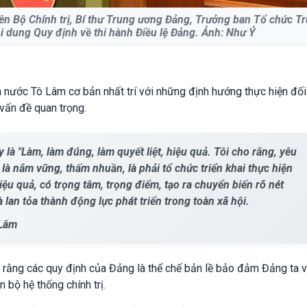
ên Bộ Chính trị, Bí thư Trung ương Đảng, Trưởng ban Tổ chức T
ội dung Quy định về thi hành Điều lệ Đảng. Ảnh: Như Ý
ch nước Tô Lâm cơ bản nhất trí với những định hướng thực hiện đối
vấn đề quan trọng.
là "Làm, làm đúng, làm quyết liệt, hiệu quả. Tôi cho rằng, yêu
 là nắm vững, thấm nhuần, là phải tổ chức triển khai thực hiện
iệu quả, có trọng tâm, trọng điểm, tạo ra chuyển biến rõ nét
à lan tỏa thành động lực phát triển trong toàn xã hội.
 Lâm
 rằng các quy định của Đảng là thể chế bản lề bảo đảm Đảng ta 
 bộ hệ thống chính trị.