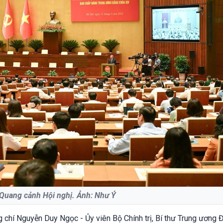
Quang cảnh Hội nghị. Ảnh: Như Ý
g chí Nguyễn Duy Ngọc - Ủy viên Bộ Chính trị, Bí thư Trung ương 