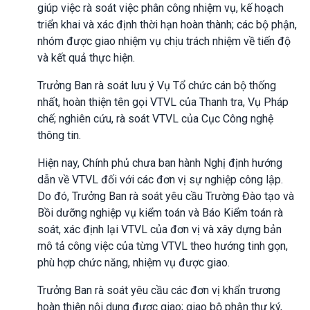
giúp việc rà soát việc phân công nhiệm vụ, kế hoạch
triển khai và xác định thời hạn hoàn thành; các bộ phận,
nhóm được giao nhiệm vụ chịu trách nhiệm về tiến độ
và kết quả thực hiện.
Trưởng Ban rà soát lưu ý Vụ Tổ chức cán bộ thống
nhất, hoàn thiện tên gọi VTVL của Thanh tra, Vụ Pháp
chế; nghiên cứu, rà soát VTVL của Cục Công nghệ
thông tin.
Hiện nay, Chính phủ chưa ban hành Nghị định hướng
dẫn về VTVL đối với các đơn vị sự nghiệp công lập.
Do đó, Trưởng Ban rà soát yêu cầu Trường Đào tạo và
Bồi dưỡng nghiệp vụ kiểm toán và Báo Kiểm toán rà
soát, xác định lại VTVL của đơn vị và xây dựng bản
mô tả công việc của từng VTVL theo hướng tinh gọn,
phù hợp chức năng, nhiệm vụ được giao.
Trưởng Ban rà soát yêu cầu các đơn vị khẩn trương
hoàn thiện nội dung được giao; giao bộ phận thư ký,