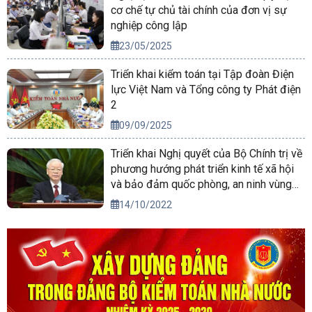
cơ chế tự chủ tài chính của đơn vị sự
nghiệp công lập
23/05/2025
Triển khai kiểm toán tại Tập đoàn Điện
lực Việt Nam và Tổng công ty Phát điện
2
09/09/2025
Triển khai Nghị quyết của Bộ Chính trị về
phương hướng phát triển kinh tế xã hội
và bảo đảm quốc phòng, an ninh vùng
Tây Nguyên đến năm 2030, tầm nhìn
14/10/2022
đến năm 2045