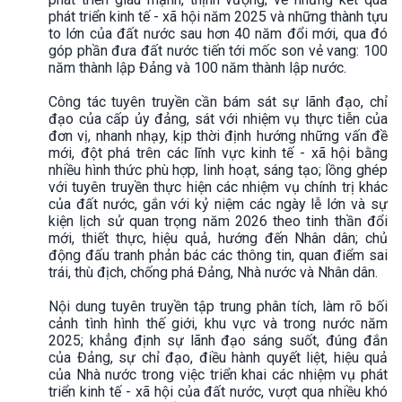
phát triển kinh tế - xã hội năm 2025 và những thành tựu
to lớn của đất nước sau hơn 40 năm đổi mới, qua đó
góp phần đưa đất nước tiến tới mốc son vẻ vang: 100
năm thành lập Đảng và 100 năm thành lập nước.
Công tác tuyên truyền cần bám sát sự lãnh đạo, chỉ
đạo của cấp ủy đảng, sát với nhiệm vụ thực tiễn của
đơn vị, nhanh nhạy, kịp thời định hướng những vấn đề
mới, đột phá trên các lĩnh vực kinh tế - xã hội bằng
nhiều hình thức phù hợp, linh hoạt, sáng tạo; lồng ghép
với tuyên truyền thực hiện các nhiệm vụ chính trị khác
của đất nước, gắn với kỷ niệm các ngày lễ lớn và sự
kiện lịch sử quan trọng năm 2026 theo tinh thần đổi
mới, thiết thực, hiệu quả, hướng đến Nhân dân; chủ
động đấu tranh phản bác các thông tin, quan điểm sai
trái, thù địch, chống phá Đảng, Nhà nước và Nhân dân.
Nội dung tuyên truyền tập trung phân tích, làm rõ bối
cảnh tình hình thế giới, khu vực và trong nước năm
2025; khẳng định sự lãnh đạo sáng suốt, đúng đắn
của Đảng, sự chỉ đạo, điều hành quyết liệt, hiệu quả
của Nhà nước trong việc triển khai các nhiệm vụ phát
triển kinh tế - xã hội của đất nước, vượt qua nhiều khó