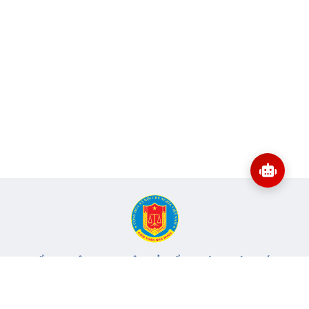
CỔNG THÔNG TIN ĐIỆN TỬ KIỂM TOÁN NHÀ NƯỚC
Cơ quan chủ quản: Kiểm toán nhà nước
Địa chỉ:
116 Nguyễn Chánh, Phường Yên Hòa, TP Hà Nội -
Điện