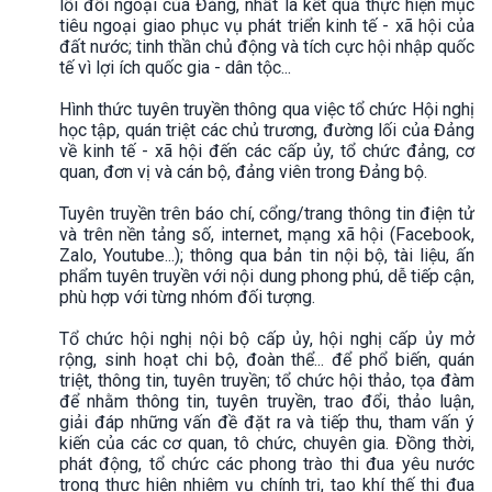
lối đối ngoại của Đảng, nhất là kết quả thực hiện mục
tiêu ngoại giao phục vụ phát triển kinh tế - xã hội của
đất nước; tinh thần chủ động và tích cực hội nhập quốc
tế vì lợi ích quốc gia - dân tộc...
Hình thức tuyên truyền thông qua việc tổ chức Hội nghị
học tập, quán triệt các chủ trương, đường lối của Đảng
về kinh tế - xã hội đến các cấp ủy, tổ chức đảng, cơ
quan, đơn vị và cán bộ, đảng viên trong Đảng bộ.
Tuyên truyền trên báo chí, cổng/trang thông tin điện tử
và trên nền tảng số, internet, mạng xã hội (Facebook,
Zalo, Youtube...); thông qua bản tin nội bộ, tài liệu, ấn
phẩm tuyên truyền với nội dung phong phú, dễ tiếp cận,
phù hợp với từng nhóm đối tượng.
Tổ chức hội nghị nội bộ cấp ủy, hội nghị cấp ủy mở
rộng, sinh hoạt chi bộ, đoàn thể... để phổ biến, quán
triệt, thông tin, tuyên truyền; tổ chức hội thảo, tọa đàm
để nhằm thông tin, tuyên truyền, trao đổi, thảo luận,
giải đáp những vấn đề đặt ra và tiếp thu, tham vấn ý
kiến của các cơ quan, tô chức, chuyên gia. Đồng thời,
phát động, tổ chức các phong trào thi đua yêu nước
trong thực hiện nhiệm vụ chính trị, tạo khí thế thi đua