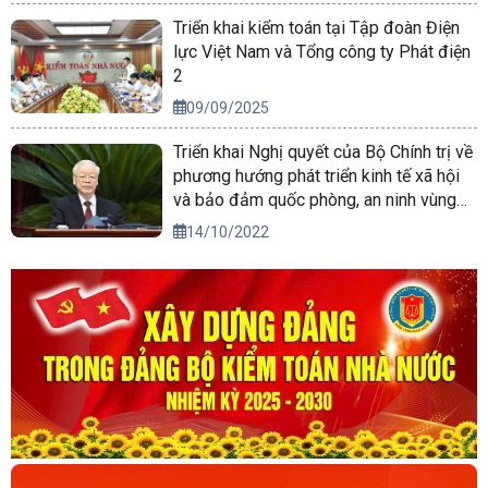
Triển khai kiểm toán tại Tập đoàn Điện
lực Việt Nam và Tổng công ty Phát điện
2
09/09/2025
Triển khai Nghị quyết của Bộ Chính trị về
phương hướng phát triển kinh tế xã hội
và bảo đảm quốc phòng, an ninh vùng
Tây Nguyên đến năm 2030, tầm nhìn
14/10/2022
đến năm 2045