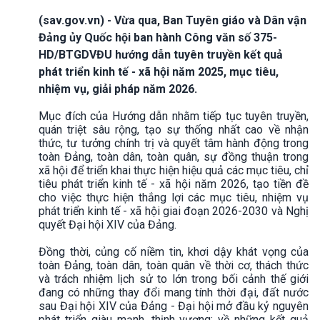
(sav.gov.vn) - Vừa qua, Ban Tuyên giáo và Dân vận
Đảng ủy Quốc hội ban hành Công văn số 375-
HD/BTGDVĐU hướng dẫn tuyên truyền kết quả
phát triển kinh tế - xã hội năm 2025, mục tiêu,
nhiệm vụ, giải pháp năm 2026.
Mục đích của Hướng dẫn nhằm tiếp tục tuyên truyền,
quán triệt sâu rộng, tạo sự thống nhất cao về nhận
thức, tư tưởng chính trị và quyết tâm hành động trong
toàn Đảng, toàn dân, toàn quân, sự đồng thuận trong
xã hội để triển khai thực hiện hiệu quả các mục tiêu, chỉ
tiêu phát triển kinh tế - xã hội năm 2026, tạo tiền đề
cho việc thực hiện thắng lợi các mục tiêu, nhiệm vụ
phát triển kinh tế - xã hội giai đoạn 2026-2030 và Nghị
quyết Đại hội XIV của Đảng.
Đồng thời, củng cố niềm tin, khơi dậy khát vọng của
toàn Đảng, toàn dân, toàn quân về thời cơ, thách thức
và trách nhiệm lịch sử to lớn trong bối cảnh thế giới
đang có những thay đổi mang tính thời đại, đất nước
sau Đại hội XIV của Đảng - Đại hội mở đầu kỷ nguyên
phát triển giàu mạnh, thịnh vượng; về những kết quả