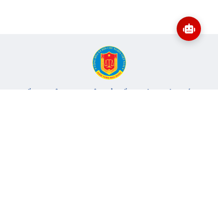
CỔNG THÔNG TIN ĐIỆN TỬ KIỂM TOÁN NHÀ NƯỚC
Cơ quan chủ quản: Kiểm toán nhà nước
Địa chỉ:
116 Nguyễn Chánh, Phường Yên Hòa, TP Hà Nội -
Điện
thoại:
024.6262.8616 -
Email:
banbientap@sav.gov.vn
Giấy phép số: 301/GP-BC, cấp ngày 06/07/2004
Chịu trách nhiệm chính: Bà Hà Thị Mỹ Dung - Phó Tổng Kiểm
toán nhà nước, Trưởng Ban biên tập.
Đang online:
54