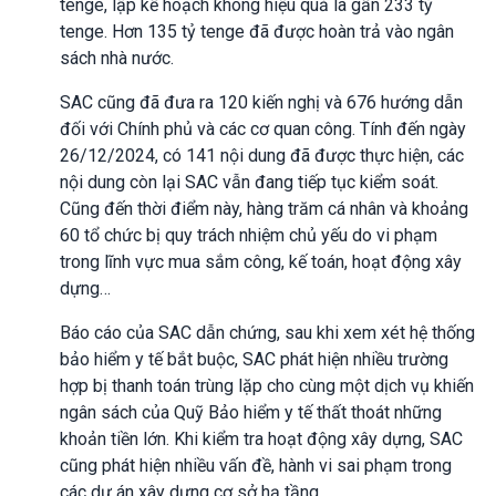
tenge, lập kế hoạch không hiệu quả là gần 233 tỷ
tenge. Hơn 135 tỷ tenge đã được hoàn trả vào ngân
sách nhà nước.
SAC cũng đã đưa ra 120 kiến nghị và 676 hướng dẫn
đối với Chính phủ và các cơ quan công. Tính đến ngày
26/12/2024, có 141 nội dung đã được thực hiện, các
nội dung còn lại SAC vẫn đang tiếp tục kiểm soát.
Cũng đến thời điểm này, hàng trăm cá nhân và khoảng
60 tổ chức bị quy trách nhiệm chủ yếu do vi phạm
trong lĩnh vực mua sắm công, kế toán, hoạt động xây
dựng…
Báo cáo của SAC dẫn chứng, sau khi xem xét hệ thống
bảo hiểm y tế bắt buộc, SAC phát hiện nhiều trường
hợp bị thanh toán trùng lặp cho cùng một dịch vụ khiến
ngân sách của Quỹ Bảo hiểm y tế thất thoát những
khoản tiền lớn. Khi kiểm tra hoạt động xây dựng, SAC
cũng phát hiện nhiều vấn đề, hành vi sai phạm trong
các dự án xây dựng cơ sở hạ tầng.