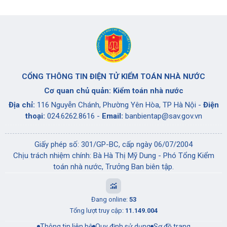
CỔNG THÔNG TIN ĐIỆN TỬ KIỂM TOÁN NHÀ NƯỚC
Cơ quan chủ quản: Kiểm toán nhà nước
Địa chỉ:
116 Nguyễn Chánh, Phường Yên Hòa, TP Hà Nội -
Điện
thoại:
024.6262.8616 -
Email:
banbientap@sav.gov.vn
Giấy phép số: 301/GP-BC, cấp ngày 06/07/2004
Chịu trách nhiệm chính: Bà Hà Thị Mỹ Dung - Phó Tổng Kiểm
toán nhà nước, Trưởng Ban biên tập.
Đang online:
53
Tổng lượt truy cập:
11.149.004
Thông tin liên hệ
Quy định sử dụng
Sơ đồ trang