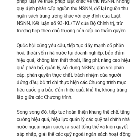
pháp luật về thuế, pháp luật khác về thu NSNN. Không
quy định phân cấp nguồn thu NSNN, để lại nguồn thu
ngân sách trung ương khác với quy định của Luật
NSNN, Kết luận số 93-KL/TW của Bộ Chính trị, trừ
trường hợp theo chủ trương của cấp có thẩm quyền.
Quốc hội cũng yêu cầu, tiếp tục đẩy mạnh cổ phần
hoá, thoái vốn nhà nước tại doanh nghiệp, bảo đảm
hiệu quả, không làm thất thoát, lãng phí; nâng cao hiệu
quả phân bổ, quản lý, sử dụng NSNN, gắn với phân
cấp, phân quyền thực chất, trách nhiệm của người
đứng đầu; bố trí chi thực hiện các Chương trình mục
tiêu quốc gia bảo đảm hiệu quả, khả thi, không trùng
lặp giữa các Chương trình.
Song song đó, tiếp tục hoàn thiện khung thể chế, tăng
cường hiệu quả, hiệu lực quản lý các quỹ tài chính nhà
nước ngoài ngân sách; rà soát tổng thể và kiên quyết
sáp nhập, giải thể các quỹ ngoài ngân sách hoạt động