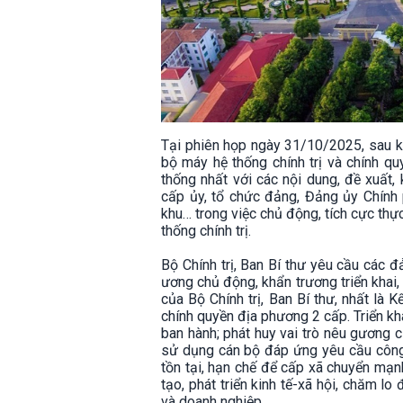
Tại phiên họp ngày 31/10/2025, sau k
bộ máy hệ thống chính trị và chính qu
thống nhất với các nội dung, đề xuất,
cấp ủy, tổ chức đảng, Đảng ủy Chính 
khu… trong việc chủ động, tích cực th
thống chính trị.
Bộ Chính trị, Ban Bí thư yêu cầu các đả
ương chủ động, khẩn trương triển khai,
của Bộ Chính trị, Ban Bí thư, nhất là
chính quyền địa phương 2 cấp. Triển kh
ban hành; phát huy vai trò nêu gương c
sử dụng cán bộ đáp ứng yêu cầu công 
tồn tại, hạn chế để cấp xã chuyển mạnh
tạo, phát triển kinh tế-xã hội, chăm l
và doanh nghiệp.