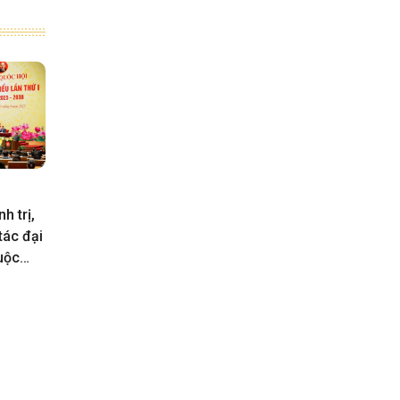
h trị,
tác đại
uộc