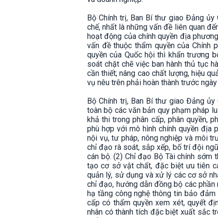
Bộ Chính trị, Ban Bí thư giao Đảng ủy
chế, nhất là những vấn đề liên quan đến
hoạt động của chính quyền địa phương 2
vấn đề thuộc thẩm quyền của Chính ph
quyền của Quốc hội thì khẩn trương b
soát chặt chẽ việc ban hành thủ tục h
cần thiết; nâng cao chất lượng, hiệu qu
vụ nêu trên phải hoàn thành trước ngà
Bộ Chính trị, Ban Bí thư giao Đảng ủy 
toàn bộ các văn bản quy phạm pháp luậ
khả thi trong phân cấp, phân quyền, p
phù hợp với mô hình chính quyền địa ph
nội vụ, tư pháp, nông nghiệp và môi trư
chỉ đạo rà soát, sắp xếp, bố trí đội n
cán bộ. (2) Chỉ đạo Bộ Tài chính sớm th
tạo cơ sở vật chất, đặc biệt ưu tiên 
quản lý, sử dụng và xử lý các cơ sở n
chỉ đạo, hướng dẫn đồng bộ các phần m
hạ tầng công nghệ thông tin bảo đảm h
cấp có thẩm quyền xem xét, quyết địn
nhân có thành tích đặc biệt xuất sắc t