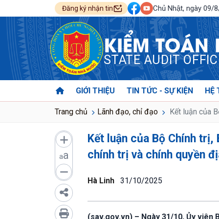
Chủ Nhật, ngày 09/
Đăng ký nhận tin
KIỂM TOÁN
STATE AUDIT OFFI
GIỚI THIỆU
TIN TỨC - SỰ KIỆN
HỆ 
Trang chủ
Lãnh đạo, chỉ đạo
Kết luận của Bộ
Kết luận của Bộ Chính trị
chính trị và chính quyền đ
a
a
Hà Linh
31/10/2025
(sav.gov.vn) – Ngày 31/10, Ủy viên 