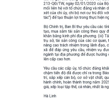
213-QĐ/TW, ngày 02/01/2020 của Bộ Ch
mối liên hệ với tổ chức đảng và nhân d
xét của chi ủy, chi bộ nơi cư trú đối 
tác") để tạo thuận lợi trong thực hiện 
Bộ Chính trị, Ban Bí thư yêu cầu các tỉnh
tạo, mua sắm tài sản công theo quy đ
khăn bằng kinh phí địa phương. (iii) Tă
trụ sở, tài sản công của các cơ quan, 
nâng cao trách nhiệm trong lãnh đạo, c
xã để đáp ứng yêu cầu, nhiệm vụ được
ngành tại địa phương để được hướng dẫ
lên cấp cao hơn.
Yêu cầu các cấp ủy, tổ chức đảng khẩn
chậm tiến độ đã được chỉ ra trong Báo
trí, sắp xếp cán bộ, cơ sở vật chất, qu
hành chính, hoàn thành trong năm 2025
giá, xếp loại tập thể, cá nhân, nhất l
Hà Linh