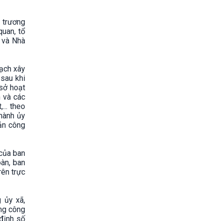
 trương
uan, tổ
 và Nhà
oạch xây
sau khi
sở hoạt
h và các
.. theo
thành ủy
sản công
 của ban
àn, ban
ên trực
 ủy xã,
ang công
định số