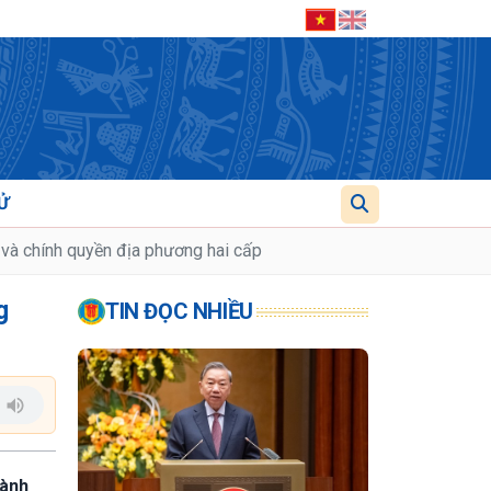
Ử
ị và chính quyền địa phương hai cấp
g
TIN ĐỌC NHIỀU
hành