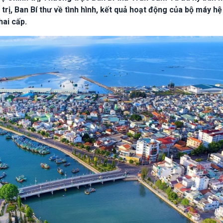
rị, Ban Bí thư về tình hình, kết quả hoạt động của bộ máy h
hai cấp.