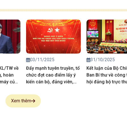
03/11/2025
31/10/2025
-KL/TW về
Đẩy mạnh tuyên truyền, tổ
Kết luận của Bộ Chín
g, hoàn
chức đợt cao điểm lấy ý
Ban Bí thư về công 
 máy của
kiến cán bộ, đảng viên,
hội đảng bộ trực th
ị trong
quần chúng vào Dự thảo
Trung ương
Văn kiện trình Đại hội XIV
Xem thêm
của Đảng