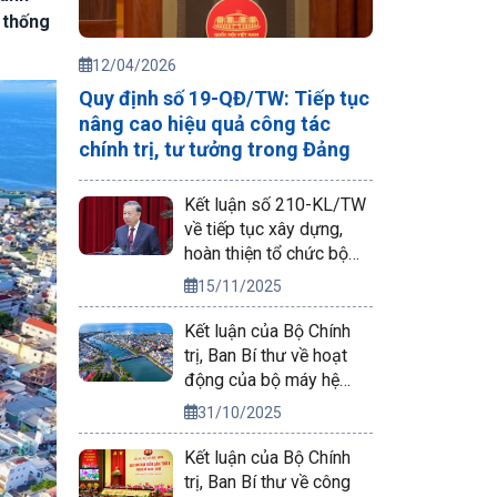
ệ thống
12/04/2026
Quy định số 19-QĐ/TW: Tiếp tục
nâng cao hiệu quả công tác
chính trị, tư tưởng trong Đảng
Kết luận số 210-KL/TW
về tiếp tục xây dựng,
hoàn thiện tổ chức bộ
máy của hệ thống chính
15/11/2025
trị trong thời gian tới
Kết luận của Bộ Chính
trị, Ban Bí thư về hoạt
động của bộ máy hệ
thống chính trị và chính
31/10/2025
quyền địa phương hai
cấp
Kết luận của Bộ Chính
trị, Ban Bí thư về công