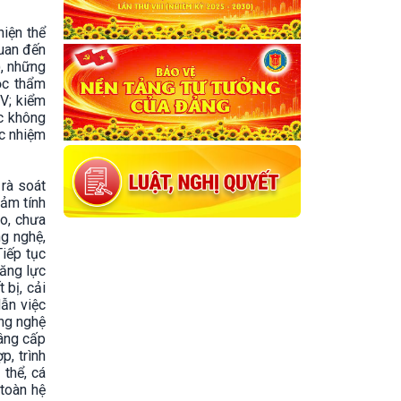
hiện thể
quan đến
), những
ộc thẩm
V; kiểm
ục không
ác nhiệm
 rà soát
đảm tính
éo, chưa
ng nghệ,
Tiếp tục
năng lực
 bị, cải
dẫn việc
ông nghệ
nâng cấp
p, trình
thể, cá
 toàn hệ