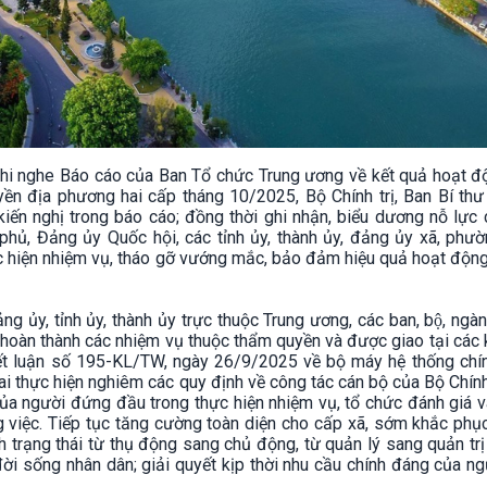
hi nghe Báo cáo của Ban Tổ chức Trung ương về kết quả hoạt đ
yền địa phương hai cấp tháng 10/2025, Bộ Chính trị, Ban Bí th
 kiến nghị trong báo cáo; đồng thời ghi nhận, biểu dương nỗ lực
phủ, Đảng ủy Quốc hội, các tỉnh ủy, thành ủy, đảng ủy xã, phườ
ực hiện nhiệm vụ, tháo gỡ vướng mắc, bảo đảm hiệu quả hoạt độn
ng ủy, tỉnh ủy, thành ủy trực thuộc Trung ương, các ban, bộ, ngà
 hoàn thành các nhiệm vụ thuộc thẩm quyền và được giao tại các 
 Kết luận số 195-KL/TW, ngày 26/9/2025 về bộ máy hệ thống chín
ai thực hiện nghiêm các quy định về công tác cán bộ của Bộ Chính
ủa người đứng đầu trong thực hiện nhiệm vụ, tổ chức đánh giá và
việc. Tiếp tục tăng cường toàn diện cho cấp xã, sớm khắc phụ
 trạng thái từ thụ động sang chủ động, từ quản lý sang quản trị
o đời sống nhân dân; giải quyết kịp thời nhu cầu chính đáng của n