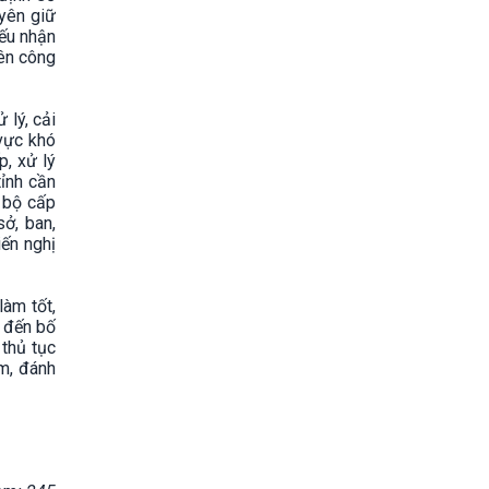
yên giữ
iếu nhận
iên công
 lý, cải
vực khó
p, xử lý
tỉnh cần
n bộ cấp
ở, ban,
iến nghị
làm tốt,
n đến bố
 thủ tục
ểm, đánh