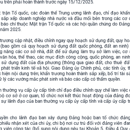
nêu trên phải hoàn thành trước ngày 15/12/2025.
trận Tổ quốc, các đoàn thể Trung ương lãnh đạo, chỉ đạo khẩn
 sắp xếp doanh nghiệp nhà nước và đầu mối bên trong các cơ q
n báo chí thuộc Mặt trận Tổ quốc và các hội quần chúng do Đảng
g năm 2025.
ủ trương cập nhật, điều chỉnh ngay quy hoạch sử dụng đất, quy h
(bao gồm cả quy hoạch sử dụng đất quốc phòng, đất an ninh) 
ng năng các cơ sở nhà, đất để sử dụng làm trụ sở làm việc, cơ 
 văn hóa, thể thao, các mục đích công cộng, quốc phòng, an nin
sử dụng đất của địa phương (thông qua giao đất, cho thuê đất,.
phát triển kinh tế-xã hội. Giao Đảng ủy Chính phủ, các tỉnh ủy, 
 hiện nội dung trên; khẩn trương hoàn thành sắp xếp, bố trí tài 
xử lý các vướng mắc phát sinh và báo cáo cấp có thẩm quyền.
an thường vụ cấp ủy cấp tỉnh chỉ đạo điều chỉnh quy chế làm việc
bộ cơ sở ở cơ quan, tổ chức nơi kết thúc hoạt động của đảng đo
ự lãnh đạo của ban thường vụ cấp ủy cấp tỉnh và cấp ủy cấp tr
quyền cho lãnh đạo ban xây dựng Đảng hoặc ban tổ chức đảng
iếu nhận xét của chi ủy, chi bộ nơi cư trú đối với đảng viên đ
g viên công tác (bổ sung nội dung nêu tại Khoản 5, Điều 4 Quy 