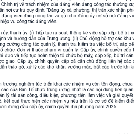
ính trị về trách nhiệm của đảng viên đang công tác thường xu
ân nơi cư trú quy định: "Đảng ủy xã, phường, thị trấn xác nhận ph
với đảng viên đang công tác và gửi cho đảng ủy cơ sở nơi đảng v
nghiệp vụ công tác đảng viên.
 ủy, thành ủy: (i) Tiếp tục rà soát, thống kê việc sắp xếp, bố trí, xử
ịnh và hướng dẫn của Trung ương. (ii) Chủ động hỗ trợ các khu 
ng cường công tác quản lý, thanh tra, kiểm tra việc bố trí, sắp xế
tổ chức, đơn vị thuộc phạm vi quản lý. Cấp ủy, chính quyền cấp 
hỉ đạo và tiếp tục hoàn thiện tổ chức bộ máy, sắp xếp, bố trí cá
 giao. Cấp ủy, chính quyền cấp xã cần chủ động liên hệ các s
n tháo gỡ, xử lý các khó khăn, vướng mắc, bất cập trước khi k
 trương, nghiêm túc triển khai các nhiệm vụ còn tồn đọng, chưa 
 cáo của Ban Tổ chức Trung ương, nhất là các nội dung liên qua
ản lý tài sản công, điều kiện, phương tiện làm việc và giải quyết
; kết quả thực hiện các nhiệm vụ nêu trên là cơ sở để kiểm đi
à người đứng đầu cấp ủy, chính quyền địa phương năm 2025.