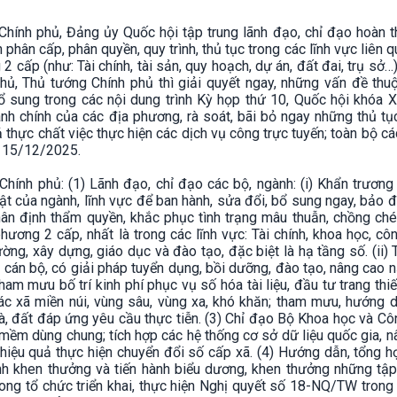
 Chính phủ, Đảng ủy Quốc hội tập trung lãnh đạo, chỉ đạo hoàn t
 phân cấp, phân quyền, quy trình, thủ tục trong các lĩnh vực liên 
 cấp (như: Tài chính, tài sản, quy hoạch, dự án, đất đai, trụ sở…
ủ, Thủ tướng Chính phủ thì giải quyết ngay, những vấn đề thu
ổ sung trong các nội dung trình Kỳ họp thứ 10, Quốc hội khóa X
ành chính của các địa phương, rà soát, bãi bỏ ngay những thủ t
ả thực chất việc thực hiện các dịch vụ công trực tuyến; toàn bộ c
y 15/12/2025.
Chính phủ: (1) Lãnh đạo, chỉ đạo các bộ, ngành: (i) Khẩn trương
t của ngành, lĩnh vực để ban hành, sửa đổi, bổ sung ngay, bảo 
hân định thẩm quyền, khắc phục tình trạng mâu thuẫn, chồng ch
ương 2 cấp, nhất là trong các lĩnh vực: Tài chính, khoa học, cô
ờng, xây dựng, giáo dục và đào tạo, đặc biệt là hạ tầng số. (ii) 
gũ cán bộ, có giải pháp tuyển dụng, bồi dưỡng, đào tạo, nâng cao 
am mưu bố trí kinh phí phục vụ số hóa tài liệu, đầu tư trang thiết
các xã miền núi, vùng sâu, vùng xa, khó khăn; tham mưu, hướng 
hà, đất đáp ứng yêu cầu thực tiễn. (3) Chỉ đạo Bộ Khoa học và C
ềm dùng chung; tích hợp các hệ thống cơ sở dữ liệu quốc gia, 
iệu quả thực hiện chuyển đổi số cấp xã. (4) Hướng dẫn, tổng hợ
h khen thưởng và tiến hành biểu dương, khen thưởng những tập 
rong tổ chức triển khai, thực hiện Nghị quyết số 18-NQ/TW trong