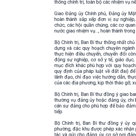
thống chính trị; toàn bộ các nhiệm vụ 
Giao Đảng ủy Chính phủ, Đảng ủy Mặt 
hoàn thành sắp xếp đơn vị sự nghiệp,
chức, các hội quần chúng, các cơ qua
nước giao nhiệm vụ…, hoàn thành tron
Bộ Chính trị, Ban Bí thư thống nhất ch
dựng và các quy hoạch chuyên ngành 
thực hiện điều chuyển, chuyển đổi cô
động sự nghiệp, cơ sở y tế, giáo dục,
mục đích khác phù hợp với quy hoạch 
quy định của pháp luật về đất đai) để 
lãnh đạo, chỉ đạo việc hướng dẫn, thực
của các địa phương, kịp thời tháo gỡ, 
Bộ Chính trị, Ban Bí thư đồng ý giao b
thường vụ đảng ủy hoặc đảng ủy, chi 
cán sự đảng cho phù hợp để bảo đảm s
tiếp.
Bộ Chính trị, Ban Bí thư đồng ý ủy 
phường, đặc khu được phép xác nhận ph
tác và gửi cho đảng ủy cơ sở nơi đản