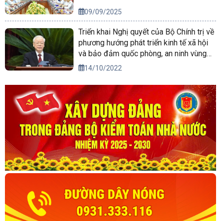
09/09/2025
Triển khai Nghị quyết của Bộ Chính trị về
phương hướng phát triển kinh tế xã hội
và bảo đảm quốc phòng, an ninh vùng
Tây Nguyên đến năm 2030, tầm nhìn
14/10/2022
đến năm 2045