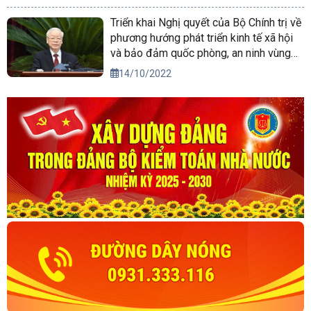
Triển khai Nghị quyết của Bộ Chính trị về
phương hướng phát triển kinh tế xã hội
và bảo đảm quốc phòng, an ninh vùng
Tây Nguyên đến năm 2030, tầm nhìn
14/10/2022
đến năm 2045