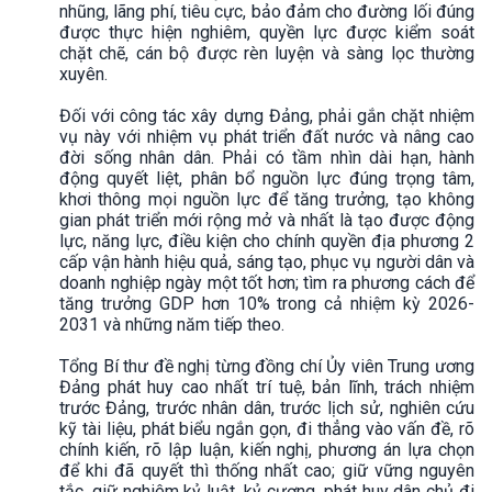
nhũng, lãng phí, tiêu cực, bảo đảm cho đường lối đúng
được thực hiện nghiêm, quyền lực được kiểm soát
chặt chẽ, cán bộ được rèn luyện và sàng lọc thường
xuyên.
Đối với công tác xây dựng Đảng, phải gắn chặt nhiệm
vụ này với nhiệm vụ phát triển đất nước và nâng cao
đời sống nhân dân. Phải có tầm nhìn dài hạn, hành
động quyết liệt, phân bổ nguồn lực đúng trọng tâm,
khơi thông mọi nguồn lực để tăng trưởng, tạo không
gian phát triển mới rộng mở và nhất là tạo được động
lực, năng lực, điều kiện cho chính quyền địa phương 2
cấp vận hành hiệu quả, sáng tạo, phục vụ người dân và
doanh nghiệp ngày một tốt hơn; tìm ra phương cách để
tăng trưởng GDP hơn 10% trong cả nhiệm kỳ 2026-
2031 và những năm tiếp theo.
Tổng Bí thư đề nghị từng đồng chí Ủy viên Trung ương
Đảng phát huy cao nhất trí tuệ, bản lĩnh, trách nhiệm
trước Đảng, trước nhân dân, trước lịch sử, nghiên cứu
kỹ tài liệu, phát biểu ngắn gọn, đi thẳng vào vấn đề, rõ
chính kiến, rõ lập luận, kiến nghị, phương án lựa chọn
để khi đã quyết thì thống nhất cao; giữ vững nguyên
tắc, giữ nghiêm kỷ luật, kỷ cương, phát huy dân chủ đi