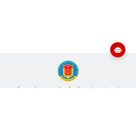
CỔNG THÔNG TIN ĐIỆN TỬ KIỂM TOÁN NHÀ NƯỚC
Cơ quan chủ quản: Kiểm toán nhà nước
Địa chỉ:
116 Nguyễn Chánh, Phường Yên Hòa, TP Hà Nội -
Điện
thoại:
024.6262.8616 -
Email:
banbientap@sav.gov.vn
Giấy phép số: 301/GP-BC, cấp ngày 06/07/2004