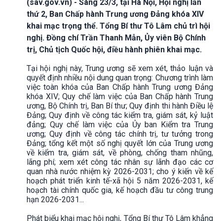
(sav.gov.vn) - Sáng 23/3, tại Hà Nội, Hội nghị lần
thứ 2, Ban Chấp hành Trung ương Đảng khóa XIV
khai mạc trọng thể. Tổng Bí thư Tô Lâm chủ trì hội
nghị. Đồng chí Trần Thanh Mẫn, Ủy viên Bộ Chính
trị, Chủ tịch Quốc hội, điều hành phiên khai mạc.
Tại hội nghị này, Trung ương sẽ xem xét, thảo luận và
quyết định nhiều nội dung quan trọng: Chương trình làm
việc toàn khóa của Ban Chấp hành Trung ương Đảng
khóa XIV; Quy chế làm việc của Ban Chấp hành Trung
ương, Bộ Chính trị, Ban Bí thư; Quy định thi hành Điều lệ
Đảng; Quy định về công tác kiểm tra, giám sát, kỷ luật
đảng; Quy chế làm việc của Ủy ban Kiểm tra Trung
ương; Quy định về công tác chính trị, tư tưởng trong
Đảng; tổng kết một số nghị quyết lớn của Trung ương
về kiểm tra, giám sát, về phòng, chống tham nhũng,
lãng phí; xem xét công tác nhân sự lãnh đạo các cơ
quan nhà nước nhiệm kỳ 2026-2031; cho ý kiến về kế
hoạch phát triển kinh tế-xã hội 5 năm 2026-2031, kế
hoạch tài chính quốc gia, kế hoạch đầu tư công trung
hạn 2026-2031...
Phát biểu khai mạc hội nghị, Tổng Bí thư Tô Lâm khẳng