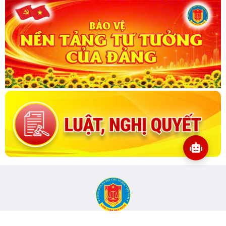
CỔNG THÔNG TIN ĐIỆN TỬ KIỂM TOÁN NHÀ NƯỚC