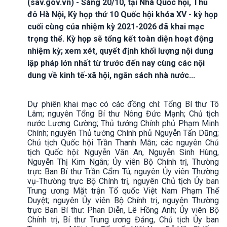
(sav.gov.vn) - Sáng 20/10, tại Nhà Quốc hội, Thủ
đô Hà Nội, Kỳ họp thứ 10 Quốc hội khóa XV - kỳ họp
cuối cùng của nhiệm kỳ 2021-2026 đã khai mạc
trọng thể. Kỳ họp sẽ tổng kết toàn diện hoạt động
nhiệm kỳ; xem xét, quyết định khối lượng nội dung
lập pháp lớn nhất từ trước đến nay cùng các nội
dung về kinh tế-xã hội, ngân sách nhà nước...
Dự phiên khai mạc có các đồng chí: Tổng Bí thư Tô
Lâm; nguyên Tổng Bí thư Nông Đức Mạnh; Chủ tịch
nước Lương Cường; Thủ tướng Chính phủ Phạm Minh
Chính; nguyên Thủ tướng Chính phủ Nguyễn Tấn Dũng;
Chủ tịch Quốc hội Trần Thanh Mẫn; các nguyên Chủ
tịch Quốc hội: Nguyễn Văn An, Nguyễn Sinh Hùng,
Nguyễn Thị Kim Ngân; Ủy viên Bộ Chính trị, Thường
trực Ban Bí thư Trần Cẩm Tú; nguyên Ủy viên Thường
vụ-Thường trực Bộ Chính trị, nguyên Chủ tịch Ủy ban
Trung ương Mặt trận Tổ quốc Việt Nam Phạm Thế
Duyệt; nguyên Ủy viên Bộ Chính trị, nguyên Thường
trực Ban Bí thư: Phan Diễn, Lê Hồng Anh; Ủy viên Bộ
Chính trị, Bí thư Trung ương Đảng, Chủ tịch Ủy ban