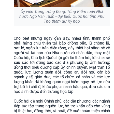
Ủy viên Trung ương Đảng, Tổng Kiểm toán Nhà
nước Ngô Văn Tuấn - đại biểu Quốc hội tỉnh Phú
Thọ tham dự Kỳ họp
Cho biết những ngày gần đây, nhiều tỉnh, thành phố
phải hứng chịu thiên tai, bão chồng bão, lũ chồng lũ,
sạt lở, ngập lụt trên diện rộng, gây thiệt hại nặng nề về
người và tài sản của Nhà nước và nhân dân, thay mặt
Quốc hội, Chủ tịch Quốc hội gửi lời thăm hỏi, lời chia sẻ
sâu sắc tới đồng bào các địa phương bị ảnh hưởng;
đồng thời biểu dương cấp ủy, chính quyền, Mặt trận Tổ
quốc, lực lượng quân đội, công an, đội ngũ cán bộ
ngành y tế, giáo dục, các tổ chức, cá nhân và các lực
lượng khác đã không quản ngại hiểm nguy, nỗ lực cứu
trợ, bố trí chỗ ở, khắc phục nhanh hậu quả, đưa các em
học sinh được đến trường học tập.
Quốc hội đề nghị Chính phủ, các địa phương, các ngành
tiếp tục tập trung nguồn lực, hỗ trợ khẩn cấp cho vùng
bị thiệt hại, đồng thời, rà soát, đề xuất hoàn thiện chính