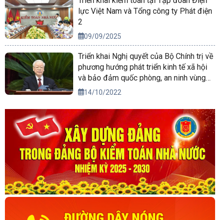
Triển khai kiểm toán tại Tập đoàn Điện
lực Việt Nam và Tổng công ty Phát điện
2
09/09/2025
Triển khai Nghị quyết của Bộ Chính trị về
phương hướng phát triển kinh tế xã hội
và bảo đảm quốc phòng, an ninh vùng
Tây Nguyên đến năm 2030, tầm nhìn
14/10/2022
đến năm 2045