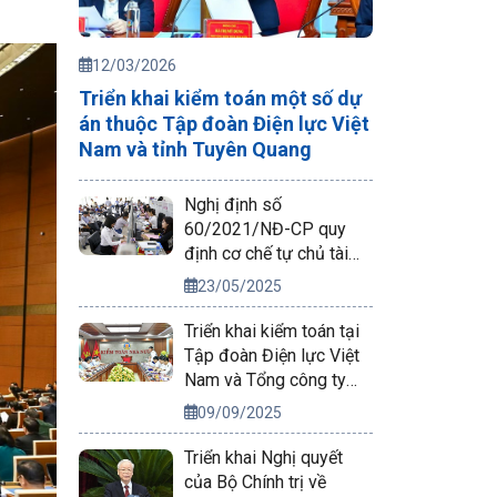
12/03/2026
Triển khai kiểm toán một số dự
án thuộc Tập đoàn Điện lực Việt
Nam và tỉnh Tuyên Quang
Nghị định số
60/2021/NĐ-CP quy
định cơ chế tự chủ tài
chính của đơn vị sự
23/05/2025
nghiệp công lập
Triển khai kiểm toán tại
Tập đoàn Điện lực Việt
Nam và Tổng công ty
Phát điện 2
09/09/2025
Triển khai Nghị quyết
của Bộ Chính trị về