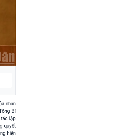
ủa nhân
 Tổng Bí
 tác lập
ng quyết
ớng hiện