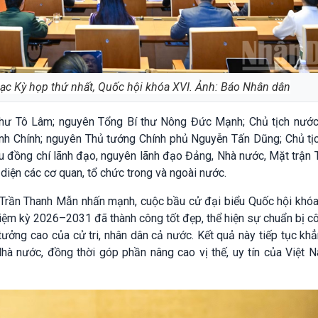
c Kỳ họp thứ nhất, Quốc hội khóa XVI. Ảnh: Báo Nhân dân
thư
Tô Lâm
; nguyên Tổng Bí thư
Nông Đức Mạnh
; Chủ tịch nướ
h Chính
; nguyên Thủ tướng Chính phủ
Nguyễn Tấn Dũng
; Chủ t
u đồng chí lãnh đạo, nguyên lãnh đạo Đảng, Nhà nước, Mặt trận 
 diện các cơ quan, tổ chức trong và ngoài nước.
i Trần Thanh Mẫn nhấn mạnh, cuộc bầu cử đại biểu Quốc hội khóa
iệm kỳ 2026–2031 đã thành công tốt đẹp, thể hiện sự chuẩn bị c
tưởng cao của cử tri, nhân dân cả nước. Kết quả này tiếp tục kh
hà nước, đồng thời góp phần nâng cao vị thế, uy tín của Việt 