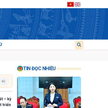
Ử
TIN ĐỌC NHIỀU
ất – kỳ
 triển