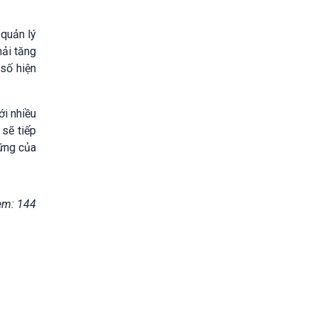
 quản lý
hải tăng
 số hiện
ới nhiều
 sẽ tiếp
vững của
em: 144