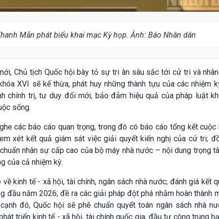
Thanh Mẫn phát biểu khai mạc Kỳ họp. Ảnh: Báo Nhân dân
i, Chủ tịch Quốc hội bày tỏ sự tri ân sâu sắc tới cử tri và nhâ
khóa XVI sẽ kế thừa, phát huy những thành tựu của các nhiệm kỳ
ĩnh chính trị, tư duy đổi mới, bảo đảm hiệu quả của pháp luật k
uộc sống.
ghe các báo cáo quan trọng, trong đó có báo cáo tổng kết cuộc
em xét kết quả giám sát việc giải quyết kiến nghị của cử tri; đ
 chuẩn nhân sự cấp cao của bộ máy nhà nước – nội dung trọng t
ng của cả nhiệm kỳ.
ề kinh tế - xã hội, tài chính, ngân sách nhà nước; đánh giá kết 
g đầu năm 2026; đề ra các giải pháp đột phá nhằm hoàn thành m
 cạnh đó, Quốc hội sẽ phê chuẩn quyết toán ngân sách nhà n
t triển kinh tế - xã hội, tài chính quốc gia, đầu tư công trung h