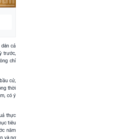
n dân cả
 trước,
hông chỉ
 bầu cử,
ồng thời
âm, có ý
quả thực
ục tiêu
ước năm
ạn và nợ