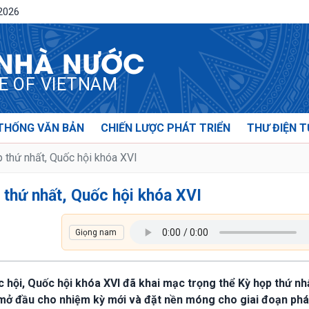
/2026
 NHÀ NƯỚC
CE OF VIETNAM
THỐNG VĂN BẢN
CHIẾN LƯỢC PHÁT TRIỂN
THƯ ĐIỆN T
 thứ nhất, Quốc hội khóa XVI
 thứ nhất, Quốc hội khóa XVI
c hội, Quốc hội khóa XVI đã khai mạc trọng thể Kỳ họp thứ nh
 mở đầu cho nhiệm kỳ mới và đặt nền móng cho giai đoạn phát