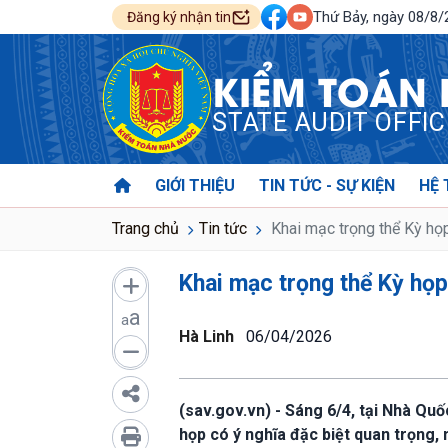
Thứ Bảy, ngày 08/8
Đăng ký nhận tin
KIỂM TOÁN
STATE AUDIT OFFI
GIỚI THIỆU
TIN TỨC - SỰ KIỆN
HỆ 
Trang chủ
Tin tức
Khai mạc trọng thể Kỳ họp
Khai mạc trọng thể Kỳ họp
a
a
Hà Linh
06/04/2026
(sav.gov.vn) - Sáng 6/4, tại Nhà Quố
họp có ý nghĩa đặc biệt quan trọng,