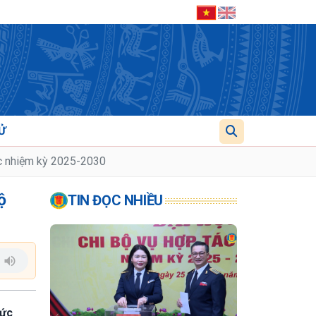
Ử
ớc nhiệm kỳ 2025-2030
ộ
TIN ĐỌC NHIỀU
hức