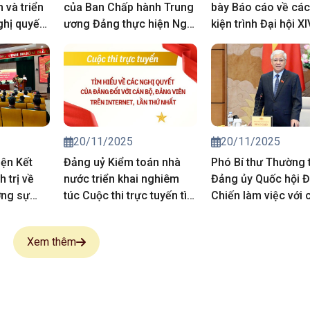
n và triển
của Ban Chấp hành Trung
bày Báo cáo về các
ghị quyết
ương Đảng thực hiện Nghị
kiện trình Đại hội X
nghị
quyết Đại hội đại biểu toàn
Đảng
uy định của
quốc lần thứ XIV của Đảng
20/11/2025
20/11/2025
iện Kết
Đảng uỷ Kiểm toán nhà
Phó Bí thư Thường 
 trị về
nước triển khai nghiêm
Đảng ủy Quốc hội 
ờng sự
túc Cuộc thi trực tuyến tìm
Chiến làm việc với 
g đối với
hiểu nghị quyết của Đảng
quan tham mưu, giú
iến binh
của Đảng ủy Quốc 
Xem thêm