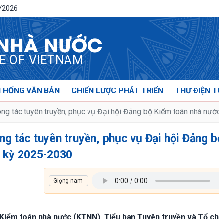
8/2026
 NHÀ NƯỚC
CE OF VIETNAM
THỐNG VĂN BẢN
CHIẾN LƯỢC PHÁT TRIỂN
THƯ ĐIỆN T
ông tác tuyên truyền, phục vụ Đại hội Đảng bộ Kiểm toán nhà nư
ng tác tuyên truyền, phục vụ Đại hội Đảng b
m kỳ 2025-2030
sở Kiểm toán nhà nước (KTNN), Tiểu ban Tuyên truyền và Tổ c