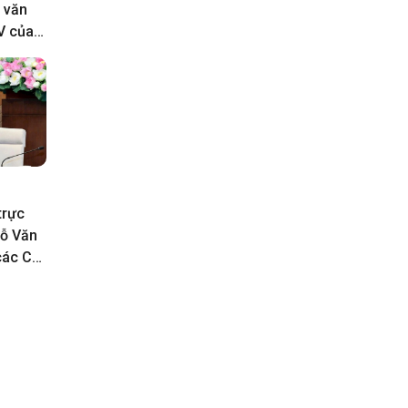
 văn
IV của
trực
Đỗ Văn
các Cơ
p việc
hội