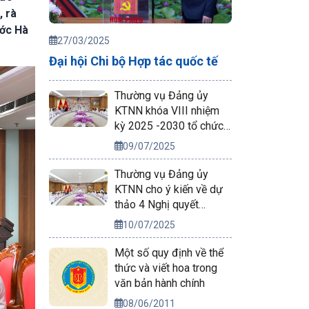
, rà
ước Hà
27/03/2025
Đại hội Chi bộ Hợp tác quốc tế
Thường vụ Đảng ủy
KTNN khóa VIII nhiệm
kỳ 2025 -2030 tổ chức
phiên họp lần thứ nhất
09/07/2025
Thường vụ Đảng ủy
KTNN cho ý kiến về dự
thảo 4 Nghị quyết
chuyên đề toàn khoá và
10/07/2025
một số nhiệm vụ trọng
tâm
Một số quy định về thể
thức và viết hoa trong
văn bản hành chính
08/06/2011