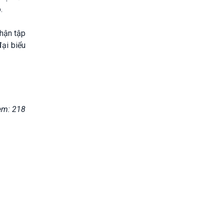
.
phận tập
đại biểu
em: 218