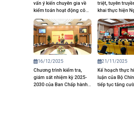
vấn ý kiến chuyên gia về
triệt, tuyên truyề
kiểm toán hoạt động công
khai thực hiện N
tác thống kê
Đại hội XIV, các 
quyết, chỉ thị, q
Đảng
16/12/2025
21/11/2025
Chương trình kiểm tra,
Kế hoạch thực h
giám sát nhiệm kỳ 2025-
luận của Bộ Chính
2030 của Ban Chấp hành
tiếp tục tăng cư
Đảng bộ Quốc hội
lãnh đạo của Đản
công tác cựu ch