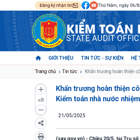
Thứ Năm, ngày 06/
Đăng ký nhận tin
KIỂM TOÁN
STATE AUDIT OFFI
GIỚI THIỆU
TIN TỨC - SỰ KIỆN
HỆ 
Trang chủ
Tin tức
Khẩn trương hoàn thiện c
Khẩn trương hoàn thiện cô
Kiểm toán nhà nước nhiệ
a
a
21/05/2025
(sav.gov.vn) - Chiều 20/5, tại Trụ 