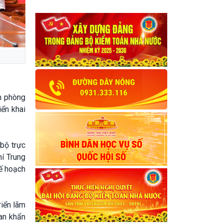
n phòng
iển khai
 bộ trực
hí Trung
kế hoạch
riển lãm
an khẩn