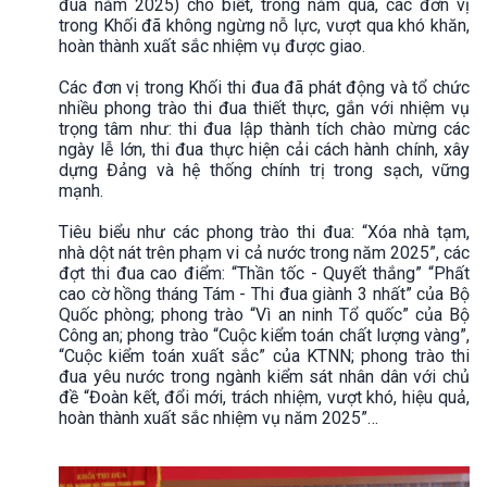
đua năm 2025) cho biết, trong năm qua, các đơn vị
trong Khối đã không ngừng nỗ lực, vượt qua khó khăn,
hoàn thành xuất sắc nhiệm vụ được giao.
Các đơn vị trong Khối thi đua đã phát động và tổ chức
nhiều phong trào thi đua thiết thực, gắn với nhiệm vụ
trọng tâm như: thi đua lập thành tích chào mừng các
ngày lễ lớn, thi đua thực hiện cải cách hành chính, xây
dựng Đảng và hệ thống chính trị trong sạch, vững
mạnh.
Tiêu biểu như các phong trào thi đua: “Xóa nhà tạm,
nhà dột nát trên phạm vi cả nước trong năm 2025”, các
đợt thi đua cao điểm: “Thần tốc - Quyết thắng” “Phất
cao cờ hồng tháng Tám - Thi đua giành 3 nhất” của Bộ
Quốc phòng; phong trào “Vì an ninh Tổ quốc” của Bộ
Công an; phong trào “Cuộc kiểm toán chất lượng vàng”,
“Cuộc kiểm toán xuất sắc” của KTNN; phong trào thi
đua yêu nước trong ngành kiểm sát nhân dân với chủ
đề “Đoàn kết, đổi mới, trách nhiệm, vượt khó, hiệu quả,
hoàn thành xuất sắc nhiệm vụ năm 2025”…