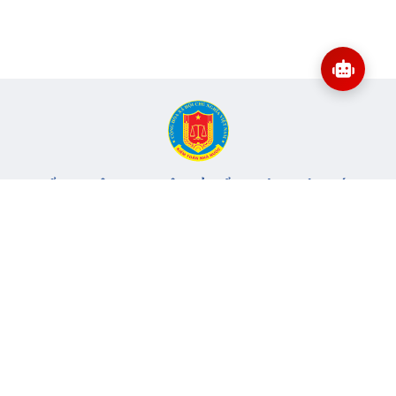
CỔNG THÔNG TIN ĐIỆN TỬ KIỂM TOÁN NHÀ NƯỚC
Cơ quan chủ quản: Kiểm toán nhà nước
Địa chỉ:
116 Nguyễn Chánh, Phường Yên Hòa, TP Hà Nội -
Điện
thoại:
024.6262.8616 -
Email:
banbientap@sav.gov.vn
Giấy phép số: 301/GP-BC, cấp ngày 06/07/2004
Chịu trách nhiệm chính: Bà Hà Thị Mỹ Dung - Phó Tổng Kiểm
toán nhà nước, Trưởng Ban biên tập.