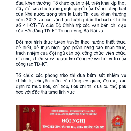
đua, khen thưởng. Tổ chức quán triệt, triển khai kịp thời,
đầy đủ các chủ trương, nghị quyết của Đảng, pháp luật
của Nhà nước, trọng tâm là Luật Thi đua, khen thưởng
năm 2022 và các văn bản hướng dẫn thi hành; Chỉ thị
số 41-CT/TW của Bộ Chính trị; các văn bản chỉ đạo
của Hội đồng TĐ-KT Trung ương, Bộ Nội vụ.
Đổi mới hình thức tuyên truyền theo hướng thiết thực,
dễ hiểu, dễ thực hiện, góp phần nâng cao nhận thức,
trách nhiệm của đội ngũ cán bộ, công chức, viên chức,
sĩ quan, chiến sĩ và người lao động về vai trò, vị trí của
công tác TĐ-KT.
Tổ chức các phong trào thi đua bám sát nhiệm vụ
chính trị, chuyên môn của từng cơ quan, đơn vị; xác
định rõ mục tiêu, chỉ tiêu, tiêu chí thi đua cụ thể, phù
hợp với đặc thù từng lĩnh vực.