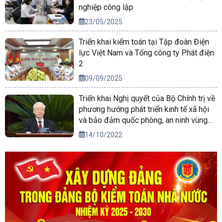
nghiệp công lập
23/05/2025
Triển khai kiểm toán tại Tập đoàn Điện
lực Việt Nam và Tổng công ty Phát điện
2
09/09/2025
Triển khai Nghị quyết của Bộ Chính trị về
phương hướng phát triển kinh tế xã hội
và bảo đảm quốc phòng, an ninh vùng
Tây Nguyên đến năm 2030, tầm nhìn
14/10/2022
đến năm 2045