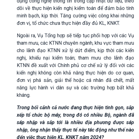
dụng công nghệ thông tin trong cập nhật dữ liệu, theo
dõi về thực hiện kiến nghị kiểm toán để đảm bảo tính
minh bạch, kịp thời. Tăng cường việc công khai những
đơn vị, tổ chức chưa thực hiện đầy đủ KL, KNKT.
Ngoài ra, Vụ Tổng hợp sẽ tiếp tục phối hợp với các Vụ
tham mưu, các KTNN chuyên ngành, khu vực tham mưu
cho lãnh đạo KTNN xử lý dứt điểm, kịp thời các kiến
nghị, khiếu nại kiểm toán; tham mưu cho lãnh đạo
KTNN đề xuất với Chính phủ cơ chế xử lý đối với các
kiến nghị không còn khả năng thực hiện do cơ quan,
đơn vị phá sản, giải thể hoặc cá nhân đã chết, mất
năng lực hành vi dân sự và các trường hợp bất khả
kháng.
Trong bối cảnh cả nước đang thực hiện tinh gọn, sắp
xếp tổ chức bộ máy, trong đó có nhiều Bộ, ngành đã
sáp nhập và sắp tới là nhiều địa phương được sáp
nhập, ông nhận thấy thực tế này tác động như thế nào
đến việc thực hiện KL, KNKT năm 2024?