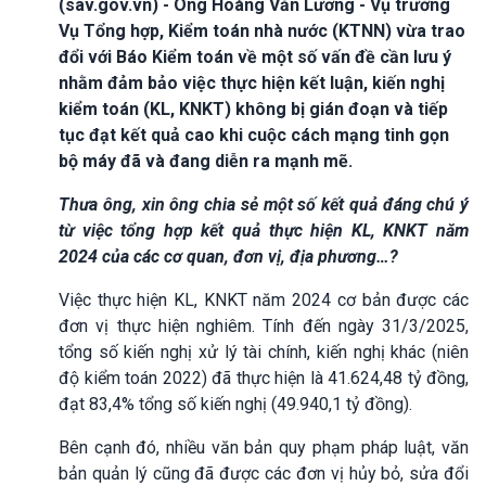
(sav.gov.vn) - Ông Hoàng Văn Lương - Vụ trưởng
Vụ Tổng hợp, Kiểm toán nhà nước (KTNN) vừa trao
đổi với Báo Kiểm toán về một số vấn đề cần lưu ý
nhằm đảm bảo việc thực hiện kết luận, kiến nghị
kiểm toán (KL, KNKT) không bị gián đoạn và tiếp
tục đạt kết quả cao khi cuộc cách mạng tinh gọn
bộ máy đã và đang diễn ra mạnh mẽ.
Thưa ông, xin ông chia sẻ một số kết quả đáng chú ý
từ việc tổng hợp kết quả thực hiện KL, KNKT năm
2024 của các cơ quan, đơn vị, địa phương…?
Việc thực hiện KL, KNKT năm 2024 cơ bản được các
đơn vị thực hiện nghiêm. Tính đến ngày 31/3/2025,
tổng số kiến nghị xử lý tài chính, kiến nghị khác (niên
độ kiểm toán 2022) đã thực hiện là 41.624,48 tỷ đồng,
đạt 83,4% tổng số kiến nghị (49.940,1 tỷ đồng).
Bên cạnh đó, nhiều văn bản quy phạm pháp luật, văn
bản quản lý cũng đã được các đơn vị hủy bỏ, sửa đổi