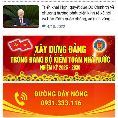
Triển khai Nghị quyết của Bộ Chính trị về
phương hướng phát triển kinh tế xã hội
và bảo đảm quốc phòng, an ninh vùng
Tây Nguyên đến năm 2030, tầm nhìn
14/10/2022
đến năm 2045