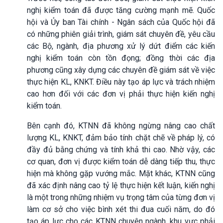
nghị kiểm toán đã được tăng cường mạnh mẽ. Quốc
hội và Ủy ban Tài chính - Ngân sách của Quốc hội đã
có những phiên giải trình, giám sát chuyên đề, yêu cầu
các Bộ, ngành, địa phương xử lý dứt điểm các kiến
nghị kiểm toán còn tồn đọng; đồng thời các địa
phương cũng xây dựng các chuyên đề giám sát về việc
thực hiện KL, KNKT. Điều này tạo áp lực và trách nhiệm
cao hơn đối với các đơn vị phải thực hiện kiến nghị
kiểm toán.
Bên cạnh đó, KTNN đã không ngừng nâng cao chất
lượng KL, KNKT, đảm bảo tính chặt chẽ về pháp lý, có
đầy đủ bằng chứng và tính khả thi cao. Nhờ vậy, các
cơ quan, đơn vị được kiểm toán dễ dàng tiếp thu, thực
hiện mà không gặp vướng mắc. Mặt khác, KTNN cũng
đã xác định nâng cao tỷ lệ thực hiện kết luận, kiến nghị
là một trong những nhiệm vụ trọng tâm của từng đơn vị
làm cơ sở cho việc bình xét thi đua cuối năm, do đó
tạo áp lực cho các KTNN chuyên ngành, khu vực phải