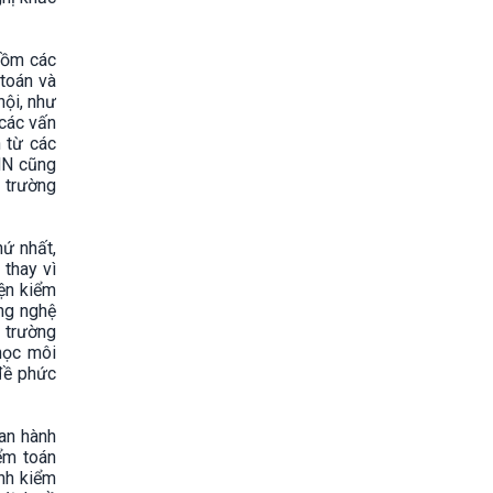
gồm các
 toán và
hội, như
 các vấn
n từ các
NN cũng
i trường
hứ nhất,
 thay vì
ện kiểm
ông nghệ
i trường
học môi
 đề phức
an hành
ểm toán
ình kiểm