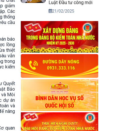
hư chất
Luật Đầu tư công mới
háp giảm
cập. Các
21/02/2025
ng thống
 yêu cầu
toán báo
ược lồng
ừa thiệt
 sâu vẫn
ng trong
lực kiểm
ư Quyết
uật Bảo
 và Môi
c dự án
 toán và
 để nâng
Cơ quan