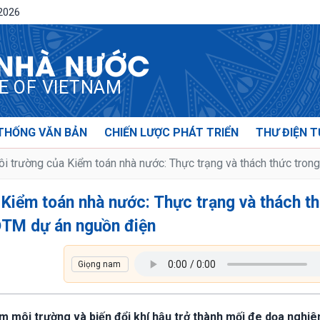
/2026
 NHÀ NƯỚC
CE OF VIETNAM
THỐNG VĂN BẢN
CHIẾN LƯỢC PHÁT TRIỂN
THƯ ĐIỆN T
i trường của Kiểm toán nhà nước: Thực trạng và thách thức tro
 Kiểm toán nhà nước: Thực trạng và thách t
ĐTM dự án nguồn điện
ễm môi trường và biến đổi khí hậu trở thành mối đe dọa nghi