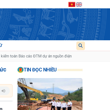
Ử
ng kiểm toán Báo cáo ĐTM dự án nguồn điện
hức
TIN ĐỌC NHIỀU
êm