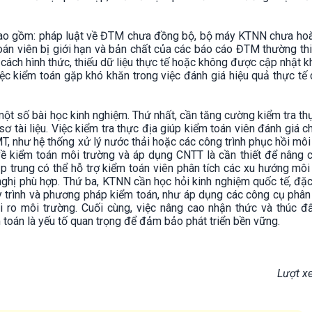
ao gồm: pháp luật về ĐTM chưa đồng bộ, bộ máy KTNN chưa hoàn
toán viên bị giới hạn và bản chất của các báo cáo ĐTM thường th
ách hình thức, thiếu dữ liệu thực tế hoặc không được cập nhật k
iệc kiểm toán gặp khó khăn trong việc đánh giá hiệu quả thực tế
một số bài học kinh nghiệm. Thứ nhất, cần tăng cường kiểm tra thự
sơ tài liệu. Việc kiểm tra thực địa giúp kiểm toán viên đánh giá c
, như hệ thống xử lý nước thải hoặc các công trình phục hồi môi
về kiểm toán môi trường và áp dụng CNTT là cần thiết để nâng 
p trung có thể hỗ trợ kiểm toán viên phân tích các xu hướng môi
nghị phù hợp. Thứ ba, KTNN cần học hỏi kinh nghiệm quốc tế, đặc
 trình và phương pháp kiểm toán, như áp dụng các công cụ phân 
i ro môi trường. Cuối cùng, việc nâng cao nhận thức và thúc đ
oán là yếu tố quan trọng để đảm bảo phát triển bền vững.
Lượt x