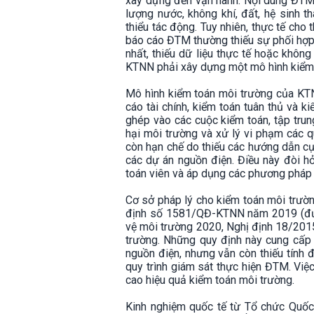
xây dựng đến vận hành. Nội dung ĐTM 
lượng nước, không khí, đất, hệ sinh t
thiểu tác động. Tuy nhiên, thực tế cho
báo cáo ĐTM thường thiếu sự phối hợp 
nhất, thiếu dữ liệu thực tế hoặc khôn
KTNN phải xây dựng một mô hình kiểm t
Mô hình kiểm toán môi trường của KTNN
cáo tài chính, kiểm toán tuân thủ và 
ghép vào các cuộc kiểm toán, tập trun
hại môi trường và xử lý vi phạm các q
còn hạn chế do thiếu các hướng dẫn cụ
các dự án nguồn điện. Điều này đòi hỏ
toán viên và áp dụng các phương pháp 
Cơ sở pháp lý cho kiểm toán môi trườ
định số 1581/QĐ-KTNN năm 2019 (đượ
vệ môi trường 2020, Nghị định 18/201
trường. Những quy định này cung cấp
nguồn điện, nhưng vẫn còn thiếu tính đ
quy trình giám sát thực hiện ĐTM. Việ
cao hiệu quả kiểm toán môi trường.
Kinh nghiệm quốc tế từ Tổ chức Quốc