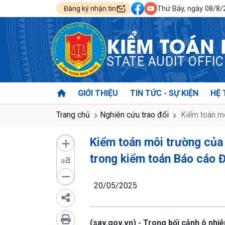
Thứ Bảy, ngày 08/8
Đăng ký nhận tin
KIỂM TOÁN
STATE AUDIT OFFI
GIỚI THIỆU
TIN TỨC - SỰ KIỆN
HỆ 
Trang chủ
Nghiên cứu trao đổi
Kiểm toán mô
Kiểm toán môi trường của
trong kiểm toán Báo cáo 
a
a
20/05/2025
(sav.gov.vn) - Trong bối cảnh ô nhi