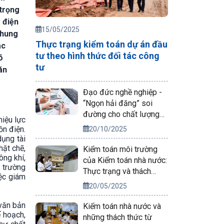
 trọng
à điện
15/05/2025
chung
Thực trạng kiểm toán dự án đầu
ác
tư theo hình thức đối tác công
õ
tư
án
Đạo đức nghề nghiệp -
“Ngọn hải đăng” soi
đường cho chất lượng
hiệu lực
kiểm toán
ồn điện.
20/10/2025
dụng tài
hặt chẽ,
Kiểm toán môi trường
ông khí,
của Kiểm toán nhà nước:
 trường
Thực trạng và thách
iệc giám
thức trong kiểm toán
20/05/2025
Báo cáo ĐTM dự án
nguồn điện
văn bản
Kiểm toán nhà nước và
 hoạch,
những thách thức từ