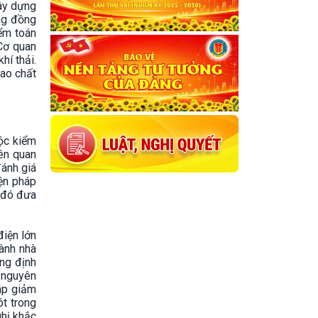
xây dựng
ng đồng
ểm toán
 Cơ quan
hí thải.
cao chất
ộc kiểm
iên quan
đánh giá
iện pháp
 đó đưa
điện lớn
ành nhà
ờng định
i nguyên
háp giảm
ót trong
ghị khắc