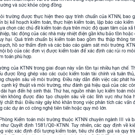
trường và sức khỏe cộng đồng.
ôi trường được thực hiện theo quy trình chuẩn của KTNN, bao 
n bị kế hoạch kiểm toán, thực hiện kiểm toán, lập báo cáo kiểm
 lựa chọn các chủ đề kiểm toán dựa trên mức độ quan tâm của xã 
ghiệp, tác động của các nhà máy nhiệt điện gần khu bảo tồn hoặc
uy hại. Quá trình chuẩn bị kiểm toán bao gồm thu thập thông ti
hoạch, hồ sơ thẩm định và các báo cáo giám sát môi trường. KT
 nội bộ của các đơn vị được kiểm toán để xác định các rủi ro mô
ểm toán phù hợp.
ường của KTNN trong giai đoạn này vẫn tồn tại nhiều hạn chế. T
 được lồng ghép vào các cuộc kiểm toán tài chính và tuân thủ,
ng chuyên sâu về môi trường. Điều này dẫn đến việc các phát hi
 cạnh kỹ thuật và môi trường, như đánh giá hiệu quả của các c
 dài hạn đến hệ sinh thái. Thứ hai, nguồn nhân lực kiểm toán mô
 viên không được đào tạo chuyên sâu về các lĩnh vực như hóa 
 lý chất thải. Điều này gây khó khăn trong việc phân tích các vấn
ng các dự án có công nghệ tiên tiến hoặc quy mô lớn.
 Phòng Kiểm toán môi trường thuộc KTNN chuyên ngành III và b
 như Quyết định 1581/QĐ-KTNN. Tuy nhiên, các quy định về ki
 việc xác định đối tượng kiểm toán, tiêu chí đánh giá và quy tr