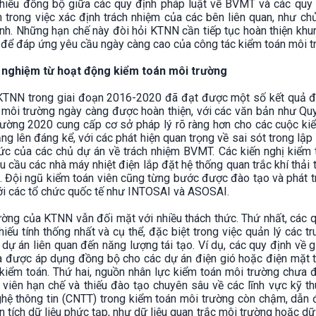
 thiếu đồng bộ giữa các quy định pháp luật về BVMT và các quy
trong việc xác định trách nhiệm của các bên liên quan, như ch
nh. Những hạn chế này đòi hỏi KTNN cần tiếp tục hoàn thiện khu
n để đáp ứng yêu cầu ngày càng cao của công tác kiểm toán môi t
h nghiệm từ hoạt động kiểm toán môi trường
KTNN trong giai đoạn 2016-2020 đã đạt được một số kết quả đ
 môi trường ngày càng được hoàn thiện, với các văn bản như Qu
ờng 2020 cung cấp cơ sở pháp lý rõ ràng hơn cho các cuộc kiể
g lên đáng kể, với các phát hiện quan trọng về sai sót trong lập
c của các chủ dự án về trách nhiệm BVMT. Các kiến nghị kiểm 
 cầu các nhà máy nhiệt điện lắp đặt hệ thống quan trắc khí thải
ải. Đội ngũ kiểm toán viên cũng từng bước được đào tạo và phát tr
ới các tổ chức quốc tế như INTOSAI và ASOSAI.
ường của KTNN vẫn đối mặt với nhiều thách thức. Thứ nhất, các 
iếu tính thống nhất và cụ thể, đặc biệt trong việc quản lý các t
dự án liên quan đến năng lượng tái tạo. Ví dụ, các quy định về 
ưa được áp dụng đồng bộ cho các dự án điện gió hoặc điện mặt t
 kiểm toán. Thứ hai, nguồn nhân lực kiểm toán môi trường chưa
viên hạn chế và thiếu đào tạo chuyên sâu về các lĩnh vực kỹ t
ghệ thông tin (CNTT) trong kiểm toán môi trường còn chậm, dẫn 
ân tích dữ liệu phức tạp, như dữ liệu quan trắc môi trường hoặc dữ 