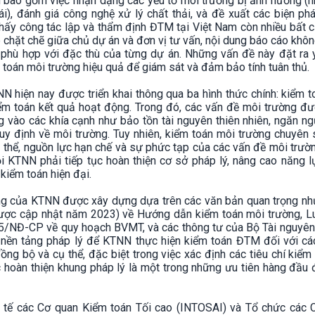
bao gồm việc nhận dạng các yếu tố môi trường bị ảnh hưởng (n
hái), đánh giá công nghệ xử lý chất thải, và đề xuất các biện p
 thấy công tác lập và thẩm định ĐTM tại Việt Nam còn nhiều bất 
chặt chẽ giữa chủ dự án và đơn vị tư vấn, nội dung báo cáo khô
g phù hợp với đặc thù của từng dự án. Những vấn đề này đặt ra
oán môi trường hiệu quả để giám sát và đảm bảo tính tuân thủ.
 hiện nay được triển khai thông qua ba hình thức chính: kiểm 
kiểm toán kết quả hoạt động. Trong đó, các vấn đề môi trường đ
g vào các khía cạnh như bảo tồn tài nguyên thiên nhiên, ngăn ng
uy định về môi trường. Tuy nhiên, kiểm toán môi trường chuyên
 thể, nguồn lực hạn chế và sự phức tạp của các vấn đề môi trườ
i KTNN phải tiếp tục hoàn thiện cơ sở pháp lý, nâng cao năng 
kiểm toán hiện đại.
ng của KTNN được xây dựng dựa trên các văn bản quan trọng nh
c cập nhật năm 2023) về Hướng dẫn kiểm toán môi trường, L
5/NĐ-CP về quy hoạch BVMT, và các thông tư của Bộ Tài nguyên
 nền tảng pháp lý để KTNN thực hiện kiểm toán ĐTM đối với cá
ồng bộ và cụ thể, đặc biệt trong việc xác định các tiêu chí kiểm
c hoàn thiện khung pháp lý là một trong những ưu tiên hàng đầu
 tế các Cơ quan Kiểm toán Tối cao (INTOSAI) và Tổ chức các 