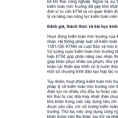
kê khí thải công nghiệp. Ngoài ra, sự
kiểm toán môi trường đã gây khó khăn 
đơn vị tư vấn ĐTM và cơ quan thẩm đị
lý và nâng cao năng lực kiểm toán viê
Đánh giá, thách thức và bài học kin
Hoạt động kiểm toán môi trường của 
nhận. Hệ thống pháp luật về kiểm toán
1581/QĐ-KTNN và Luật Bảo vệ môi trư
Số lượng cuộc kiểm toán môi trường tăn
hiện ĐTM, góp phần nâng cao nhận thứ
giúp khắc phục nhiều sai phạm, như yêu
hoặc cải thiện quy trình xử lý nước th
một số chương trình đào tạo hợp tác v
Tuy nhiên, hoạt động kiểm toán môi tr
pháp lý về kiểm toán môi trường còn th
điện lực có nhiều chủ đầu tư hoặc các 
khí thải từ các nhà máy nhiệt điện ch
khó khăn trong việc xây dựng tiêu chí
được yêu cầu, với số lượng kiểm toán 
trường. Thứ ba, việc ứng dụng công n
khăn trong việc thu thập, lưu trữ và ph