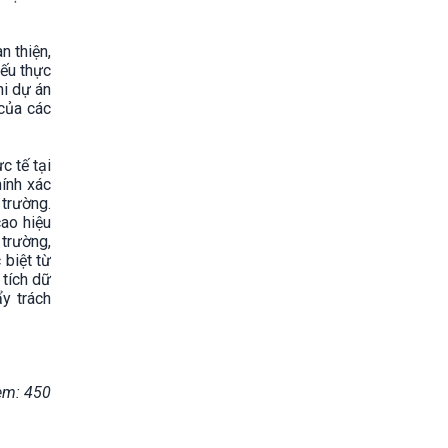
 thiện,
iếu thực
hi dự án
 của các
c tế tại
hính xác
 trường.
cao hiệu
 trường,
 biệt từ
tích dữ
ẩy trách
em: 450