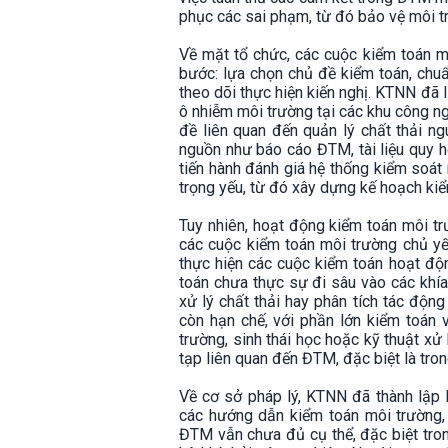
phục các sai phạm, từ đó bảo vệ môi 
Về mặt tổ chức, các cuộc kiểm toán m
bước: lựa chọn chủ đề kiểm toán, chuẩ
theo dõi thực hiện kiến nghị. KTNN đã
ô nhiễm môi trường tại các khu công n
đề liên quan đến quản lý chất thải ng
nguồn như báo cáo ĐTM, tài liệu quy 
tiến hành đánh giá hệ thống kiểm soát
trọng yếu, từ đó xây dựng kế hoạch ki
Tuy nhiên, hoạt động kiểm toán môi tr
các cuộc kiểm toán môi trường chủ yếu
thực hiện các cuộc kiểm toán hoạt độ
toán chưa thực sự đi sâu vào các khía
xử lý chất thải hay phân tích tác động
còn hạn chế, với phần lớn kiểm toán
trường, sinh thái học hoặc kỹ thuật xử
tạp liên quan đến ĐTM, đặc biệt là tro
Về cơ sở pháp lý, KTNN đã thành lập
các hướng dẫn kiểm toán môi trường,
ĐTM vẫn chưa đủ cụ thể, đặc biệt trong