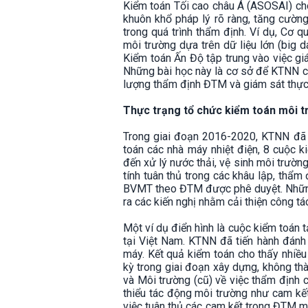
Kiểm toán Tối cao châu Á (ASOSAI) cho
khuôn khổ pháp lý rõ ràng, tăng cườ
trong quá trình thẩm định. Ví dụ, Cơ
môi trường dựa trên dữ liệu lớn (big 
Kiểm toán Ấn Độ tập trung vào việc giá
Những bài học này là cơ sở để KTNN cả
lượng thẩm định ĐTM và giám sát thực 
Thực trạng tổ chức kiểm toán môi 
Trong giai đoạn 2016-2020, KTNN đã 
toán các nhà máy nhiệt điện, 8 cuộc k
đến xử lý nước thải, vệ sinh môi trường
tính tuân thủ trong các khâu lập, thẩ
BVMT theo ĐTM được phê duyệt. Những 
ra các kiến nghị nhằm cải thiện công tá
Một ví dụ điển hình là cuộc kiểm toán 
tại Việt Nam. KTNN đã tiến hành đánh
máy. Kết quả kiểm toán cho thấy nhiều
kỳ trong giai đoạn xây dựng, không th
và Môi trường (cũ) về việc thẩm định c
thiểu tác động môi trường như cam kết
việc tuân thủ các cam kết trong ĐTM m