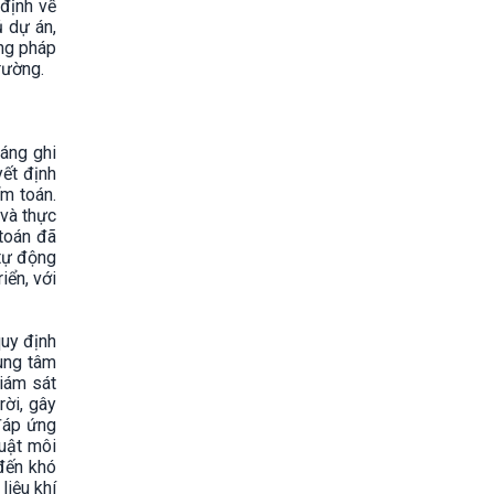
 định về
ủ dự án,
ng pháp
rường.
áng ghi
yết định
m toán.
 và thực
toán đã
 tự động
iển, với
quy định
rung tâm
giám sát
rời, gây
 đáp ứng
huật môi
đến khó
liệu khí