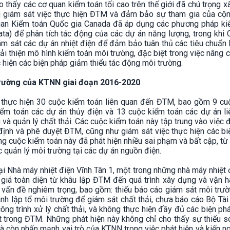
 thấy các cơ quan kiểm toán tối cao trên thế giới đã chú trọng 
ng giám sát việc thực hiện ĐTM và đảm bảo sự tham gia của cộ
 quan Kiểm toán Quốc gia Canada đã áp dụng các phương pháp ki
data) để phân tích tác động của các dự án năng lượng, trong khi
m sát các dự án nhiệt điện để đảm bảo tuân thủ các tiêu chuẩn k
i thiện mô hình kiểm toán môi trường, đặc biệt trong việc nâng 
hiện các biện pháp giảm thiểu tác động môi trường.
trường của KTNN giai đoạn 2016-2020
thực hiện 30 cuộc kiểm toán liên quan đến ĐTM, bao gồm 9 cu
iểm toán các dự án thủy điện và 13 cuộc kiểm toán các dự án l
 và quản lý chất thải. Các cuộc kiểm toán này tập trung vào việc 
m định và phê duyệt ĐTM, cũng như giám sát việc thực hiện các b
cuộc kiểm toán này đã phát hiện nhiều sai phạm và bất cập, từ
c quản lý môi trường tại các dự án nguồn điện.
tại Nhà máy nhiệt điện Vĩnh Tân 1, một trong những nhà máy nhiệt 
 giá toàn diện từ khâu lập ĐTM đến quá trình xây dựng và vận h
 vấn đề nghiêm trọng, bao gồm: thiếu báo cáo giám sát môi trư
ành lập tổ môi trường để giám sát chất thải, chưa báo cáo Bộ Tà
ông trình xử lý chất thải, và không thực hiện đầy đủ các biện p
 trong ĐTM. Những phát hiện này không chỉ cho thấy sự thiếu s
à còn nhấn mạnh vai trò của KTNN trong việc phát hiện và kiến n