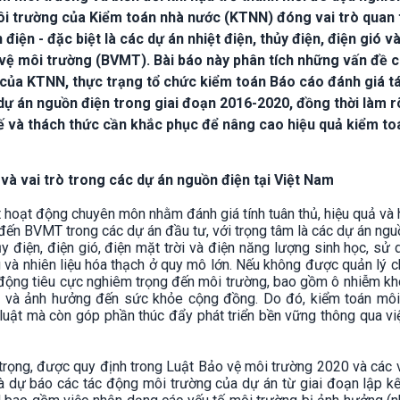
môi trường của Kiểm toán nhà nước (KTNN) đóng vai trò quan
iện - đặc biệt là các dự án nhiệt điện, thủy điện, điện gió v
o vệ môi trường (BVMT). Bài báo này phân tích những vấn đề 
 của KTNN, thực trạng tổ chức kiểm toán Báo cáo đánh giá t
dự án nguồn điện trong giai đoạn 2016-2020, đồng thời làm r
ế và thách thức cần khắc phục để nâng cao hiệu quả kiểm to
à vai trò trong các dự án nguồn điện tại Việt Nam
hoạt động chuyên môn nhằm đánh giá tính tuân thủ, hiệu quả và 
 đến BVMT trong các dự án đầu tư, với trọng tâm là các dự án ngu
y điện, điện gió, điện mặt trời và điện năng lượng sinh học, sử 
 và nhiên liệu hóa thạch ở quy mô lớn. Nếu không được quản lý c
 động tiêu cực nghiêm trọng đến môi trường, bao gồm ô nhiễm kh
ọc và ảnh hưởng đến sức khỏe cộng đồng. Do đó, kiểm toán môi
luật mà còn góp phần thúc đẩy phát triển bền vững thông qua v
trọng, được quy định trong Luật Bảo vệ môi trường 2020 và các 
à dự báo các tác động môi trường của dự án từ giai đoạn lập kế