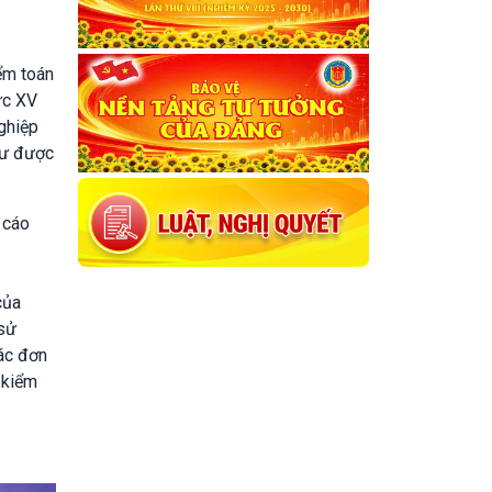
ểm toán
ực XV
ghiệp
tư được
 cáo
của
 sử
ác đơn
 kiểm