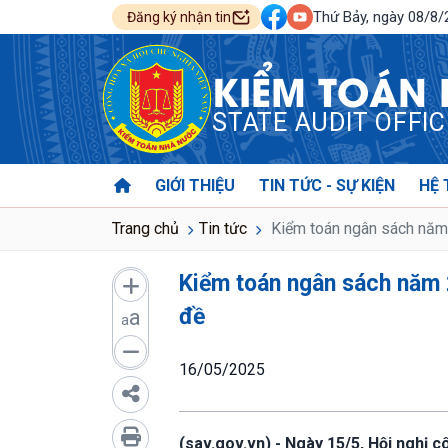
Thứ Bảy, ngày 08/8
Đăng ký nhận tin
KIỂM TOÁN
STATE AUDIT OFFI
GIỚI THIỆU
TIN TỨC - SỰ KIỆN
HỆ 
Trang chủ
Tin tức
Kiểm toán ngân sách năm 
Kiểm toán ngân sách năm 
đề
a
a
16/05/2025
(sav.gov.vn) - Ngày 15/5, Hội nghị 