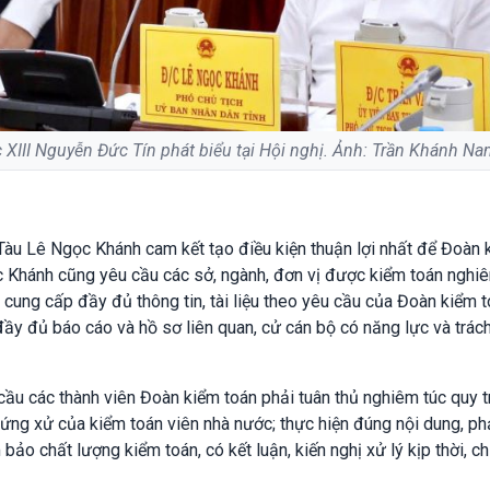
XIII Nguyễn Đức Tín phát biểu tại Hội nghị. Ảnh: Trần Khánh N
Tàu Lê Ngọc Khánh cam kết tạo điều kiện thuận lợi nhất để Đoàn 
 Khánh cũng yêu cầu các sở, ngành, đơn vị được kiểm toán nghi
 cung cấp đầy đủ thông tin, tài liệu theo yêu cầu của Đoàn kiểm t
đầy đủ báo cáo và hồ sơ liên quan, cử cán bộ có năng lực và trác
u các thành viên Đoàn kiểm toán phải tuân thủ nghiêm túc quy tr
 ứng xử của kiểm toán viên nhà nước; thực hiện đúng nội dung, ph
bảo chất lượng kiểm toán, có kết luận, kiến nghị xử lý kịp thời, ch