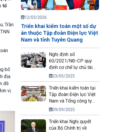
 tổ
12/03/2026
u; Trần
Triển khai kiểm toán một số dự
 KTNN
án thuộc Tập đoàn Điện lực Việt
Nam và tỉnh Tuyên Quang
toán
Nghị định số
60/2021/NĐ-CP quy
định cơ chế tự chủ tài
ng bố
chính của đơn vị sự
23/05/2025
h địa
nghiệp công lập
n đề
Triển khai kiểm toán tại
ơn vị.
Tập đoàn Điện lực Việt
Nam và Tổng công ty
Phát điện 2
09/09/2025
Triển khai Nghị quyết
của Bộ Chính trị về