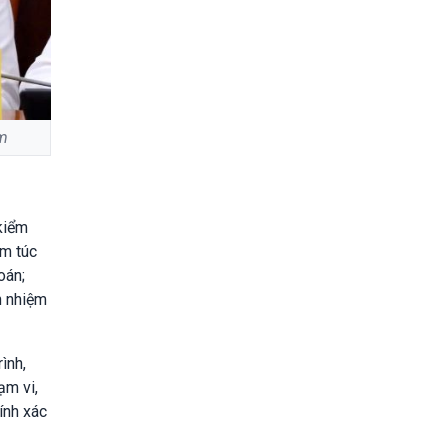
am
kiểm
êm túc
oán;
h nhiệm
ình,
ạm vi,
ính xác