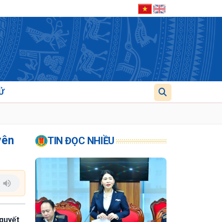
Ử
yên
TIN ĐỌC NHIỀU
 quyết