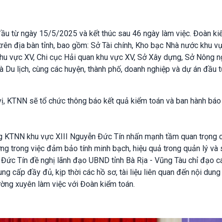
 đầu từ ngày 15/5/2025 và kết thúc sau 46 ngày làm việc. Đoàn ki
 trên địa bàn tỉnh, bao gồm: Sở Tài chính, Kho bạc Nhà nước khu v
 khu vực XV, Chi cục Hải quan khu vực XV, Sở Xây dựng, Sở Nông n
à Du lịch, cùng các huyện, thành phố, doanh nghiệp và dự án đầu 
 vị, KTNN sẽ tổ chức thông báo kết quả kiểm toán và ban hành báo
ởng KTNN khu vực XIII Nguyễn Đức Tín nhấn mạnh tầm quan trọng 
ng trong việc đảm bảo tính minh bạch, hiệu quả trong quản lý và
Đức Tín đề nghị lãnh đạo UBND tỉnh Bà Rịa - Vũng Tàu chỉ đạo c
ng cấp đầy đủ, kịp thời các hồ sơ, tài liệu liên quan đến nội dung
ường xuyên làm việc với Đoàn kiểm toán.