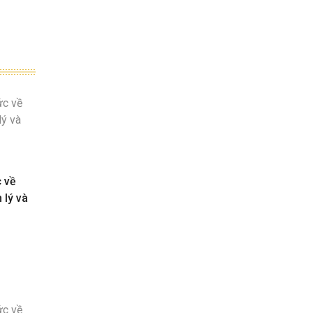
c về
 lý và