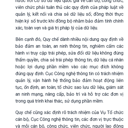
nước với Cơ sở dữ liệu quốc gia về cán bộ, công chức,
viên chức phải tuân thủ các quy định của pháp luật về
quản lý, kết nối và chia sẻ dữ liệu số; đồng thời thực
hiện ký số trước khi đồng bộ nhằm bảo đảm tính chính
xác, toàn vẹn và giá trị pháp lý của dữ liệu.
Bên cạnh đó, Quy chế dành nhiều nội dung quy định về
bảo đảm an toàn, an ninh thông tin, nghiêm cấm các
hành vi truy cập trái phép, sửa đổi dữ liệu không đúng
thẩm quyền, chia sẻ trái phép thông tin, dữ liệu cá nhân
hoặc lợi dụng phần mềm vào các mục đích không
đúng quy định. Cục Công nghệ thông tin có trách nhiệm
quản lý, vận hành hệ thống bảo đảm hoạt động liên
tục, ổn định, an toàn; tổ chức sao lưu dữ liệu, giám sát
an ninh mạng, nâng cấp, bảo trì và hỗ trợ các đơn vị
trong quá trình khai thác, sử dụng phần mềm.
Quy chế cũng xác định rõ trách nhiệm của Vụ Tổ chức
cán bộ, Cục Công nghệ thông tin, các đơn vị trực thuộc
và mỗi cán bộ, công chức, viên chức, người lao động