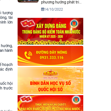
phương hướng phát triển
kinh tế xã hội và bảo
14/10/2022
ối tượng
đảm quốc phòng, an
ông, tài
ninh vùng Tây Nguyên
hính lớn
đến năm 2030, tầm nhìn
đến năm 2045
 hướng,
ban hành
ế hoạch
xác định
Quốc hội
h trước