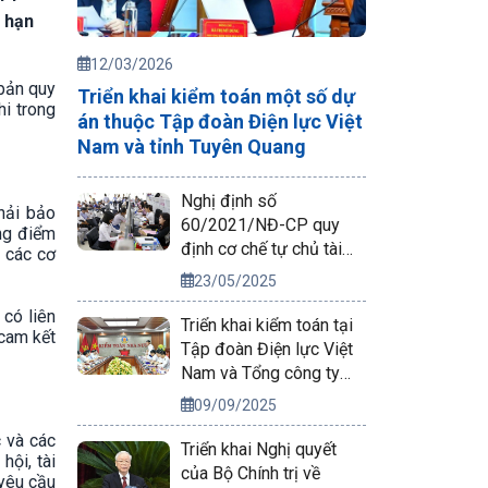
 hạn
12/03/2026
bản quy
Triển khai kiểm toán một số dự
hi trong
án thuộc Tập đoàn Điện lực Việt
Nam và tỉnh Tuyên Quang
Nghị định số
hải bảo
60/2021/NĐ-CP quy
ọng điểm
định cơ chế tự chủ tài
i các cơ
chính của đơn vị sự
23/05/2025
nghiệp công lập
 có liên
Triển khai kiểm toán tại
cam kết
Tập đoàn Điện lực Việt
Nam và Tổng công ty
Phát điện 2
09/09/2025
 và các
Triển khai Nghị quyết
hội, tài
của Bộ Chính trị về
 yêu cầu