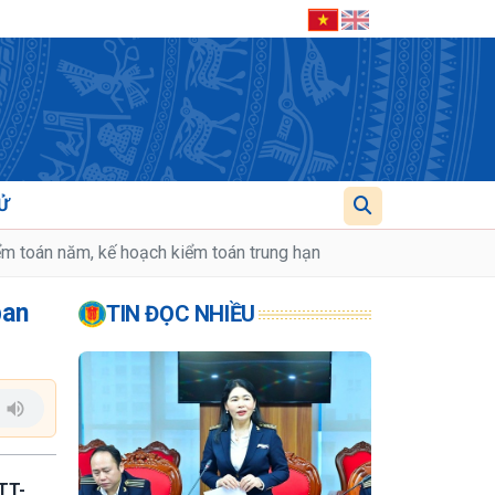
Ử
ểm toán năm, kế hoạch kiểm toán trung hạn
ban
TIN ĐỌC NHIỀU
TT-