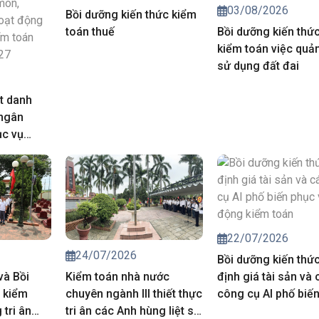
03/08/2026
Bồi dưỡng kiến thức kiểm
toán thuế
Bồi dưỡng kiến thứ
kiểm toán việc quản
sử dụng đất đai
t danh
 ngân
ục vụ
iá chuyên
trong hoạt
của Kiểm
năm 2027
22/07/2026
24/07/2026
Bồi dưỡng kiến thứ
và Bồi
Kiểm toán nhà nước
định giá tài sản và 
 kiểm
chuyên ngành III thiết thực
công cụ AI phố biế
tri ân
tri ân các Anh hùng liệt sĩ,
vụ hoạt động kiểm 