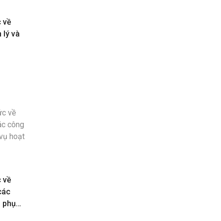
c về
 lý và
c về
các
n phục
toán