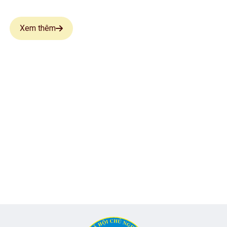
 sĩ
người có công
Xem thêm