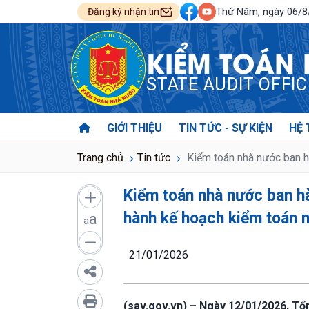
Thứ Năm, ngày 06/
Đăng ký nhận tin
KIỂM TOÁN
STATE AUDIT OFFI
GIỚI THIỆU
TIN TỨC - SỰ KIỆN
HỆ 
Trang chủ
Tin tức
Kiểm toán nhà nước ban hà
Kiểm toán nhà nước ban hà
hành kế hoạch kiểm toán 
a
a
21/01/2026
(sav.gov.vn) – Ngày 12/01/2026, Tổ