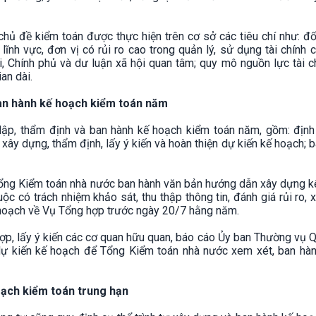
 chủ đề kiểm toán được thực hiện trên cơ sở các tiêu chí như: đ
ĩnh vực, đơn vị có rủi ro cao trong quản lý, sử dụng tài chính c
 Chính phủ và dư luận xã hội quan tâm; quy mô nguồn lực tài c
an dài.
ban hành kế hoạch kiểm toán năm
 lập, thẩm định và ban hành kế hoạch kiểm toán năm, gồm: định
ây dựng, thẩm định, lấy ý kiến và hoàn thiện dự kiến kế hoạch; 
ổng Kiểm toán nhà nước ban hành văn bản hướng dẫn xây dựng k
ộc có trách nhiệm khảo sát, thu thập thông tin, đánh giá rủi ro, 
 hoạch về Vụ Tổng hợp trước ngày 20/7 hằng năm.
ợp, lấy ý kiến các cơ quan hữu quan, báo cáo Ủy ban Thường vụ 
 dự kiến kế hoạch để Tổng Kiểm toán nhà nước xem xét, ban hàn
oạch kiểm toán trung hạn