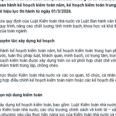
 ban hành kế hoạch kiểm toán năm, kế hoạch kiểm toán trung
 hiệu lực thi hành từ ngày 01/3/2026.
óa quy định của Luật Kiểm toán nhà nước và Luật Ban hành văn 
uy trình, nâng cao chất lượng, tính minh bạch, khoa học và khả t
của toàn ngành.
nguyên tắc xây dựng kế hoạch
 hành kế hoạch kiểm toán năm, kế hoạch kiểm toán trung hạn p
ớc, tuân thủ pháp luật, khách quan, minh bạch, có trọng tâm, tr
hoạch kiểm toán được xây dựng trên cơ sở phối hợp chặt chẽ vớ
 nhằm tránh trùng lặp, chồng chéo.
rực thuộc Kiểm toán nhà nước và các cơ quan, tổ chức, cá nhân
ng hợp điều chỉnh kế hoạch kiểm toán năm hoặc các kế hoạch đã 
họn nội dung kiểm toán
xây dựng kế hoạch kiểm toán, bao gồm: Luật Kiểm toán nhà nước
n Kiểm toán nhà nước; các chủ trương, chính sách về kinh tế – xã 
a phương; yêu cầu thực tiễn, năng lực của Kiểm toán nhà nước và