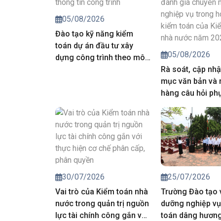
05/08/2026
Đào tạo kỹ năng kiểm
toán dự án đầu tư xây
05/08/2026
dựng công trình theo mô
hình thông tin công trình
Rà soát, cập nhậ
mục văn bản và
hàng câu hỏi ph
công tác đánh g
môn, nghiệp vụ 
động kiểm toán 
toán nhà nước 
25/07/2026
30/07/2026
Trường Đào tạo 
Vai trò của Kiểm toán nhà
dưỡng nghiệp vụ
nước trong quản trị nguồn
toán dâng hương 
lực tài chính công gắn với