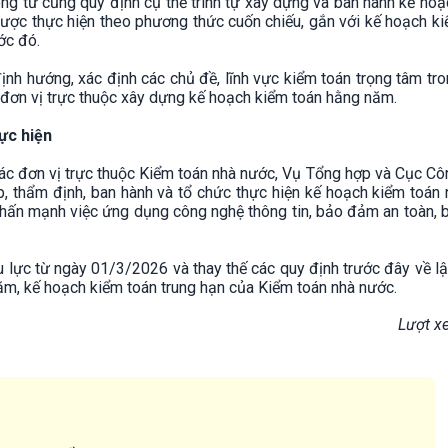
g tư cũng quy định cụ thể trình tự xây dựng và ban hành kế ho
được thực hiện theo phương thức cuốn chiếu, gắn với kế hoạch k
ớc đó.
ịnh hướng, xác định các chủ đề, lĩnh vực kiểm toán trọng tâm tr
 đơn vị trực thuộc xây dựng kế hoạch kiểm toán hằng năm.
ực hiện
các đơn vị trực thuộc Kiểm toán nhà nước, Vụ Tổng hợp và Cục C
ợp, thẩm định, ban hành và tổ chức thực hiện kế hoạch kiểm toán
nhấn mạnh việc ứng dụng công nghệ thông tin, bảo đảm an toàn,
lực từ ngày 01/3/2026 và thay thế các quy định trước đây về lậ
ăm, kế hoạch kiểm toán trung hạn của Kiểm toán nhà nước.
Lượt x