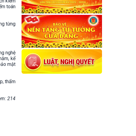
ạch kiểm
iểm toán
ong từng
ông nghệ
 năm, kế
 bảo mật
p, thẩm
em: 214