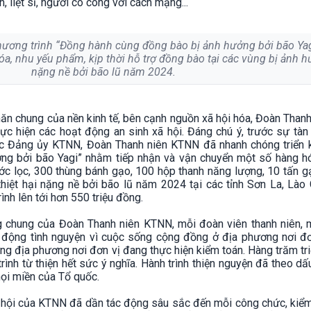
, liệt sĩ, người có công với cách mạng...
ương trình “Đồng hành cùng đồng bào bị ảnh hưởng bởi bão Yag
, nhu yếu phẩm, kịp thời hỗ trợ đồng bào tại các vùng bị ảnh hư
nặng nề bởi bão lũ năm 2024.
ăn chung của nền kinh tế, bên cạnh nguồn xã hội hóa, Đoàn Tha
c hiện các hoạt động an sinh xã hội. Đáng chú ý, trước sự tàn
c Đảng ủy KTNN, Đoàn Thanh niên KTNN đã nhanh chóng triển k
ng bởi bão Yagi” nhằm tiếp nhận và vận chuyển một số hàng h
c lọc, 300 thùng bánh gạo, 100 hộp thanh năng lượng, 10 tấn gạo
hiệt hại nặng nề bởi bão lũ năm 2024 tại các tỉnh Sơn La, Lào C
nh lên tới hơn 550 triệu đồng.
 chung của Đoàn Thanh niên KTNN, mỗi đoàn viên thanh niên, m
 động tình nguyện vì cuộc sống cộng đồng ở địa phương nơi đơ
ững địa phương nơi đơn vị đang thực hiện kiểm toán. Hàng trăm t
ình từ thiện hết sức ý nghĩa. Hành trình thiện nguyện đã theo d
mọi miền của Tổ quốc.
 hội của KTNN đã dần tác động sâu sắc đến mỗi công chức, kiểm