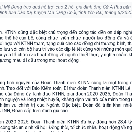
 Mỹ Dung trao quà hỗ trợ cho 2 hộ gia đình ông Cứ A Pha bản 
Dinh bản Dào Xa, huyện Mù Cang Chải, tỉnh Yên Bái, tháng 6/2025
ện, KTNN cũng đặc biệt chú trọng đến công tác đền ơn đáp nghĩ
ác thế hệ cán bộ, công chức, viên chức, người lao động đã và 
ợp với KTNN thăm, tặng quà cho các đồng chí thương binh, thân
 lưu với cán bộ hưu trí vào các dịp lễ tết cùng với những món q
uyên tổ chức các hoạt động về nguồn thiết thực, ý nghĩa nhằm kh
gương mẫu đi đầu trong mọi hoạt động...
ộng tình nguyện của Đoàn Thanh niên KTNN cũng là một trong
gành. Trao đổi với Báo Kiểm toán, Bí thư đoàn Thanh niên KTNN 
sao của Đảng ủy, lãnh đạo KTNN, giai đoạn 2020-2025, Đoàn Th
tình nguyện và lòng nhiệt huyết, khẳng định vai trò của mình trong
hiệm vụ chính trị của Ngành. Đặc biệt, Đoàn đã triển khai nhi
KTNN, Đoàn cấp trên đánh giá cao.
đoạn 2020-2025, Đoàn Thanh niên KTNN đã huy động hơn 28,4 tỷ
công tác an sinh xã hội. Đồng thời, tổ chức nhiều hoạt động về n