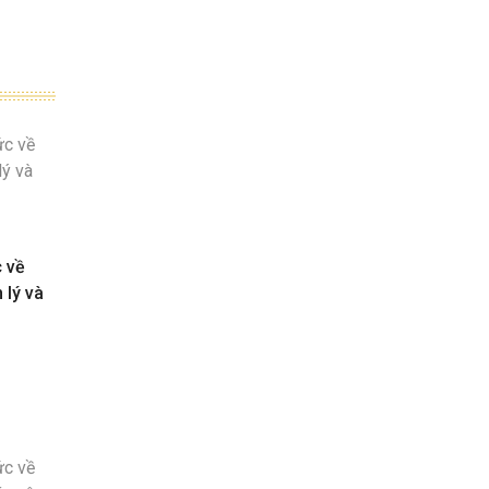
c về
 lý và