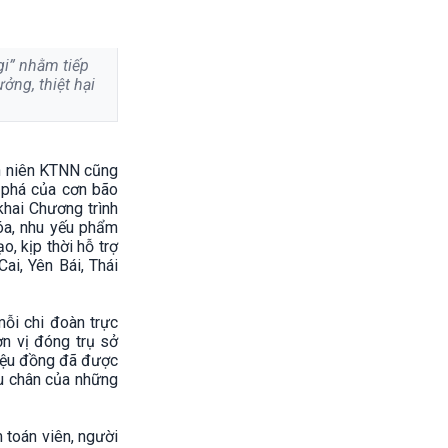
i” nhằm tiếp
ởng, thiệt hại
nh niên KTNN cũng
 phá của cơn bão
hai Chương trình
óa, nhu yếu phẩm
, kịp thời hỗ trợ
ai, Yên Bái, Thái
ỗi chi đoàn trực
n vị đóng trụ sở
riệu đồng đã được
ấu chân của những
 toán viên, người