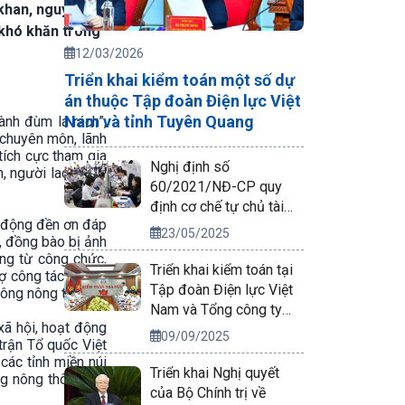
 khan, nguyên
 khó khăn trong
12/03/2026
Triển khai kiểm toán một số dự
án thuộc Tập đoàn Điện lực Việt
Nam và tỉnh Tuyên Quang
ành đùm lá rách”,
 chuyên môn, lãnh
tích cực tham gia
Nghị định số
, người lao động
60/2021/NĐ-CP quy
định cơ chế tự chủ tài
t động đền ơn đáp
chính của đơn vị sự
23/05/2025
, đồng bào bị ảnh
nghiệp công lập
ng từ công chức,
Triển khai kiểm toán tại
rợ công tác phòng
Tập đoàn Điện lực Việt
ông nông thôn...
Nam và Tổng công ty
xã hội, hoạt động
Phát điện 2
09/09/2025
trận Tổ quốc Việt
các tỉnh miền núi
Triển khai Nghị quyết
ng nông thôn và 1
của Bộ Chính trị về