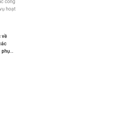
c về
các
n phục
toán