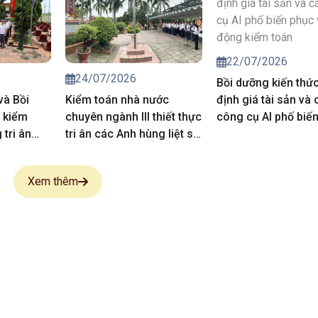
của Kiểm
năm 2027
22/07/2026
24/07/2026
Bồi dưỡng kiến thứ
và Bồi
Kiểm toán nhà nước
định giá tài sản và 
 kiểm
chuyên ngành III thiết thực
công cụ AI phố biế
tri ân
tri ân các Anh hùng liệt sĩ,
vụ hoạt động kiểm 
 sĩ
người có công
Xem thêm