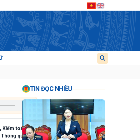
Ử
TIN ĐỌC NHIỀU
a, Kiểm toán nhà
. Thông qua các