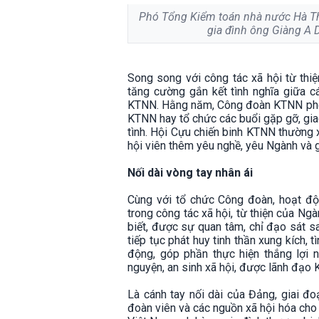
Phó Tổng Kiểm toán nhà nước Hà Thị
gia đình ông Giàng A 
Song song với công tác xã hội từ thi
tăng cường gắn kết tình nghĩa giữa c
KTNN. Hằng năm, Công đoàn KTNN phối h
KTNN hay tổ chức các buổi gặp gỡ, giao
tình. Hội Cựu chiến binh KTNN thường x
hội viên thêm yêu nghề, yêu Ngành và 
Nối dài vòng tay nhân ái
Cùng với tổ chức Công đoàn, hoạt đ
trong công tác xã hội, từ thiện của N
biết, được sự quan tâm, chỉ đạo sát 
tiếp tục phát huy tinh thần xung kích, 
động, góp phần thực hiện thắng lợi n
nguyện, an sinh xã hội, được lãnh đạo 
Là cánh tay nối dài của Đảng, giai 
đoàn viên và các nguồn xã hội hóa cho 