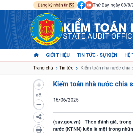
Thứ Bảy, ngày 08/8
Đăng ký nhận tin
KIỂM TOÁN
STATE AUDIT OFFI
GIỚI THIỆU
TIN TỨC - SỰ KIỆN
HỆ 
Trang chủ
Tin tức
Kiểm toán nhà nước chia 
Kiểm toán nhà nước chia 
a
a
16/06/2025
(sav.gov.vn) - Theo đánh giá, trong
nước (KTNN) luôn là một trong những