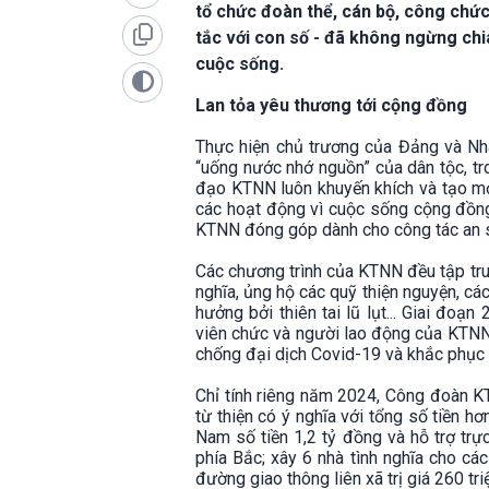
tổ chức đoàn thể, cán bộ, công chứ
tắc với con số - đã không ngừng chi
cuộc sống.
Lan tỏa yêu thương tới cộng đồng
Thực hiện chủ trương của Đảng và Nhà n
“uống nước nhớ nguồn” của dân tộc, tr
đạo KTNN luôn khuyến khích và tạo mọ
các hoạt động vì cuộc sống cộng đồng
KTNN đóng góp dành cho công tác an sin
Các chương trình của KTNN đều tập tru
nghĩa, ủng hộ các quỹ thiện nguyện, cá
hưởng bởi thiên tai lũ lụt... Giai đ
viên chức và người lao động của KTNN 
chống đại dịch Covid-19 và khắc phục hậ
Chỉ tính riêng năm 2024, Công đoàn KT
từ thiện có ý nghĩa với tổng số tiền h
Nam số tiền 1,2 tỷ đồng và hỗ trợ trực
phía Bắc; xây 6 nhà tình nghĩa cho các
đường giao thông liên xã trị giá 260 tri