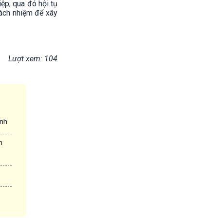
ệp; qua đó hội tụ
rách nhiệm để xây
Lượt xem: 104
ình
n