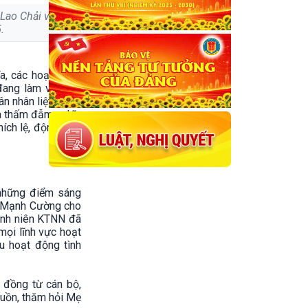
Lao Chải và hộ
.
a, các hoạt động
đang làm việc tại
 nhân liệt sỹ tại
uà thấm đẫm nghĩa
ích lệ, động viên
 những điểm sáng
Lê Mạnh Cường cho
anh niên KTNN đã
 mọi lĩnh vực hoạt
ều hoạt động tình
 đồng từ cán bộ,
guồn, thăm hỏi Mẹ