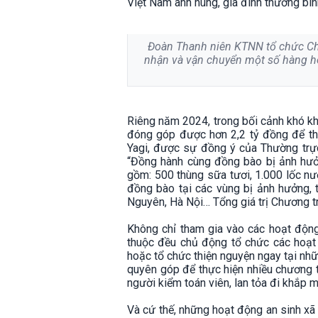
Việt Nam anh hùng, gia đình thương binh
Đoàn Thanh niên KTNN tổ chức Ch
nhận và vận chuyển một số hàng hóa
Riêng năm 2024, trong bối cảnh khó kh
đóng góp được hơn 2,2 tỷ đồng để thự
Yagi, được sự đồng ý của Thường trự
“Đồng hành cùng đồng bào bị ảnh hưở
gồm: 500 thùng sữa tươi, 1.000 lốc nướ
đồng bào tại các vùng bị ảnh hưởng, t
Nguyên, Hà Nội… Tổng giá trị Chương trì
Không chỉ tham gia vào các hoạt động
thuộc đều chủ động tổ chức các hoạt
hoặc tổ chức thiện nguyện ngay tại nh
quyên góp để thực hiện nhiều chương tr
người kiểm toán viên, lan tỏa đi khắp 
Và cứ thế, những hoạt động an sinh xã