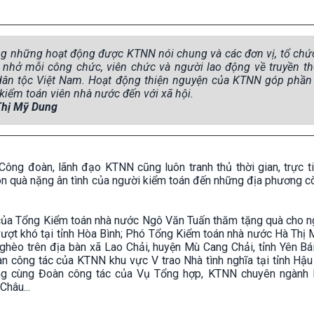
ong những hoạt động được KTNN nói chung và các đơn vị, tổ chứ
 nhở mỗi công chức, viên chức và người lao động về truyền 
 dân tộc Việt Nam. Hoạt động thiện nguyện của KTNN góp phần l
iểm toán viên nhà nước đến với xã hội.
Thị Mỹ Dung
ông đoàn, lãnh đạo KTNN cũng luôn tranh thủ thời gian, trực t
ón quà nặng ân tình của người kiểm toán đến những địa phương c
của Tổng Kiểm toán nhà nước Ngô Văn Tuấn thăm tặng quà cho n
ượt khó tại tỉnh Hòa Bình; Phó Tổng Kiểm toán nhà nước Hà Thị 
nghèo trên địa bàn xã Lao Chải, huyện Mù Cang Chải, tỉnh Yên B
 công tác của KTNN khu vực V trao Nhà tình nghĩa tại tỉnh Hậu
g cùng Đoàn công tác của Vụ Tổng hợp, KTNN chuyên ngành I
Châu...