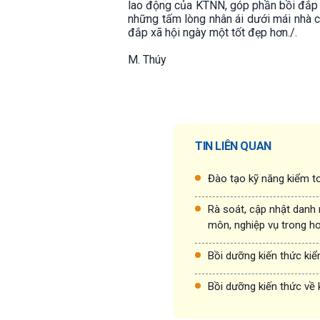
lao động của KTNN, góp phần bồi đắp t
những tấm lòng nhân ái dưới mái nhà c
đắp xã hội ngày một tốt đẹp hơn./.
M. Thúy
TIN LIÊN QUAN
Đào tạo kỹ năng kiểm to
Rà soát, cập nhật danh
môn, nghiệp vụ trong h
Bồi dưỡng kiến thức ki
Bồi dưỡng kiến thức về 