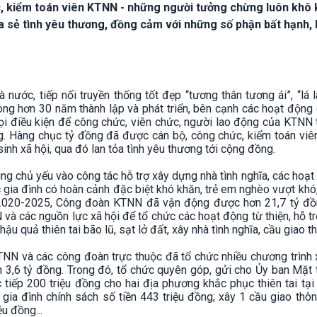
c, kiểm toán viên KTNN - những người tưởng chừng luôn khô
a sẻ tình yêu thương, đồng cảm với những số phận bất hạnh,
ước, tiếp nối truyền thống tốt đẹp “tương thân tương ái”, “lá l
ong hơn 30 năm thành lập và phát triển, bên cạnh các hoạt động
i điều kiện để công chức, viên chức, người lao động của KTNN 
. Hàng chục tỷ đồng đã được cán bộ, công chức, kiểm toán viên
h xã hội, qua đó lan tỏa tình yêu thương tới cộng đồng.
ng chủ yếu vào công tác hỗ trợ xây dựng nhà tình nghĩa, các hoạ
c gia đình có hoàn cảnh đặc biệt khó khăn, trẻ em nghèo vượt khó
oạn 2020-2025, Công đoàn KTNN đã vận động được hơn 21,7 tỷ đồ
và các nguồn lực xã hội để tổ chức các hoạt động từ thiện, hỗ t
u quả thiên tai bão lũ, sạt lở đất, xây nhà tình nghĩa, cầu giao th
NN và các công đoàn trực thuộc đã tổ chức nhiều chương trình 
ơn 3,6 tỷ đồng. Trong đó, tổ chức quyên góp, gửi cho Ủy ban Mặt 
 tiếp 200 triệu đồng cho hai địa phương khắc phục thiên tai tại 
 gia đình chính sách số tiền 443 triệu đồng; xây 1 cầu giao thô
ệu đồng...