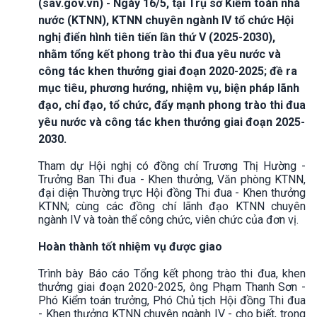
(sav.gov.vn) - Ngày 16/5, tại Trụ sở Kiểm toán nhà
nước (KTNN), KTNN chuyên ngành IV tổ chức Hội
nghị điển hình tiên tiến lần thứ V (2025-2030),
nhằm tổng kết phong trào thi đua yêu nước và
công tác khen thưởng giai đoạn 2020-2025; đề ra
mục tiêu, phương hướng, nhiệm vụ, biện pháp lãnh
đạo, chỉ đạo, tổ chức, đẩy mạnh phong trào thi đua
yêu nước và công tác khen thưởng giai đoạn 2025-
2030.
Tham dự Hội nghị có đồng chí Trương Thị Hường -
Trưởng Ban Thi đua - Khen thưởng, Văn phòng KTNN,
đại diện Thường trực Hội đồng Thi đua - Khen thưởng
KTNN; cùng các đồng chí lãnh đạo KTNN chuyên
ngành IV và toàn thể công chức, viên chức của đơn vị.
Hoàn thành tốt nhiệm vụ được giao
Trình bày Báo cáo Tổng kết phong trào thi đua, khen
thưởng giai đoạn 2020-2025, ông Phạm Thanh Sơn -
Phó Kiểm toán trưởng, Phó Chủ tịch Hội đồng Thi đua
- Khen thưởng KTNN chuyên ngành IV - cho biết, trong