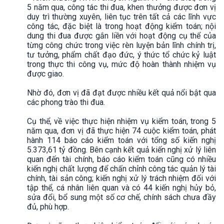
5 năm qua, công tác thi đua, khen thưởng được đơn vị
duy trì thường xuyên, liên tục trên tất cả các lĩnh vực
công tác, đặc biệt là trong hoạt động kiểm toán; nội
dung thi đua được gắn liền với hoạt động cụ thể của
từng công chức trong việc rèn luyện bản lĩnh chính trị,
tư tưởng, phẩm chất đạo đức, ý thức tổ chức kỷ luật
trong thực thi công vụ, mức độ hoàn thành nhiệm vụ
được giao.
Nhờ đó, đơn vị đã đạt được nhiều kết quả nổi bật qua
các phong trào thi đua.
Cụ thể, về việc thực hiện nhiệm vụ kiểm toán, trong 5
năm qua, đơn vị đã thực hiện 74 cuộc kiểm toán, phát
hành 114 báo cáo kiểm toán với tổng số kiến nghị
5.373,61 tỷ đồng. Bên cạnh kết quả kiến nghị xử lý liên
quan đến tài chính, báo cáo kiểm toán cũng có nhiều
kiến nghị chất lượng để chấn chỉnh công tác quản lý tài
chính, tài sản công; kiến nghị xử lý trách nhiệm đối với
tập thể, cá nhân liên quan và có 44 kiến nghị hủy bỏ,
sửa đổi, bổ sung một số cơ chế, chính sách chưa đầy
đủ, phù hợp.