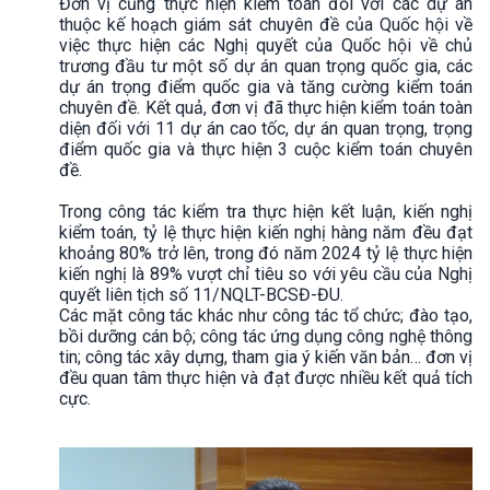
Đơn vị cũng thực hiện kiểm toán đối với các dự án
thuộc kế hoạch giám sát chuyên đề của Quốc hội về
việc thực hiện các Nghị quyết của Quốc hội về chủ
trương đầu tư một số dự án quan trọng quốc gia, các
dự án trọng điểm quốc gia và tăng cường kiểm toán
chuyên đề. Kết quả, đơn vị đã thực hiện kiểm toán toàn
diện đối với 11 dự án cao tốc, dự án quan trọng, trọng
điểm quốc gia và thực hiện 3 cuộc kiểm toán chuyên
đề.
Trong công tác kiểm tra thực hiện kết luận, kiến nghị
kiểm toán, tỷ lệ thực hiện kiến nghị hàng năm đều đạt
khoảng 80% trở lên, trong đó năm 2024 tỷ lệ thực hiện
kiến nghị là 89% vượt chỉ tiêu so với yêu cầu của Nghị
quyết liên tịch số 11/NQLT-BCSĐ-ĐU.
Các mặt công tác khác như công tác tổ chức; đào tạo,
bồi dưỡng cán bộ; công tác ứng dụng công nghệ thông
tin; công tác xây dựng, tham gia ý kiến văn bản… đơn vị
đều quan tâm thực hiện và đạt được nhiều kết quả tích
cực.