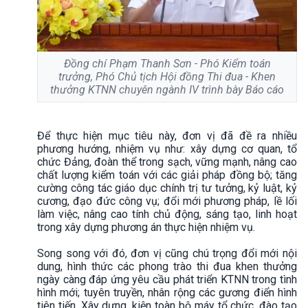
Đồng chí Phạm Thanh Sơn - Phó Kiểm toán
trưởng, Phó Chủ tịch Hội đồng Thi đua - Khen
thưởng KTNN chuyên ngành IV trình bày Báo cáo
Để thực hiện mục tiêu này, đơn vị đã đề ra nhiều
phương hướng, nhiệm vụ như: xây dựng cơ quan, tổ
chức Đảng, đoàn thể trong sạch, vững mạnh, nâng cao
chất lượng kiểm toán với các giải pháp đồng bộ; tăng
cường công tác giáo dục chính trị tư tưởng, kỷ luật, kỷ
cương, đạo đức công vụ; đổi mới phương pháp, lề lối
làm việc, nâng cao tính chủ động, sáng tạo, linh hoạt
trong xây dựng phương án thực hiện nhiệm vụ.
Song song với đó, đơn vị cũng chú trọng đổi mới nội
dung, hình thức các phong trào thi đua khen thưởng
ngày càng đáp ứng yêu cầu phát triển KTNN trong tình
hình mới; tuyên truyền, nhân rộng các gương điển hình
tiên tiến. Xây dựng, kiện toàn bộ máy tổ chức, đào tạo