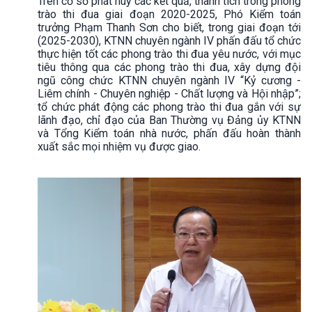
Trên cơ sở phát huy các kết quả, thành tích trong phong
trào thi đua giai đoạn 2020-2025, Phó Kiểm toán
trưởng Phạm Thanh Sơn cho biết, trong giai đoạn tới
(2025-2030), KTNN chuyên ngành IV phấn đấu tổ chức
thực hiện tốt các phong trào thi đua yêu nước, với mục
tiêu thông qua các phong trào thi đua, xây dựng đội
ngũ công chức KTNN chuyên ngành IV “Kỷ cương -
Liêm chính - Chuyên nghiệp - Chất lượng và Hội nhập”;
tổ chức phát động các phong trào thi đua gắn với sự
lãnh đạo, chỉ đạo của Ban Thường vụ Đảng ủy KTNN
và Tổng Kiểm toán nhà nước, phấn đấu hoàn thành
xuất sắc mọi nhiệm vụ được giao.