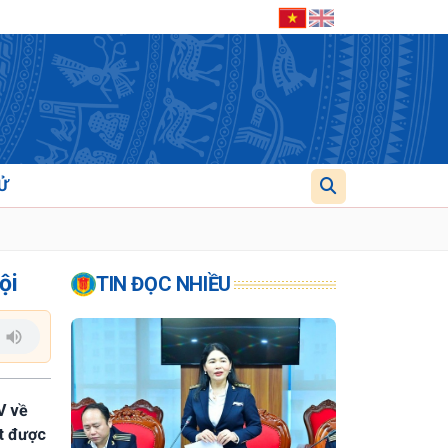
Ử
ội
TIN ĐỌC NHIỀU
V về
ạt được