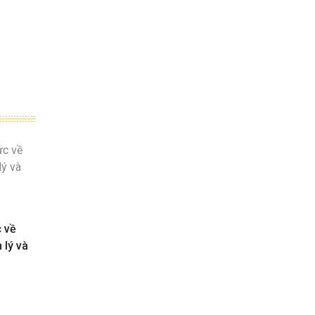
c về
 lý và