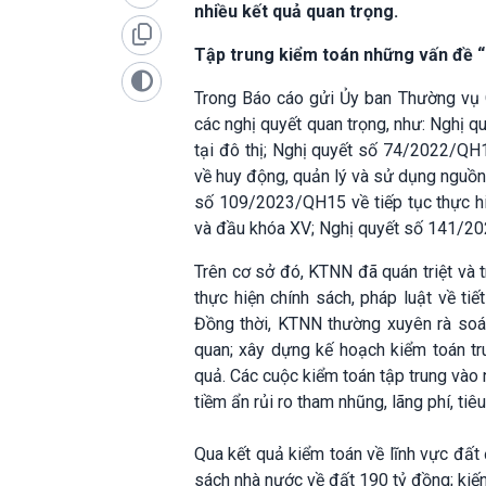
nhiều kết quả quan trọng.
Tập trung kiểm toán những vấn đề 
Trong Báo cáo gửi Ủy ban Thường vụ Q
các nghị quyết quan trọng, như: Nghị 
tại đô thị; Nghị quyết số 74/2022/QH
về huy động, quản lý và sử dụng nguồn 
số 109/2023/QH15 về tiếp tục thực hi
và đầu khóa XV; Nghị quyết số 141/202
Trên cơ sở đó, KTNN đã quán triệt và t
thực hiện chính sách, pháp luật về tiế
Đồng thời, KTNN thường xuyên rà soát
quan; xây dựng kế hoạch kiểm toán tr
quả. Các cuộc kiểm toán tập trung vào 
tiềm ẩn rủi ro tham nhũng, lãng phí, tiê
Qua kết quả kiểm toán về lĩnh vực đấ
sách nhà nước về đất 190 tỷ đồng; kiế