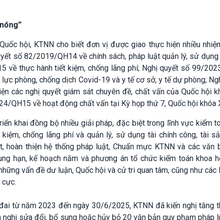
“nóng”
uốc hội, KTNN cho biết đơn vị được giao thực hiện nhiều nhiệm
quyết số 82/2019/QH14 về chính sách, pháp luật quản lý, sử dụng
15 về thực hành tiết kiệm, chống lãng phí; Nghị quyết số 99/20
lực phòng, chống dịch Covid-19 và y tế cơ sở, y tế dự phòng; Ng
ện các nghị quyết giám sát chuyên đề, chất vấn của Quốc hội k
4/QH15 về hoạt động chất vấn tại Kỳ họp thứ 7, Quốc hội khóa 
riển khai đồng bộ nhiều giải pháp, đặc biệt trong lĩnh vực kiểm t
t kiệm, chống lãng phí và quản lý, sử dụng tài chính công, tài s
, hoàn thiện hệ thống pháp luật, Chuẩn mực KTNN và các văn b
ung hạn, kế hoạch năm và phương án tổ chức kiểm toán khoa họ
những vấn đề dư luận, Quốc hội và cử tri quan tâm, cũng như các 
u cực.
t đai từ năm 2023 đến ngày 30/6/2025, KTNN đã kiến nghị tăng t
n nghị sửa đổi, bổ sung hoặc hủy bỏ 20 văn bản quy phạm pháp l