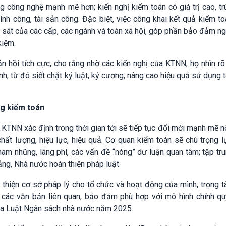
ng công nghệ mạnh mẽ hơn; kiến nghị kiểm toán có giá trị cao, t
ính công, tài sản công. Đặc biệt, việc công khai kết quả kiểm t
 sát của các cấp, các ngành và toàn xã hội, góp phần bảo đảm n
kiệm.
 hồi tích cực, cho rằng nhờ các kiến nghị của KTNN, họ nhìn r
nh, từ đó siết chặt kỷ luật, kỷ cương, nâng cao hiệu quả sử dụng t
ng kiểm toán
KTNN xác định trong thời gian tới sẽ tiếp tục đổi mới mạnh mẽ n
ất lượng, hiệu lực, hiệu quả. Cơ quan kiểm toán sẽ chú trọng l
tham nhũng, lãng phí, các vấn đề “nóng” dư luận quan tâm; tập tr
ảng, Nhà nước hoàn thiện pháp luật.
thiện cơ sở pháp lý cho tổ chức và hoạt động của mình, trọng t
 các văn bản liên quan, bảo đảm phù hợp với mô hình chính qu
ủa Luật Ngân sách nhà nước năm 2025.