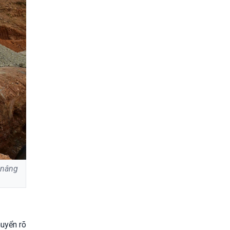
 nâng
huyển rõ