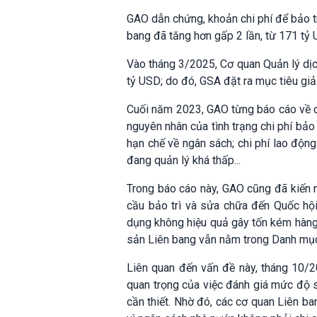
GAO dẫn chứng, khoản chi phí để bảo t
bang đã tăng hơn gấp 2 lần, từ 171 tỷ
Vào tháng 3/2025, Cơ quan Quản lý dịch
tỷ USD; do đó, GSA đặt ra mục tiêu giả
Cuối năm 2023, GAO từng báo cáo về c
nguyên nhân của tình trạng chi phí bảo
hạn chế về ngân sách; chi phí lao động
đang quản lý khá thấp...
Trong báo cáo này, GAO cũng đã kiến n
cầu bảo trì và sửa chữa đến Quốc hội
dụng không hiệu quả gây tốn kém hàng 
sản Liên bang vẫn nằm trong Danh mục
Liên quan đến vấn đề này, tháng 10/
quan trọng của việc đánh giá mức độ 
cần thiết. Nhờ đó, các cơ quan Liên ba