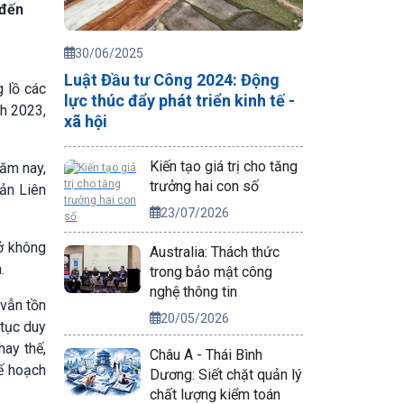
 đến
30/06/2025
Luật Đầu tư Công 2024: Động
 lồ các
lực thúc đẩy phát triển kinh tế -
nh 2023,
xã hội
Kiến tạo giá trị cho tăng
ăm nay,
trưởng hai con số
sản Liên
23/07/2026
ở không
Australia: Thách thức
.
trong bảo mật công
nghệ thông tin
 vẫn tồn
20/05/2026
 tục duy
hay thế,
Châu Á - Thái Bình
ế hoạch
Dương: Siết chặt quản lý
chất lượng kiểm toán