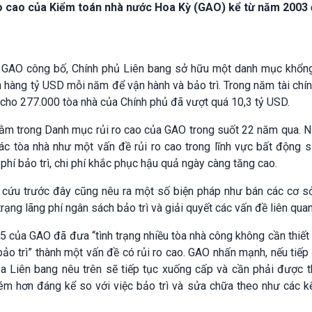
o cao của Kiểm toán nhà nước Hoa Kỳ (GAO) kể từ năm 2003
GAO công bố, Chính phủ Liên bang sở hữu một danh mục khổng
ốn hàng tỷ USD mỗi năm để vận hành và bảo trì. Trong năm tài chí
n cho 277.000 tòa nhà của Chính phủ đã vượt quá 10,3 tỷ USD.
nằm trong Danh mục rủi ro cao của GAO trong suốt 22 năm qua. N
ác tòa nhà như một vấn đề rủi ro cao trong lĩnh vực bất động 
hí bảo trì, chi phí khắc phục hậu quả ngày càng tăng cao.
 cứu trước đây cũng nêu ra một số biện pháp như bán các cơ s
trạng lãng phí ngân sách bảo trì và giải quyết các vấn đề liên quan
 của GAO đã đưa “tình trạng nhiều tòa nhà công không cần thiết
 bảo trì” thành một vấn đề có rủi ro cao. GAO nhấn mạnh, nếu tiếp
của Liên bang nêu trên sẽ tiếp tục xuống cấp và cần phải được t
kém hơn đáng kể so với việc bảo trì và sửa chữa theo như các k