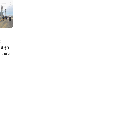
c
 điện
h thức