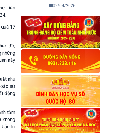
02/04/2026
 sự Liên
24.
t quá 17
heo đó,
ng những
quan này
xuất nhu
hoặc sử
bất động
ạnh tầm
à không
 bảo trì