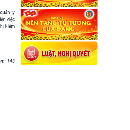
 quản lý
iện việc
ghị kiểm
em: 143