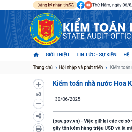
Thứ Năm, ngày 06/
Đăng ký nhận tin
KIỂM TOÁN
STATE AUDIT OFFI
GIỚI THIỆU
TIN TỨC - SỰ KIỆN
HỆ 
Trang chủ
Hội nhập và phát triển
Kiểm toán 
Kiểm toán nhà nước Hoa Kỳ
a
a
30/06/2025
(sav.gov.vn) - Việc giữ lại các cơ 
gây tốn kém hàng triệu USD và là mộ