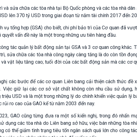
rì và sửa chữa các tòa nhà tại Bộ Quốc phòng và các tòa nhà dân
 USD lên 370 tỷ USD trong giai đoạn từ năm tài chính 2017 đến 20
 vụ tổng hợp (GSA) cho biết, chi phí bảo trì của Cơ quan đã vượ
i quyết vấn đề này là một trong những ưu tiên hàng đầu.
ông tác quản lý bất động sản tại GSA và 3 cơ quan công khác. T
 trì, sửa chữa các tòa nhà công ngày càng tăng là do còn tồn đọ
 và vật liệu tăng cao; tuổi đời của các bất động sản mà các cơ 
ghị các bước để các cơ quan Liên bang cải thiện cách thức đề 
. Việc giữ lại các cơ sở vật chất không còn nhu cầu sử dụng, 
triệu USD và là một trong những lý do chính khiến việc quản lý 
 rủi ro cao của GAO kể từ năm 2003 đến nay.
2023, GAO cũng từng đưa ra một số kiến nghị, trong đó nhấn m
sử dụng các tòa nhà do Liên bang sở hữu; việc bán những tòa nh
ng có thể giảm tình trạng tiêu tốn ngân sách quá lớn cho công tác