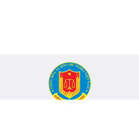
CỔNG THÔNG TIN ĐIỆN TỬ KIỂM TOÁN NHÀ NƯỚC
Cơ quan chủ quản: Kiểm toán nhà nước
nh, Phường Yên Hòa, TP Hà Nội -
Điện thoại:
024.6262.8616 -
Email