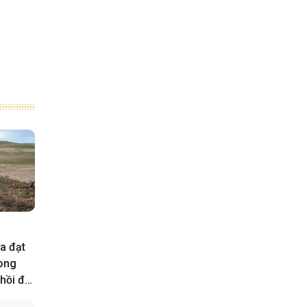
a đạt
rong
hồi đất