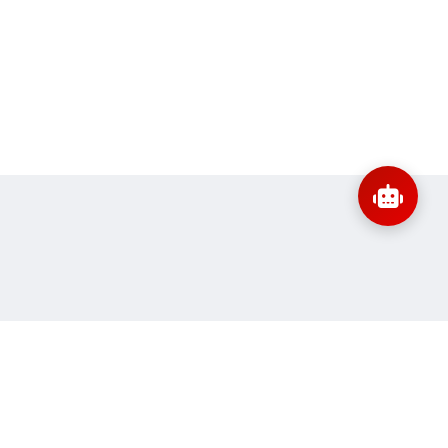
:
banbientap@sav.gov.vn