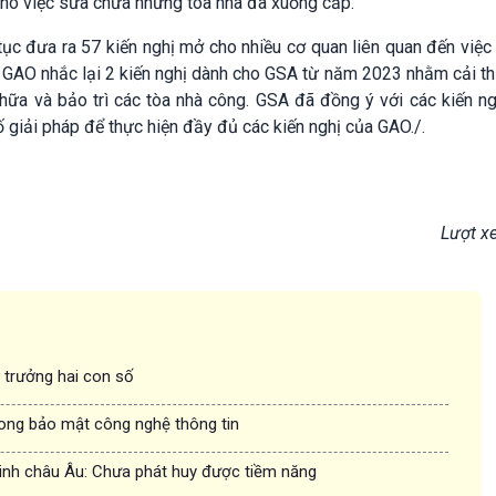
cho việc sửa chữa những tòa nhà đã xuống cấp.
tục đưa ra 57 kiến nghị mở cho nhiều cơ quan liên quan đến việc
 GAO nhắc lại 2 kiến nghị dành cho GSA từ năm 2023 nhằm cải th
chữa và bảo trì các tòa nhà công. GSA đã đồng ý với các kiến n
ố giải pháp để thực hiện đầy đủ các kiến nghị của GAO./.
Lượt x
g trưởng hai con số
rong bảo mật công nghệ thông tin
inh châu Âu: Chưa phát huy được tiềm năng