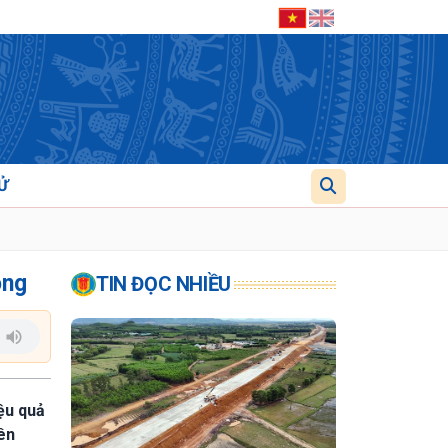
Ử
ông
TIN ĐỌC NHIỀU
ệu quả
ên