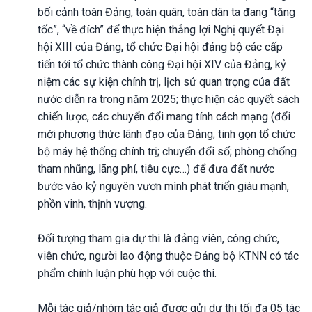
bối cảnh toàn Đảng, toàn quân, toàn dân ta đang “tăng
tốc”, “về đích” để thực hiện thắng lợi Nghị quyết Đại
hội XIII của Đảng, tổ chức Đại hội đảng bộ các cấp
tiến tới tổ chức thành công Đại hội XIV của Đảng, kỷ
niệm các sự kiện chính trị, lịch sử quan trọng của đất
nước diễn ra trong năm 2025; thực hiện các quyết sách
chiến lược, các chuyển đổi mang tính cách mạng (đổi
mới phương thức lãnh đạo của Đảng; tinh gọn tổ chức
bộ máy hệ thống chính trị; chuyển đổi số; phòng chống
tham nhũng, lãng phí, tiêu cực…) để đưa đất nước
bước vào kỷ nguyên vươn mình phát triển giàu mạnh,
phồn vinh, thịnh vượng.
Đối tượng tham gia dự thi là đảng viên, công chức,
viên chức, người lao động thuộc Đảng bộ KTNN có tác
phẩm chính luận phù hợp với cuộc thi.
Mỗi tác giả/nhóm tác giả được gửi dự thi tối đa 05 tác