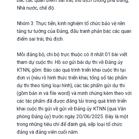
bác các quan điểm sai trái, thù địch chống phá Đảng,
Nhà nước, chế độ.
Nhóm 3: Thực tiễn, kinh nghiệm tổ chức bảo vệ nền
tảng tư tưởng của Đảng, đấu tranh phản bác các quan
điểm sai trái, thù địch.
Mỗi đảng bộ, chi bộ trực thuộc có ít nhất 01 bài viết
tham dự cuộc thi. Hồ sơ gửi bài dự thi về Đảng ủy
KTNN, gồm: Báo cáo quá trình triển khai cuộc thi tại
đơn vị (nêu rõ hình thức triển khai, tổng số tác phẩm
dự thi theo từng loại hình); các tác phẩm gửi dự thi
(gồm bản in và file word) và minh chứng kèm theo với
các tác phẩm đã được đăng tải trong quá trình triển
khai cuộc thi gửi về gửi về Đảng ủy KTNN (qua Văn
phòng Đảng ủy) trước ngày 20/06/2025. Đây là một
trong những tiêu chí để đánh giá, xếp loại tổ chức
đảng và đảng viên cuối năm.