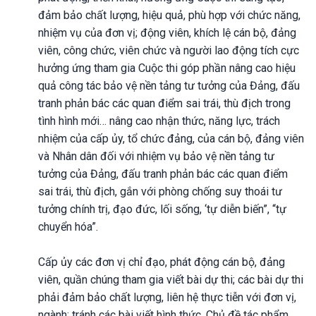
đảm bảo chất lượng, hiệu quả, phù hợp với chức năng,
nhiệm vụ của đơn vị; động viên, khích lệ cán bộ, đảng
viên, công chức, viên chức và người lao động tích cực
hưởng ứng tham gia Cuộc thi góp phần nâng cao hiệu
quả công tác bảo vệ nền tảng tư tưởng của Đảng, đấu
tranh phản bác các quan điểm sai trái, thù địch trong
tình hình mới… nâng cao nhận thức, năng lực, trách
nhiệm của cấp ủy, tổ chức đảng, của cán bộ, đảng viên
và Nhân dân đối với nhiệm vụ bảo vệ nền tảng tư
tưởng của Đảng, đấu tranh phản bác các quan điểm
sai trái, thù địch, gắn với phòng chống suy thoái tư
tưởng chính trị, đạo đức, lối sống, ‘tự diễn biến”, “tự
chuyển hóa”.
Cấp ủy các đơn vị chỉ đạo, phát động cán bộ, đảng
viên, quần chúng tham gia viết bài dự thi; các bài dự thi
phải đảm bảo chất lượng, liên hệ thực tiễn với đơn vị,
ngành; tránh các bài viết hình thức. Chủ đề tác phẩm