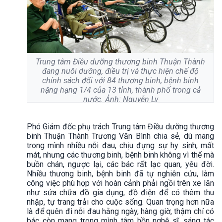
Trung tâm Điều dưỡng thương binh Thuận Thành
đang nuôi dưỡng, điều trị và thực hiện chế độ
chính sách đối với 84 thương binh, bệnh binh
nặng hạng 1/4 của 13 tỉnh, thành phố trong cả
nước. Ảnh: Nguyễn Ly
Phó Giám đốc phụ trách Trung tâm Điều dưỡng thương
binh Thuận Thành Trương Văn Bình chia sẻ, dù mang
trong mình nhiều nỗi đau, chịu đựng sự hy sinh, mất
mát, nhưng các thương binh, bệnh binh không vì thế mà
buồn chán, ngược lại, các bác rất lạc quan, yêu đời.
Nhiều thương binh, bệnh binh đã tự nghiên cứu, làm
công việc phù hợp với hoàn cảnh phải ngồi trên xe lăn
như sửa chữa đồ gia dụng, đồ điện để có thêm thu
nhập, tự trang trải cho cuộc sống. Quan trọng hơn nữa
là để quên đi nỗi đau hằng ngày, hàng giờ, thậm chí có
bác còn mang trong mình tâm hồn nghệ sĩ, sáng tác