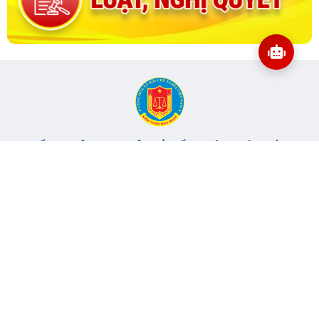
CỔNG THÔNG TIN ĐIỆN TỬ KIỂM TOÁN NHÀ NƯỚC
Cơ quan chủ quản: Kiểm toán nhà nước
Địa chỉ:
116 Nguyễn Chánh, Phường Yên Hòa, TP Hà Nội -
Điện
thoại:
024.6262.8616 -
Email:
banbientap@sav.gov.vn
Giấy phép số: 301/GP-BC, cấp ngày 06/07/2004
Chịu trách nhiệm chính: Bà Hà Thị Mỹ Dung - Phó Tổng Kiểm
toán nhà nước, Trưởng Ban biên tập.
Đang online:
81