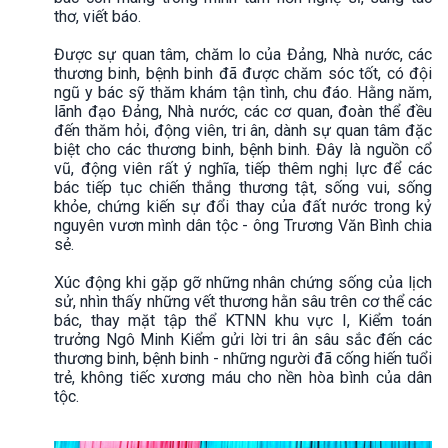
thơ, viết báo.
Được sự quan tâm, chăm lo của Đảng, Nhà nước, các
thương binh, bệnh binh đã được chăm sóc tốt, có đội
ngũ y bác sỹ thăm khám tận tình, chu đáo. Hằng năm,
lãnh đạo Đảng, Nhà nước, các cơ quan, đoàn thể đều
đến thăm hỏi, động viên, tri ân, dành sự quan tâm đặc
biệt cho các thương binh, bệnh binh. Đây là nguồn cổ
vũ, động viên rất ý nghĩa, tiếp thêm nghị lực để các
bác tiếp tục chiến thắng thương tật, sống vui, sống
khỏe, chứng kiến sự đổi thay của đất nước trong kỷ
nguyên vươn mình dân tộc - ông Trương Văn Bình chia
sẻ.
Xúc động khi gặp gỡ những nhân chứng sống của lịch
sử, nhìn thấy những vết thương hằn sâu trên cơ thể các
bác, thay mặt tập thể KTNN khu vực I, Kiểm toán
trưởng Ngô Minh Kiểm gửi lời tri ân sâu sắc đến các
thương binh, bệnh binh - những người đã cống hiến tuổi
trẻ, không tiếc xương máu cho nền hòa bình của dân
tộc.