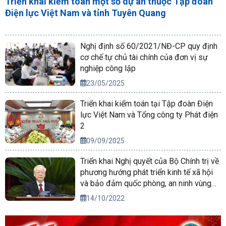
Triển khai kiểm toán một số dự án thuộc Tập đoàn
Điện lực Việt Nam và tỉnh Tuyên Quang
Nghị định số 60/2021/NĐ-CP quy định
cơ chế tự chủ tài chính của đơn vị sự
nghiệp công lập
23/05/2025
Triển khai kiểm toán tại Tập đoàn Điện
lực Việt Nam và Tổng công ty Phát điện
2
09/09/2025
Triển khai Nghị quyết của Bộ Chính trị về
phương hướng phát triển kinh tế xã hội
và bảo đảm quốc phòng, an ninh vùng
Tây Nguyên đến năm 2030, tầm nhìn
14/10/2022
đến năm 2045