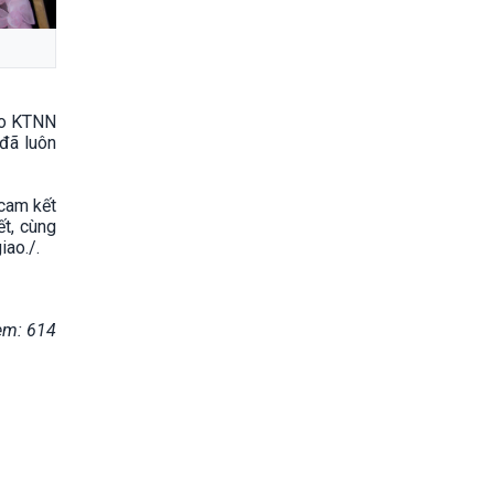
đạo KTNN
 đã luôn
 cam kết
t, cùng
iao./.
em: 614