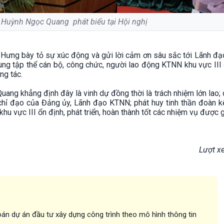
 Huỳnh Ngọc Quang phát biểu tại Hội nghị
uí Hưng bày tỏ sự xúc động và gửi lời cảm ơn sâu sắc tới Lãnh 
cùng tập thể cán bộ, công chức, người lao động KTNN khu vực III
ng tác.
ang khẳng định đây là vinh dự đồng thời là trách nhiệm lớn lao;
chỉ đạo của Đảng ủy, Lãnh đạo KTNN; phát huy tinh thần đoàn kế
hu vực III ổn định, phát triển, hoàn thành tốt các nhiệm vụ được g
Lượt x
án dự án đầu tư xây dựng công trình theo mô hình thông tin