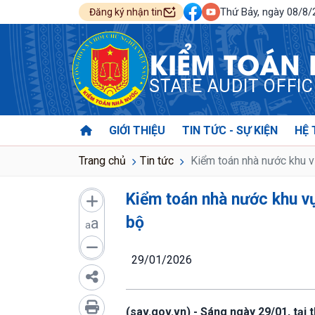
Thứ Bảy, ngày 08/8
Đăng ký nhận tin
KIỂM TOÁN
STATE AUDIT OFFI
GIỚI THIỆU
TIN TỨC - SỰ KIỆN
HỆ 
Trang chủ
Tin tức
Kiểm toán nhà nước khu vự
Kiểm toán nhà nước khu vự
bộ
a
a
29/01/2026
(sav.gov.vn) - Sáng ngày 29/01, tại