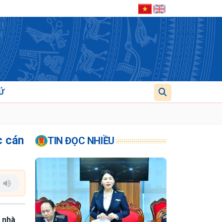
Ử
c cán
TIN ĐỌC NHIỀU
n nhà