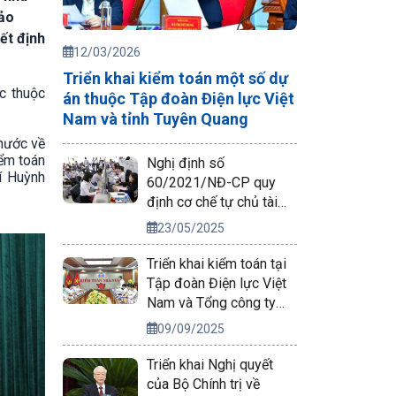
bảo
ết định
12/03/2026
Triển khai kiểm toán một số dự
c thuộc
án thuộc Tập đoàn Điện lực Việt
Nam và tỉnh Tuyên Quang
nước về
iểm toán
Nghị định số
í Huỳnh
60/2021/NĐ-CP quy
định cơ chế tự chủ tài
chính của đơn vị sự
23/05/2025
nghiệp công lập
Triển khai kiểm toán tại
Tập đoàn Điện lực Việt
Nam và Tổng công ty
Phát điện 2
09/09/2025
Triển khai Nghị quyết
của Bộ Chính trị về