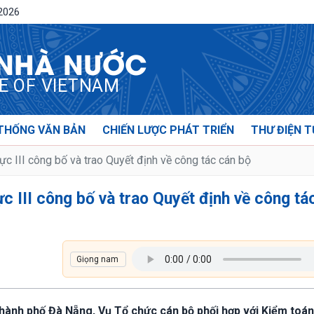
/2026
 NHÀ NƯỚC
CE OF VIETNAM
THỐNG VĂN BẢN
CHIẾN LƯỢC PHÁT TRIỂN
THƯ ĐIỆN T
c III công bố và trao Quyết định về công tác cán bộ
c III công bố và trao Quyết định về công tá
 thành phố Đà Nẵng, Vụ Tổ chức cán bộ phối hợp với Kiểm toá