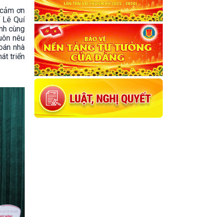
g cảm ơn
 Lê Quí
nh cùng
luôn nêu
toán nhà
át triển