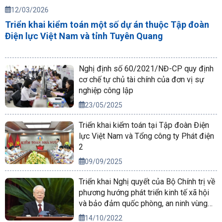
12/03/2026
Triển khai kiểm toán một số dự án thuộc Tập đoàn
Điện lực Việt Nam và tỉnh Tuyên Quang
Nghị định số 60/2021/NĐ-CP quy định
cơ chế tự chủ tài chính của đơn vị sự
nghiệp công lập
23/05/2025
Triển khai kiểm toán tại Tập đoàn Điện
lực Việt Nam và Tổng công ty Phát điện
2
09/09/2025
Triển khai Nghị quyết của Bộ Chính trị về
phương hướng phát triển kinh tế xã hội
và bảo đảm quốc phòng, an ninh vùng
Tây Nguyên đến năm 2030, tầm nhìn
14/10/2022