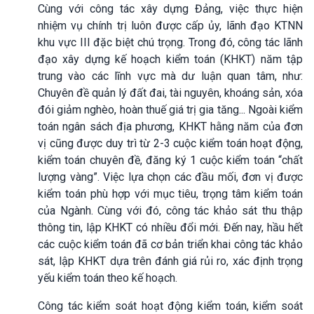
Cùng với công tác xây dựng Đảng, việc thực hiện
nhiệm vụ chính trị luôn được cấp ủy, lãnh đạo KTNN
khu vực III đặc biệt chú trọng. Trong đó, công tác lãnh
đạo xây dựng kế hoạch kiểm toán (KHKT) năm tập
trung vào các lĩnh vực mà dư luận quan tâm, như:
Chuyên đề quản lý đất đai, tài nguyên, khoáng sản, xóa
đói giảm nghèo, hoàn thuế giá trị gia tăng... Ngoài kiểm
toán ngân sách địa phương, KHKT hằng năm của đơn
vị cũng được duy trì từ 2-3 cuộc kiểm toán hoạt động,
kiểm toán chuyên đề, đăng ký 1 cuộc kiểm toán “chất
lượng vàng”. Việc lựa chọn các đầu mối, đơn vị được
kiểm toán phù hợp với mục tiêu, trọng tâm kiểm toán
của Ngành. Cùng với đó, công tác khảo sát thu thập
thông tin, lập KHKT có nhiều đổi mới. Đến nay, hầu hết
các cuộc kiểm toán đã cơ bản triển khai công tác khảo
sát, lập KHKT dựa trên đánh giá rủi ro, xác định trọng
yếu kiểm toán theo kế hoạch.
Công tác kiểm soát hoạt động kiểm toán, kiểm soát